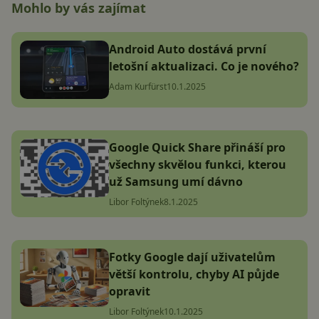
Mohlo by vás zajímat
Android Auto dostává první
letošní aktualizaci. Co je nového?
Adam Kurfürst
10.1.2025
Google Quick Share přináší pro
všechny skvělou funkci, kterou
už Samsung umí dávno
Libor Foltýnek
8.1.2025
Fotky Google dají uživatelům
větší kontrolu, chyby AI půjde
opravit
Libor Foltýnek
10.1.2025