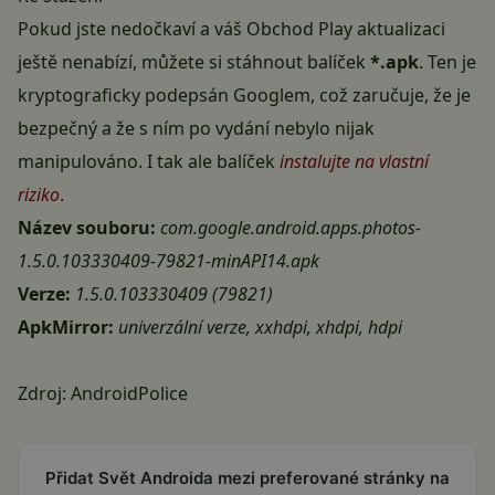
Pokud jste nedočkaví a váš Obchod Play aktualizaci
ještě nenabízí, můžete si stáhnout balíček
*.apk
. Ten je
kryptograficky podepsán Googlem, což zaručuje, že je
bezpečný a že s ním po vydání nebylo nijak
manipulováno. I tak ale balíček
instalujte na vlastní
riziko
.
Název souboru:
com.google.android.apps.photos-
1.5.0.103330409-79821-minAPI14.apk
Verze:
1.5.0.103330409 (79821)
ApkMirror:
univerzální verze
,
xxhdpi
,
xhdpi
,
hdpi
Zdroj:
AndroidPolice
Přidat Svět Androida mezi preferované stránky na