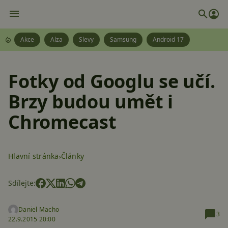
Akce
Alza
Slevy
Samsung
Android 17
Fotky od Googlu se učí.
Brzy budou umět i
Chromecast
Hlavní stránka
Články
Sdílejte:
Daniel Macho
3
22.9.2015 20:00