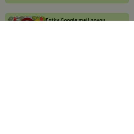
Fotky Google mají novou
utajenou funkci. Už jste ji
objevili?
Jana Skálová
24.12.2024
Pixel 9 Pro má problém!
Některým mobilům prý
odpadává fotoaparát
Jana Skálová
7.1.2025
Předpověď počasí vstupuje do
nové éry. Google představil
převratnou technologii a uvolnil
ji zdarma