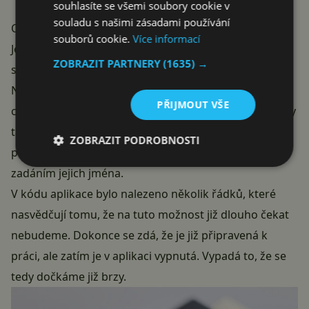
souhlasíte se všemi soubory cookie v
souladu s našimi zásadami používání
Označování lidí na fotkách
souborů cookie.
Více informací
Jednou z nejlepších vlastností aplikace fotky, je
ZOBRAZIT PARTNERY
(1635) →
schopnost rozeznat objekty nebo lidi na fotografiích.
Nicméně pokud fotky nahráváte přímo do aplikace,
PŘIJMOUT VŠE
chybí v ní možnost na fotkách označit své přátele. Díky
takovým značkám se aplikace učí rozpoznávat vaše
ZOBRAZIT PODROBNOSTI
přátele, abyste je mohli po čase vyhledat pouhým
zadáním jejich jména.
V kódu aplikace bylo nalezeno několik řádků, které
nasvědčují tomu, že na tuto možnost již dlouho čekat
nebudeme. Dokonce se zdá, že je již připravená k
práci, ale zatím je v aplikaci vypnutá. Vypadá to, že se
tedy dočkáme již brzy.