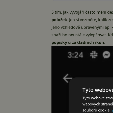
S tím, jak vývojáři často mění d
položek
. Jen si vezměte, kolik 
jeho vzhledově upravenými aplikac
snaží ho neustále vylepšovat. Kd
popisky u základních ikon
.
Tyto webové
Tyto webové strán
webových stránek
souborů cookie.