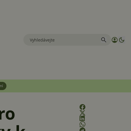
mí
ro