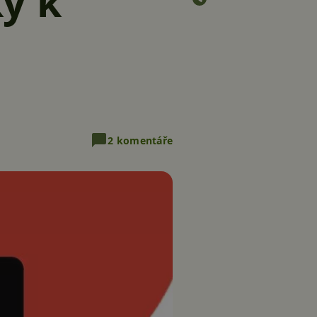
y k
2 komentáře