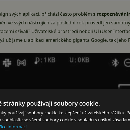
esign svých aplikací, přichází často problém
s rozpoznáváním
změn ve svých nástrojích za poslední rok provedl jen samotný
emi sžívali? Uživatelské prostředí neboli UI (User Interface)
yž už jsme u aplikací amerického giganta Google, tak jeho 
 stránky používají soubory cookie.
ky používají soubory cookie ke zlepšení uživatelského zážitku. 
 souhlasíte se všemi soubory cookie v souladu s našimi zásadam
Více informací