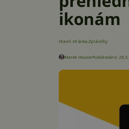
přehledn
ikonám
Hlavní stránka
Zprávičky
Marek Houser
Publikováno:
28.3