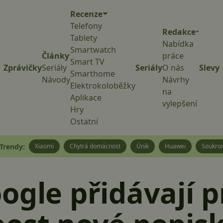
Recenze
Telefony
Redakce
Tablety
Nabídka
Smartwatch
Články
práce
Smart TV
Zprávičky
Seriály
Seriály
O nás
Slevy
Smarthome
Návody
Návrhy
Elektrokoloběžky
na
Aplikace
vylepšení
Hry
Ostatní
Trendy:
Xiaomi
Chytrá domácnost
Únik
Huawei
Soukro
ogle přidávají p