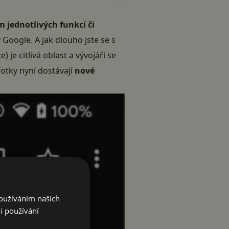
 jednotlivých funkcí či
 Google. A jak dlouho jste se s
 je citlivá oblast a vývojáři se
Fotky nyní dostávají
nové
Používáním našich
i používání