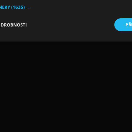
TNERY
(1635) →
ODROBNOSTI
PŘ