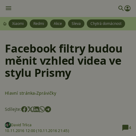
Xiaomi
Redmi
Akce
Sleva
Chytrá domácnost
Facebook filtry budou
měnit vzhled videa ve
stylu Prismy
Hlavní stránka
Zprávičky
Sdílejte:
David Trlica
4
10.11.2016 12:00 (
10.11.2016 21:45)