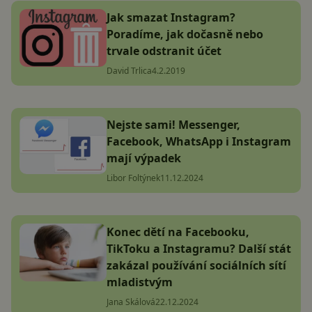
Jak smazat Instagram?
Poradíme, jak dočasně nebo
trvale odstranit účet
David Trlica
4.2.2019
Nejste sami! Messenger,
Facebook, WhatsApp i Instagram
mají výpadek
Libor Foltýnek
11.12.2024
Konec dětí na Facebooku,
TikToku a Instagramu? Další stát
zakázal používání sociálních sítí
mladistvým
Jana Skálová
22.12.2024