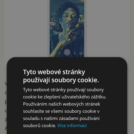
Tyto webové stránky
používají soubory cookie.
Vše by navíc mělo
fungovat real time
, takže žádné
Tyto webové stránky používají soubory
dlouhé čekání, než se video předělá. Prozatím není
cookie ke zlepšení uživatelského zážitku.
přesně dané, kdy se tato nová funkce dostane k
Používáním našich webových stránek
uživatelům. Stejně jako video filtry pro Prismu, i u těch
souhlasíte se všemi soubory cookie v
souladu s našimi zásadami používání
zatím není jasné, kdy se dostanou na telefony s
souborů cookie.
Více informací
Androidem.