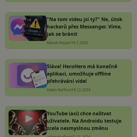
"Na tom videu jsi ty?" Ne, útok
hackerů přes Messenger. Víme,
jak se bránit
Marek Houser
10.1.2022
Sláva! HeroHero má konečně
aplikaci, umožňuje offline
přehrávání videí
Adam Kurfürst
19.12.2024
YouTube (asi) chce naštvat
uživatele. Na Androidu testuje
zcela nesmyslnou změnu
Adam Kurfürst
11.11.2024