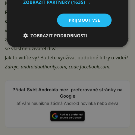
ZOBRAZIT PARTNERY
(1635) →
Na jedno z prvních videí se můžete podívat na
stránce
Facebooku pro vývojáře
. Jde u něj jasně vidět, že
filtry
PŘIJMOUT VŠE
se opravdu mění v reálném čase
. Výsledná kvalita
videa zatím ale není moc dobrá, některé filtry
ZOBRAZIT PODROBNOSTI
znehodnocují video tak, že s těží může jít poznat, na co
se vlastně uživatel dívá.
Jak to vidíte vy? Budete využívat podobné filtry u videí?
Zdroje:
androidauthority.com
,
code.facebook.com
.
Přidat Svět Androida mezi preferované stránky na
Google
ať vám neunikne žádná Android novinka nebo sleva