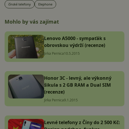
čínské telefony
Elephone
Mohlo by vás zajímat
Lenovo A5000 - sympaťák s
obrovskou výdrží (recenze)
Jirka Pernica
10.5.2015
Honor 3C - levný, ale výkonný
šikula s 2 GB RAM a Dual SIM
(recenze)
Jirka Pernica
9.1.2015
Levné telefony z Číny do 2 500 Kč: