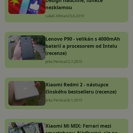
Design nadchne, funkce
nezklamou
Lukáš Altman
23.6.2019
Lenovo P90 - velikán s 4000mAh
baterií a procesorem od Intelu
(recenze)
Jirka Pernica
12.7.2015
Xiaomi Redmi 2 - nástupce
čínského bestselleru (recenze)
Jirka Pernica
26.1.2015
Xiaomi Mi MIX: Ferrari mezi
smartphony. Nádherný, ale ne