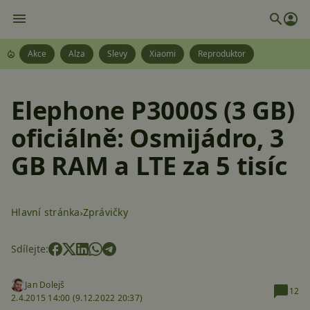
Akce
Alza
Slevy
Xiaomi
Reproduktor
Elephone P3000S (3 GB)
oficiálně: Osmijádro, 3
GB RAM a LTE za 5 tisíc
Hlavní stránka
Zprávičky
Sdílejte:
Jan Dolejš
12
2.4.2015 14:00 (
9.12.2022 20:37)