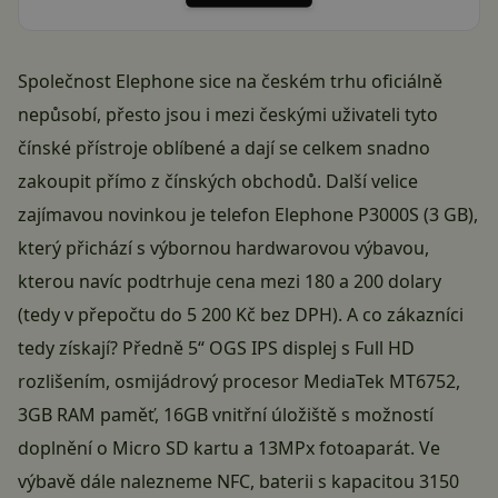
Společnost Elephone sice na českém trhu oficiálně
nepůsobí, přesto jsou i mezi českými uživateli tyto
čínské přístroje oblíbené a dají se celkem snadno
zakoupit přímo z čínských obchodů. Další velice
zajímavou novinkou je telefon Elephone P3000S (3 GB),
který přichází s výbornou hardwarovou výbavou,
kterou navíc podtrhuje cena mezi 180 a 200 dolary
(tedy v přepočtu do 5 200 Kč bez DPH). A co zákazníci
tedy získají? Předně 5“ OGS IPS displej s Full HD
rozlišením, osmijádrový procesor MediaTek MT6752,
3GB RAM paměť, 16GB vnitřní úložiště s možností
doplnění o Micro SD kartu a 13MPx fotoaparát. Ve
výbavě dále nalezneme NFC, baterii s kapacitou 3150