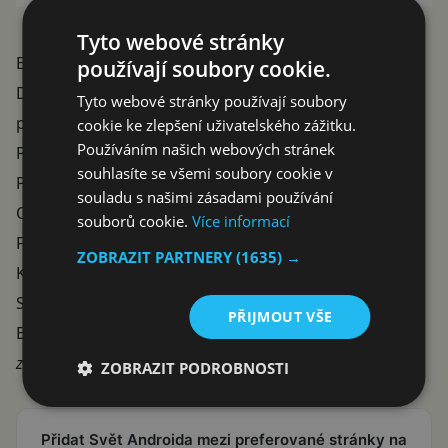
Tyto webové stránky
Elephone P3000S (3 GB) – specifikace
používají soubory cookie.
Displej: 5“, IPS OGS, Full HD rozlišení (1920 x 1080
Tyto webové stránky používají soubory
pixelů)
cookie ke zlepšení uživatelského zážitku.
Používáním našich webových stránek
Procesor: MediaTek MT6752, 8 jader, 64 bit
souhlasíte se všemi soubory cookie v
Paměť: 3 GB RAM, 16GB vnitřní úložiště (+ Micro SD)
souladu s našimi zásadami používání
OS: Android 4.4.2
souborů cookie.
Více informací
Fotoaparát: 13 MPx
ZOBRAZIT PARTNERY
(1635) →
Konektivita: Wi-Fi 802.11 b / g / n, Bluetooth, NFC, Dual
SIM, USB OTG, LTE (800/1800/2100 a 2600 MHz)
PŘIJMOUT VŠE
Baterie: 3150 mAh
zdroj:
gsminsider.com
ZOBRAZIT PODROBNOSTI
Přidat Svět Androida mezi preferované stránky na