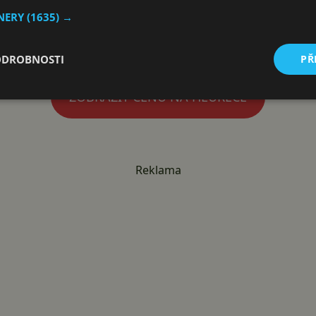
víc — kapacitu lze rozšířit až na 6 144 Wh přidáním dvou přída
TNERY
(1635) →
erii s životností 3 000 cyklů a nabíjení z nuly na 80 % za 53
ODROBNOSTI
PŘ
ZOBRAZIT CENU NA HEURECE
Reklama