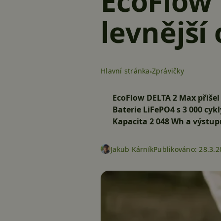
EcoFlow 
levnější
Hlavní stránka
Zprávičky
EcoFlow DELTA 2 Max přišel 
Baterie LiFePO4 s 3 000 cy
Kapacita 2 048 Wh a výstup
Jakub Kárník
Publikováno:
28.3.2