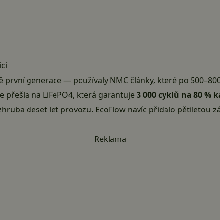
ci
ně první generace — používaly NMC články, které po 500–800 
e přešla na LiFePO4
, která garantuje
3 000 cyklů na 80 % k
a zhruba deset let provozu. EcoFlow navíc přidalo pětiletou z
Reklama