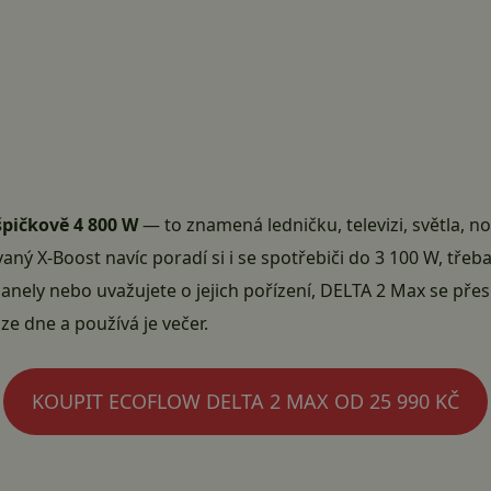
 špičkově 4 800 W
— to znamená ledničku, televizi, světla, n
ný X-Boost navíc poradí si i se spotřebiči do 3 100 W, třeb
nely nebo uvažujete o jejich pořízení,
DELTA 2 Max
se přes
e dne a používá je večer.
KOUPIT ECOFLOW DELTA 2 MAX OD 25 990 KČ