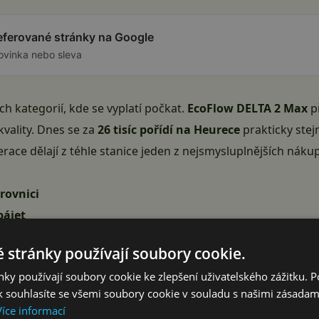
referované stránky na Google
ovinka nebo sleva
ch kategorií, kde se vyplatí počkat.
EcoFlow DELTA 2 Max
př
kvality. Dnes se za
26 tisíc pořídí na Heurece
prakticky ste
ace dělají z téhle stanice jeden z nejsmysluplnějších nákup
rovnici
pájet
 stránky používají soubory cookie.
ky používají soubory cookie ke zlepšení uživatelského zážitku. 
 řešící výpadky proudu nebo solární balkónové systémy — k
 souhlasíte se všemi soubory cookie v souladu s našimi zásadam
třebičů.
Více informací