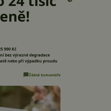
 24 tisíc
ceně!
25 990 Kč
ání bez výrazné degradace
hatě nebo při výpadku proudu
Žádné komentáře