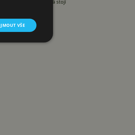
vných baterií, ale každá stojí
 minut z AC
IJMOUT VŠE