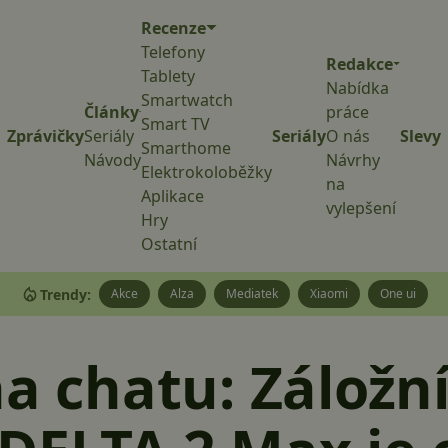
Recenze
Telefony
Redakce
Tablety
Nabídka
Smartwatch
Články
práce
Smart TV
Zprávičky
Seriály
Seriály
O nás
Slevy
Smarthome
Návody
Návrhy
Elektrokoloběžky
na
Aplikace
vylepšení
Hry
Ostatní
Trendy:
Akce
Alza
Mediatek
Xiaomi
One ui
na chatu: Záložní