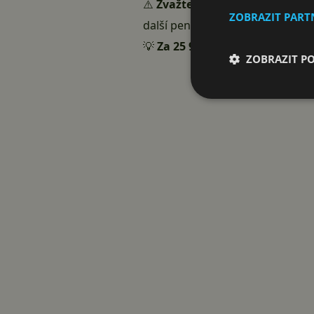
⚠️
Zvažte
, jestli nepotřebujete 
ZOBRAZIT PAR
další peníze.
💡
Za 25 990 Kč
dostanete LFP bat
ZOBRAZIT P