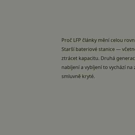
Proč LFP články mění celou rovni
Starší bateriové stanice — včet
ztrácet kapacitu.
Druhá generac
nabíjení a vybíjení to vychází n
smluvně kryté.