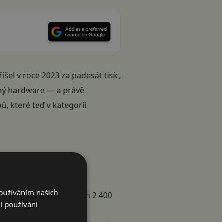
išel v roce 2023 za padesát tisíc,
jný hardware — a právě
ů, které teď v kategorii
Používáním našich
apacita 2 kWh s výkonem 2 400
i používání