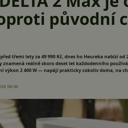
DELTA 2 Max je o
 oproti původní 
před třemi lety za 49 990 Kč, dnes ho
Heureka nabízí od 
kly znamená reálně skoro deset let každodenního použív
ní výkon 2 400 W — napájí prakticky cokoliv doma, na c
026 06:00