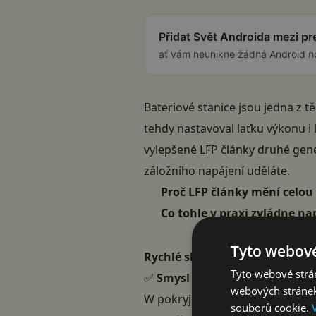
Přidat Svět Androida mezi p
ať vám neunikne žádná Android n
Bateriové stanice jsou jedna z tě
tehdy nastavoval laťku výkonu i 
vylepšené LFP články druhé gener
záložního napájení uděláte.
Proč LFP články mění celou 
Co tohle v praxi zvládne na
Tyto webové
Rychlé shrnutí:
Tyto webové strán
✅
Smysl dává
pro chataře, lidi
webových stránek
W pokryje většinu domácích spo
souborů cookie.