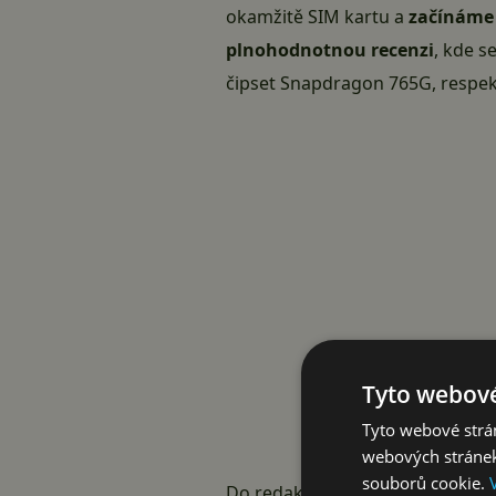
okamžitě SIM kartu a
začínáme 
plnohodnotnou recenzi
, kde s
čipset Snapdragon 765G, respekt
Tyto webové
Tyto webové strán
webových stránek
souborů cookie.
Do redakce dorazil Google Pixel