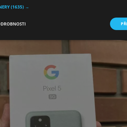
TNERY
(1635) →
OLED panelem s rozlišením 2340 x 1080 pixelů a 90 Hz ob
otisků prstů také
12,2 megapixelový hlavní fotoaparát a
ODROBNOSTI
PŘ
í snímač dokáže natáčet 4K video při 60 FPS, což jistě potěší
ž výše zmíněný
Snapdragon 765G v kombinaci s 8 GB RAM
.