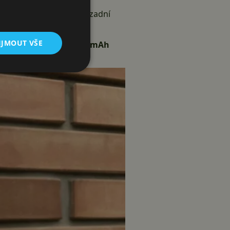
novovací frekvencí
. Na zadní
 také 8 megapixelový
IJMOUT VŠE
 a o výdrž se stará
4080 mAh