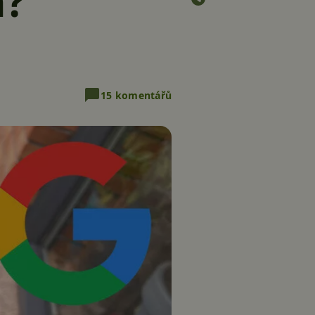
á?
15 komentářů