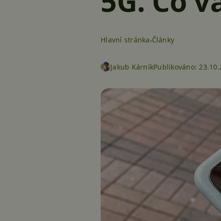
5G. Co v
Hlavní stránka
Články
Jakub Kárník
Publikováno:
23.10.