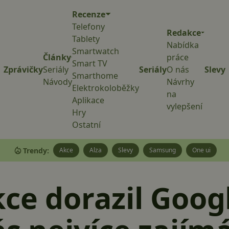
Recenze
Telefony
Redakce
Tablety
Nabídka
Smartwatch
Články
práce
Smart TV
Zprávičky
Seriály
Seriály
O nás
Slevy
Smarthome
Návody
Návrhy
Elektrokoloběžky
na
Aplikace
vylepšení
Hry
Ostatní
Trendy:
Akce
Alza
Slevy
Samsung
One ui
ce dorazil Googl