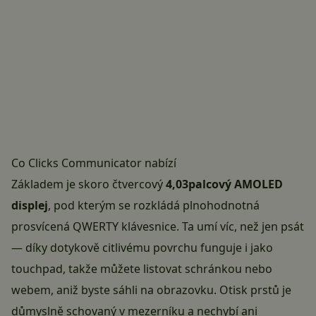
Co Clicks Communicator nabízí
Základem je skoro čtvercový
4,03palcový AMOLED
displej
, pod kterým se rozkládá plnohodnotná
prosvícená QWERTY klávesnice. Ta umí víc, než jen psát
— díky dotykově citlivému povrchu funguje i jako
touchpad, takže můžete listovat schránkou nebo
webem, aniž byste sáhli na obrazovku. Otisk prstů je
důmyslně schovaný v mezerníku a nechybí ani