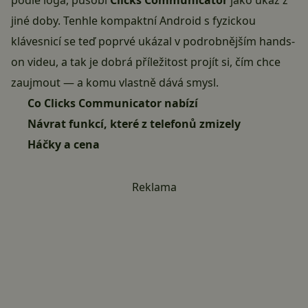
podle loga, působí
Clicks Communicator
jako úkaz z
jiné doby. Tenhle kompaktní Android s fyzickou
klávesnicí se teď poprvé ukázal v podrobnějším hands-
on videu, a tak je dobrá příležitost projít si, čím chce
zaujmout — a komu vlastně dává smysl.
Co Clicks Communicator nabízí
Návrat funkcí, které z telefonů zmizely
Háčky a cena
Reklama