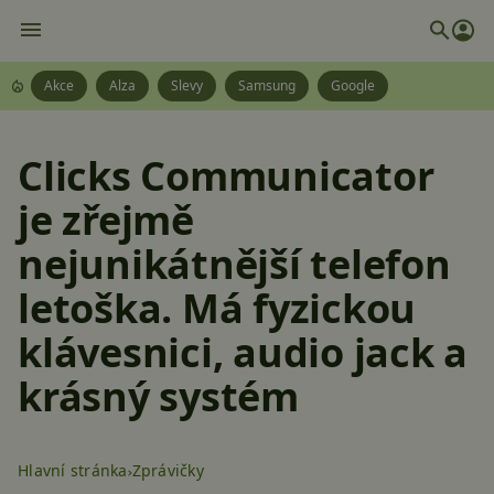
Akce
Alza
Slevy
Samsung
Google
Clicks Communicator
je zřejmě
nejunikátnější telefon
letoška. Má fyzickou
klávesnici, audio jack a
krásný systém
Hlavní stránka
Zprávičky