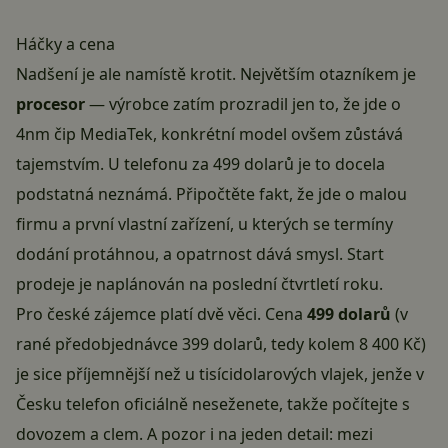
Háčky a cena
Nadšení je ale namístě krotit. Největším otazníkem je
procesor
— výrobce zatím prozradil jen to, že jde o
4nm čip MediaTek, konkrétní model ovšem zůstává
tajemstvím. U telefonu za 499 dolarů je to docela
podstatná neznámá. Připočtěte fakt, že jde o malou
firmu a první vlastní zařízení, u kterých se termíny
dodání protáhnou, a opatrnost dává smysl. Start
prodeje je naplánován na poslední čtvrtletí roku.
Pro české zájemce platí dvě věci. Cena
499 dolarů
(v
rané předobjednávce 399 dolarů, tedy kolem 8 400 Kč)
je sice příjemnější než u tisícidolarových vlajek, jenže v
Česku telefon oficiálně neseženete, takže počítejte s
dovozem a clem. A pozor i na jeden detail: mezi