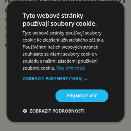
nekonečné mřížky aplikací sází na přehledný seznam a
takzvaný
Message Hub
sdružující zprávy z různých
Tyto webové stránky
aplikací na jednom místě. Z hardwaru pak stojí za
používají soubory cookie.
zmínku 50MPx hlavní fotoaparát s optickou stabilizací,
Tyto webové stránky používají soubory
24MPx selfie kamerka, baterie 4000 mAh a podpora
cookie ke zlepšení uživatelského zážitku.
magnetického bezdrátového nabíjení Qi2.
Používáním našich webových stránek
Reklama
souhlasíte se všemi soubory cookie v
souladu s našimi zásadami používání
souborů cookie.
Více informací
ZOBRAZIT PARTNERY
(1635) →
PŘIJMOUT VŠE
ZOBRAZIT PODROBNOSTI