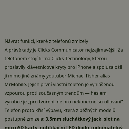
Návrat funkcí, které z telefonů zmizely
A právě tady je Clicks Communicator nejzajímavější. Za
telefonem stojí firma Clicks Technology, kterou
proslavily klávesnicové kryty pro iPhone a spoluzaložil
ji mimo jiné známý youtuber Michael Fisher alias
MrMobile. Jejich první vlastní telefon je vyhlášenou
vzpourou proti současným trendům — heslem
výrobce je „pro tvoření, ne pro nekonečné scrollování“.
Telefon proto křísí výbavu, která z běžných modelů
postupně zmizela:
3,5mm sluchátkový jack, slot na
microSD karty, notifikační LED diodu i odnímatelný