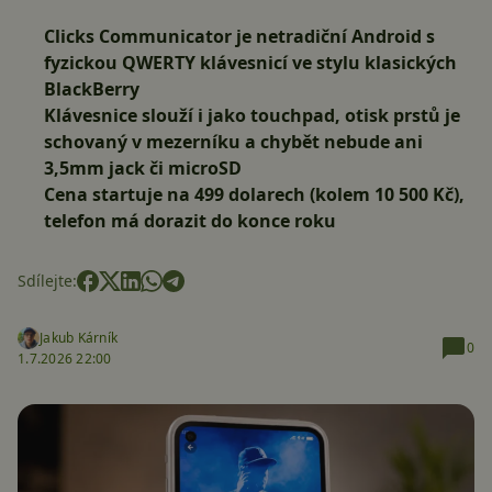
Clicks Communicator
je netradiční Android s
fyzickou QWERTY klávesnicí ve stylu klasických
BlackBerry
Klávesnice slouží i jako touchpad, otisk prstů je
schovaný v mezerníku a chybět nebude ani
3,5mm jack či microSD
Cena startuje na
499 dolarech
(kolem 10 500 Kč),
telefon má dorazit do konce roku
Sdílejte:
Jakub Kárník
0
1.7.2026 22:00