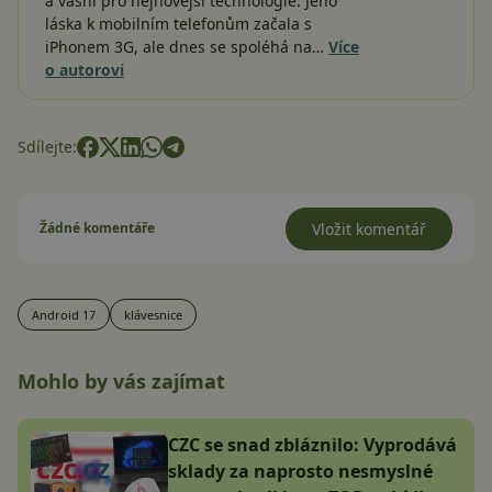
a vášní pro nejnovější technologie. Jeho
láska k mobilním telefonům začala s
iPhonem 3G, ale dnes se spoléhá na…
Více
o autorovi
Sdílejte:
Žádné komentáře
Vložit komentář
Android 17
klávesnice
Mohlo by vás zajímat
CZC se snad zbláznilo: Vyprodává
sklady za naprosto nesmyslné