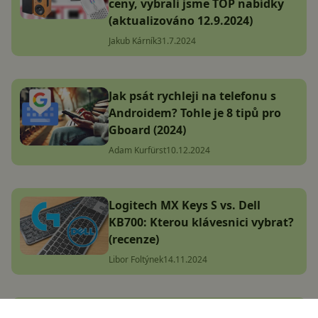
ceny, vybrali jsme TOP nabídky
(aktualizováno 12.9.2024)
Jakub Kárník
31.7.2024
Jak psát rychleji na telefonu s
Androidem? Tohle je 8 tipů pro
Gboard (2024)
Adam Kurfürst
10.12.2024
Logitech MX Keys S vs. Dell
KB700: Kterou klávesnici vybrat?
(recenze)
Libor Foltýnek
14.11.2024
Tip pro Windows, Mac i Linux: S