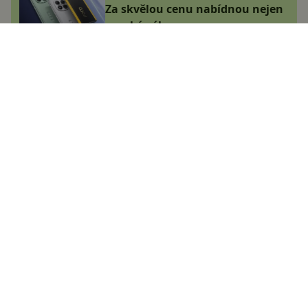
Za skvělou cenu nabídnou nejen
vysoký výkon
Adam Kurfürst
9.1.2025
Jakou výbavu přinese Xiaomi 15T
Pro? Nejspíš známe první detaily!
Adam Kurfürst
10.1.2025
Xiaomi zahajuje Black Friday!
Zlevnily mobily, televize i chytrá
domácnost, vybrali jsme TOP
nabídky
Adam Kurfürst
30.10.2024