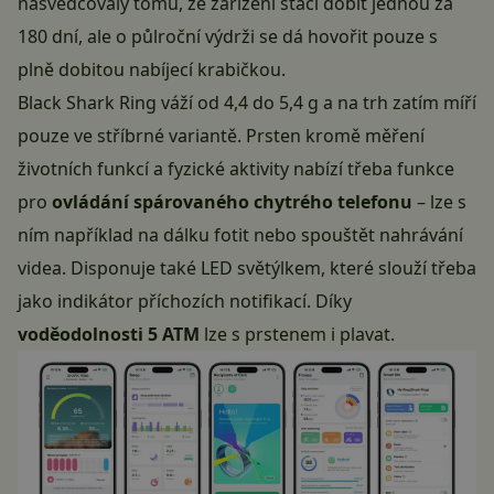
nasvědčovaly tomu, že zařízení stačí dobít jednou za
180 dní, ale o půlroční výdrži se dá hovořit pouze s
plně dobitou nabíjecí krabičkou.
Black Shark Ring váží od 4,4 do 5,4 g a na trh zatím míří
pouze ve stříbrné variantě. Prsten kromě měření
životních funkcí a fyzické aktivity nabízí třeba funkce
pro
ovládání spárovaného chytrého telefonu
– lze s
ním například na dálku fotit nebo spouštět nahrávání
videa. Disponuje také LED světýlkem, které slouží třeba
jako indikátor příchozích notifikací. Díky
voděodolnosti 5 ATM
lze s prstenem i plavat.