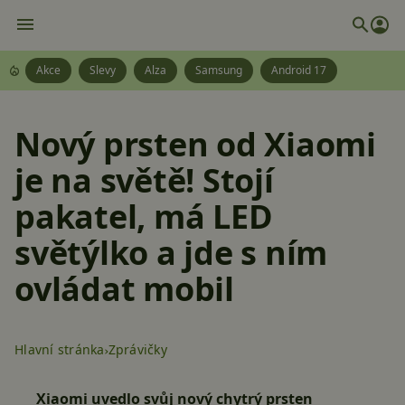
Akce
Slevy
Alza
Samsung
Android 17
Nový prsten od Xiaomi
je na světě! Stojí
pakatel, má LED
světýlko a jde s ním
ovládat mobil
Hlavní stránka
Zprávičky
Xiaomi uvedlo svůj nový chytrý prsten