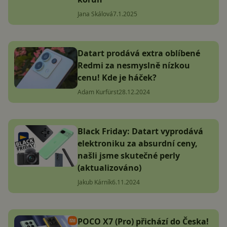
Jana Skálová
7.1.2025
Datart prodává extra oblíbené
Redmi za nesmyslně nízkou
cenu! Kde je háček?
Adam Kurfürst
28.12.2024
Black Friday: Datart vyprodává
elektroniku za absurdní ceny,
našli jsme skutečné perly
(aktualizováno)
Jakub Kárník
6.11.2024
POCO X7 (Pro) přichází do Česka!