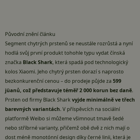
Původní znění článku
Segment chytrých prstenů se neustále rozrůstá a nyní
hodlá svůj první produkt tohohle typu vydat čínská
značka
Black Shark
, která spadá pod technologický
kolos
Xiaomi
. Jeho chytrý prsten dorazí s naprosto
bezkonkurenční cenou – do prodeje půjde za
599
jüanů, což představuje téměř 2 000 korun bez daně
.
Prsten od firmy Black Shark
vyjde minimálně ve třech
barevných variantách
. V příspěvcích na sociální
platformě
Weibo
si můžeme všimnout tmavě šedé
nebo stříbrné varianty, přičemž obě dvě z nich mají o
dost méně monotónní design díky černé linii, která je