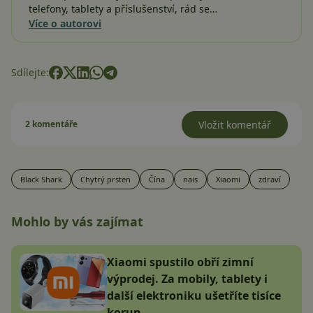
telefony, tablety a příslušenství, rád se…
Více o autorovi
Sdílejte:
2 komentáře
Vložit komentář
Black Shark
Chytrý prsten
Čína
nais
Xiaomi
zdraví
Mohlo by vás zajímat
Xiaomi spustilo obří zimní
výprodej. Za mobily, tablety i
další elektroniku ušetříte tisíce
korun