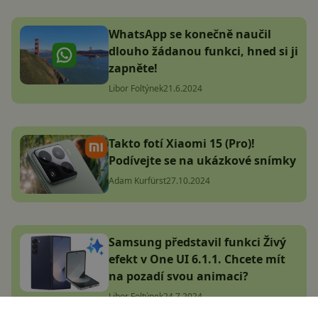
WhatsApp se konečně naučil
dlouho žádanou funkci, hned si ji
zapněte!
Libor Foltýnek
21.6.2024
Takto fotí Xiaomi 15 (Pro)!
Podívejte se na ukázkové snímky
Adam Kurfürst
27.10.2024
Samsung představil funkci Živý
efekt v One UI 6.1.1. Chcete mít
na pozadí svou animaci?
Libor Foltýnek
24.7.2024