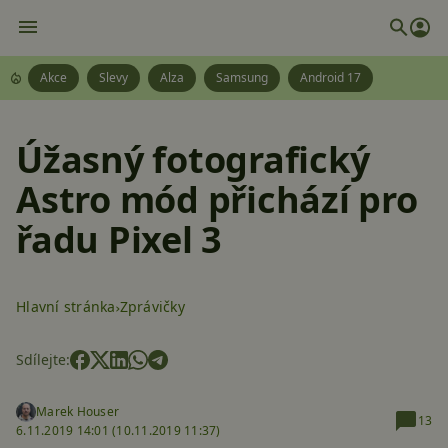
Akce
Slevy
Alza
Samsung
Android 17
Úžasný fotografický
Astro mód přichází pro
řadu Pixel 3
Hlavní stránka
Zprávičky
Sdílejte:
Marek Houser
13
6.11.2019 14:01 (
10.11.2019 11:37)