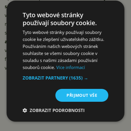
sekvencí
, ze kterých poté softwarově poskládá
Tyto webové stránky
výsledek. Pro pořízení jednoho snímku tedy počítejte
používají soubory cookie.
minimálně se čtyřmi minutami focení a dalším
Tyto webové stránky používají soubory
softwarovým procesem. Focení to
není úplně rychlé,
cookie ke zlepšení uživatelského zážitku.
ale výsledky rozhodně stojí za to
. Nyní můžeme
Používáním našich webových stránek
vyzkoušet Astro mód i pro Pixel 3. Přesnému popisu
souhlasíte se všemi soubory cookie v
funkcí Astro módu v telefonech Pixel se budeme brzy
souladu s našimi zásadami používání
souborů cookie.
Více informací
věnovat.
Reklama
ZOBRAZIT PARTNERY
(1635) →
PŘIJMOUT VŠE
ZOBRAZIT PODROBNOSTI