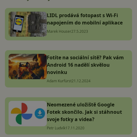
LIDL prodává fotopast s Wi-Fi
napojením do mobilní aplikace
Marek Houser
27.5.2023
Fotíte na sociální sítě? Pak vám
Android 16 nadělí skvělou
novinku
Adam Kurfürst
21.12.2024
Neomezené uložiště Google
Fotek skončilo. Jak si stáhnout
svoje fotky a videa?
Petr Ludvík
17.11.2020