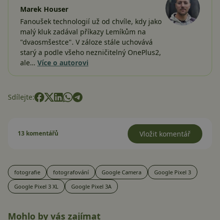
Marek Houser
Fanoušek technologií už od chvíle, kdy jako
malý kluk zadával příkazy Lemíkům na
"dvaosmšestce". V záloze stále uchovává
starý a podle všeho nezničitelný OnePlus2,
ale…
Více o autorovi
Sdílejte:
13 komentářů
Vložit komentář
fotografie
fotografování
Google Camera
Google Pixel 3
Google Pixel 3 XL
Google Pixel 3A
Mohlo by vás zajímat