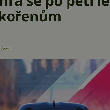
hra se po pěti l
e kořenům
8 22:11