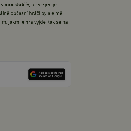
ak moc dobře
, přece jen je
málně občasní hráči by ale měli
žim. Jakmile hra vyjde, tak se na