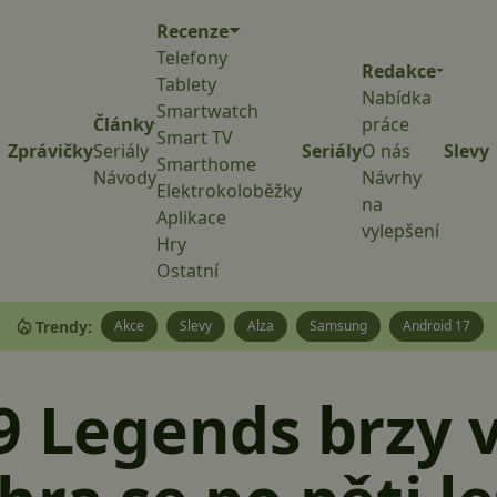
Recenze
Telefony
Redakce
Tablety
Nabídka
Smartwatch
Články
práce
Smart TV
Zprávičky
Seriály
Seriály
O nás
Slevy
Smarthome
Návody
Návrhy
Elektrokoloběžky
na
Aplikace
vylepšení
Hry
Ostatní
Trendy:
Akce
Slevy
Alza
Samsung
Android 17
9 Legends brzy v