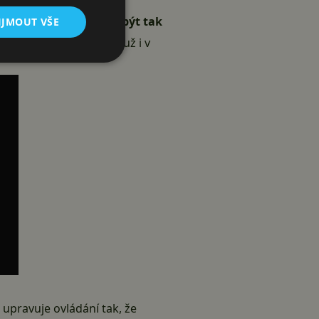
roid verze by neměla být tak
IJMOUT VŠE
ště lepší grafika
, která už i v
 upravuje ovládání tak, že