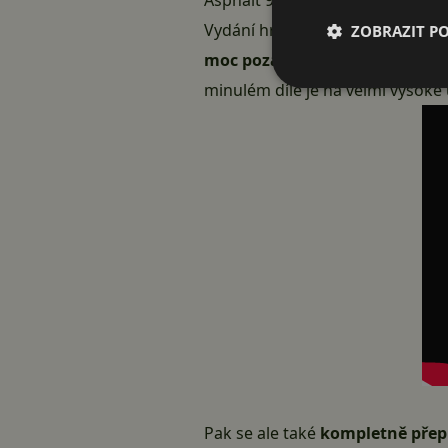
Asphalt 9 Legends přichází s v
Vydání hry na Android by nemělo 
ZOBRAZIT P
moc pozadu.
Maximálně v řádu t
minulém díle je na velmi vysoké 
Pak se ale také
kompletně přep