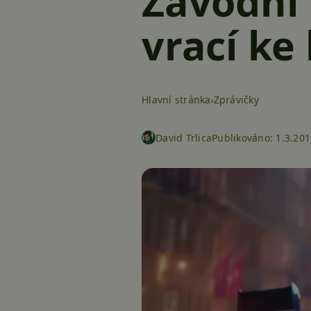
Závodní 
vrací k
Hlavní stránka
Zprávičky
David Trlica
Publikováno:
1.3.201