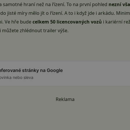
 samotné hraní než na řízení. To na první pohled
nezní vš
do jisté míry mělo jít o řízení. A to i když jde i arkádu. Mini
i. Ve hře bude
celkem 50 licencovaných vozů
i kariérní re
i můžete zhlédnout trailer výše.
referované stránky na Google
ovinka nebo sleva
Reklama