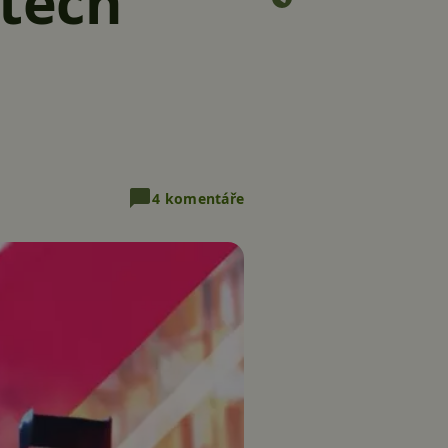
etech
4 komentáře