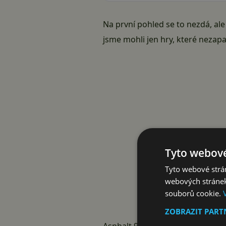
Na první pohled se to nezdá, al
jsme mohli jen hry, které nezapa
Tyto webové
Tyto webové strán
webových stránek
souborů cookie.
ZOBRAZIT PAR