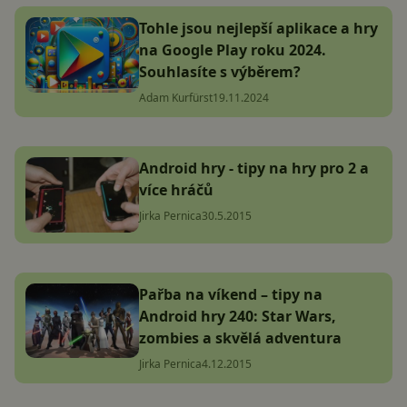
Tohle jsou nejlepší aplikace a hry
na Google Play roku 2024.
Souhlasíte s výběrem?
Adam Kurfürst
19.11.2024
Android hry - tipy na hry pro 2 a
více hráčů
Jirka Pernica
30.5.2015
Pařba na víkend – tipy na
Android hry 240: Star Wars,
zombies a skvělá adventura
Jirka Pernica
4.12.2015