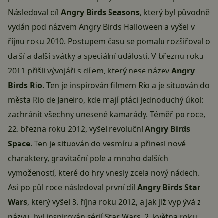
Následoval díl
Angry Birds Seasons
, který byl původně
vydán pod názvem Angry Birds Halloween a vyšel v
říjnu roku 2010. Postupem času se pomalu rozšiřoval o
další a další svátky a speciální události. V březnu roku
2011 přišli vývojáři s dílem, který nese název
Angry
Birds Rio
. Ten je inspirován filmem Rio a je situován do
města Rio de Janeiro, kde mají ptáci jednoduchý úkol:
zachránit všechny unesené kamarády. Téměř po roce,
22. března roku 2012, vyšel revoluční
Angry Birds
Space
. Ten je situován do vesmíru a přinesl nové
charaktery, gravitační pole a mnoho dalších
vymožeností, které do hry vnesly zcela nový nádech.
Asi po půl roce následoval první díl
Angry Birds Star
Wars
, který vyšel 8. října roku 2012, a jak již vyplývá z
názvu, byl inspirován sérií Star Wars. 2. května roku