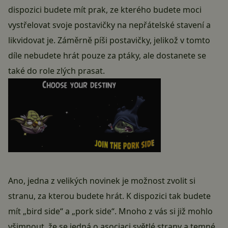
dispozici budete mít prak, ze kterého budete moci
vystřelovat svoje postavičky na nepřátelské stavení a
likvidovat je. Záměrně píši postavičky, jelikož v tomto
díle nebudete hrát pouze za ptáky, ale dostanete se
také do role zlých prasat.
Ano, jedna z velikých novinek je možnost zvolit si
stranu, za kterou budete hrát. K dispozici tak budete
mít „bird side“ a „pork side“. Mnoho z vás si již mohlo
všimnout, že se jedná o asociaci světlé strany a temné