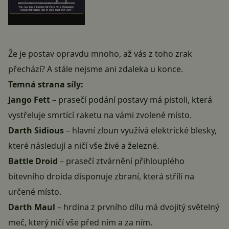
Že je postav opravdu mnoho, až vás z toho zrak
přechází? A stále nejsme ani zdaleka u konce.
Temná strana síly:
Jango Fett
– prasečí podání postavy má pistoli, která
vystřeluje smrtící raketu na vámi zvolené místo.
Darth Sidious
– hlavní zloun využívá elektrické blesky,
které následují a ničí vše živé a železné.
Battle Droid
– prasečí ztvárnění přihlouplého
bitevního droida disponuje zbraní, která střílí na
určené místo.
Darth Maul
– hrdina z prvního dílu má dvojitý světelný
meč, který ničí vše před ním a za ním.