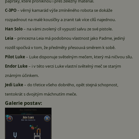
paprsky, které proniknou i přes železný materiál.
C-3PO
– věrný kamarád výše zmíněného robota se dokáže
rozpadnout na malé kousíčky a zranit tak více cílů najednou.
Han Solo
– na vámi zvolený cíl vypustí salvu ze své pistole.
Leia
– princezna Leia má podobnou vlastnost jako Padme, jediný
rozdíl spočívá v tom, že předměty přesouvá směrem k sobě.
Pilot Luke
– Luke disponuje světelným mečem, který má ničivou sílu.
Endor Luke
– i v této verzi Luke vlastní světelný meč se starým
známým účinkem.
Jedi Luke
– do třetice všeho dobrého, opět stejná schopnost,
tentokrát s dvojitým máchnutím meče.
Galerie postav: