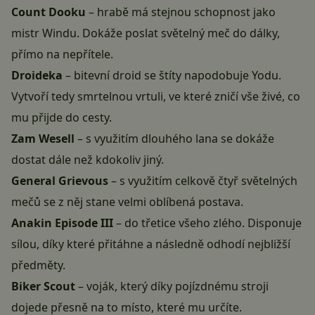
Count Dooku
– hrabě má stejnou schopnost jako
mistr Windu. Dokáže poslat světelný meč do dálky,
přímo na nepřítele.
Droideka
– bitevní droid se štíty napodobuje Yodu.
Vytvoří tedy smrtelnou vrtuli, ve které zničí vše živé, co
mu přijde do cesty.
Zam Wesell
– s využitím dlouhého lana se dokáže
dostat dále než kdokoliv jiný.
General Grievous
– s využitím celkově čtyř světelných
mečů se z něj stane velmi oblíbená postava.
Anakin Episode III
– do třetice všeho zlého. Disponuje
sílou, díky které přitáhne a následně odhodí nejbližší
předměty.
Biker Scout
– voják, který díky pojízdnému stroji
dojede přesně na to místo, které mu určíte.