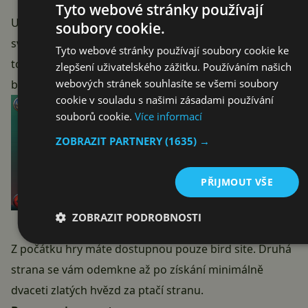
Tyto webové stránky používají
U Reward Chapter je tomu ale jinak. Každá z postav má
soubory cookie.
svůj vlastní úkol, kterého musí dosáhnout. Po splnění
Tyto webové stránky používají soubory cookie ke
tohoto úkolu se vám odemkne v bonusové kapitole a
zlepšení uživatelského zážitku. Používáním našich
webových stránek souhlasíte se všemi soubory
budete s ní moci odehrát speciální úroveň.
cookie v souladu s našimi zásadami používání
souborů cookie.
Více informací
ZOBRAZIT PARTNERY
(1635) →
PŘIJMOUT VŠE
ZOBRAZIT PODROBNOSTI
Z počátku hry máte dostupnou pouze bird site. Druhá
strana se vám odemkne až po získání minimálně
dvaceti zlatých hvězd za ptačí stranu.