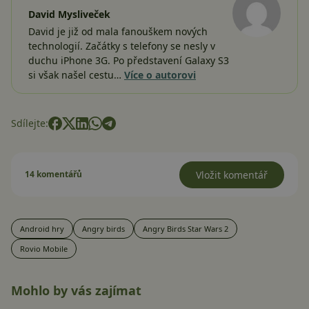
David Mysliveček
David je již od mala fanouškem nových
technologií. Začátky s telefony se nesly v
duchu iPhone 3G. Po představení Galaxy S3
si však našel cestu…
Více o autorovi
Sdílejte:
14 komentářů
Vložit komentář
Android hry
Angry birds
Angry Birds Star Wars 2
Rovio Mobile
Mohlo by vás zajímat