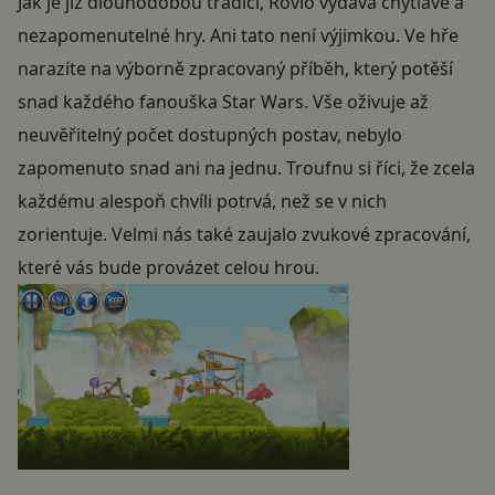
Jak je již dlouhodobou tradicí, Rovio vydává chytlavé a
nezapomenutelné hry. Ani tato není výjimkou. Ve hře
narazíte na výborně zpracovaný příběh, který potěší
snad každého fanouška Star Wars. Vše oživuje až
neuvěřitelný počet dostupných postav, nebylo
zapomenuto snad ani na jednu. Troufnu si říci, že zcela
každému alespoň chvíli potrvá, než se v nich
zorientuje. Velmi nás také zaujalo zvukové zpracování,
které vás bude provázet celou hrou.