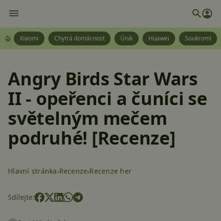
Xiaomi
Chytrá domácnost
Únik
Huawei
Soukromí
Angry Birds Star Wars
II - opeřenci a čuníci se
světelným mečem
podruhé! [Recenze]
Hlavní stránka
Recenze
Recenze her
Sdílejte: