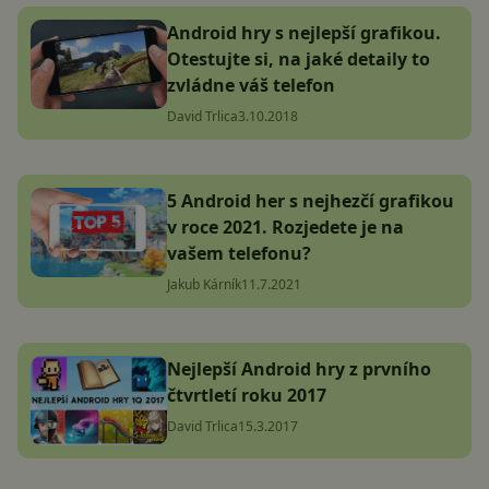
Android hry s nejlepší grafikou.
Otestujte si, na jaké detaily to
zvládne váš telefon
David Trlica
3.10.2018
5 Android her s nejhezčí grafikou
v roce 2021. Rozjedete je na
vašem telefonu?
Jakub Kárník
11.7.2021
Nejlepší Android hry z prvního
čtvrtletí roku 2017
David Trlica
15.3.2017