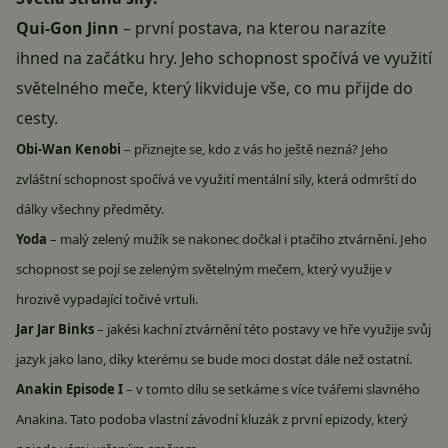
Qui-Gon Jinn
– první postava, na kterou narazíte
ihned na začátku hry. Jeho schopnost spočívá ve využití
světelného meče, který likviduje vše, co mu přijde do
cesty.
Obi-Wan Kenobi
– přiznejte se, kdo z vás ho ještě nezná? Jeho
zvláštní schopnost spočívá ve využití mentální síly, která odmrští do
dálky všechny předměty.
Yoda
– malý zelený mužík se nakonec dočkal i ptačího ztvárnění. Jeho
schopnost se pojí se zeleným světelným mečem, který využije v
hrozivě vypadající točivé vrtuli.
Jar Jar Binks
– jakési kachní ztvárnění této postavy ve hře využije svůj
jazyk jako lano, díky kterému se bude moci dostat dále než ostatní.
Anakin Episode I
– v tomto dílu se setkáme s více tvářemi slavného
Anakina. Tato podoba vlastní závodní kluzák z první epizody, který