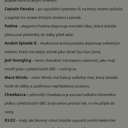
pojede vámi určeným směrem.
Captain Panaka
– po vypuštění vyberete cíl, na který chcete zaútočit,
a kapitán ho smete drtivým útokem z pistole.
Padme
– elegantní Padme disponuje mentální sílou, která dokáže
přesouvat předměty do dálky před sebe.
Anakin Episode II
– Anakinova druhá podoba disponuje světelným
mečem, který má stejný účinek jako zbraň Qui-Gon Jinna.
Jedi Youngling
– tento charakter má stejnou vlastnost, jako mají
modří ptáci z předchozích dílů – roztrojí se.
Mace Windu
– mistr Windu má fialový světelný meč, který dokáže
hodit do dálky a zasáhnout nepřátelskou postavu.
Chewbacca –
přerostlý Chewbacca je asociací velkého červeného
ptáka z předchozích dílů. Svojí vahou prorazí vše, co mu přijde do
cesty.
R2-D2
– malý, ale šikovný robot dokáže vypustit smrtící elektrické