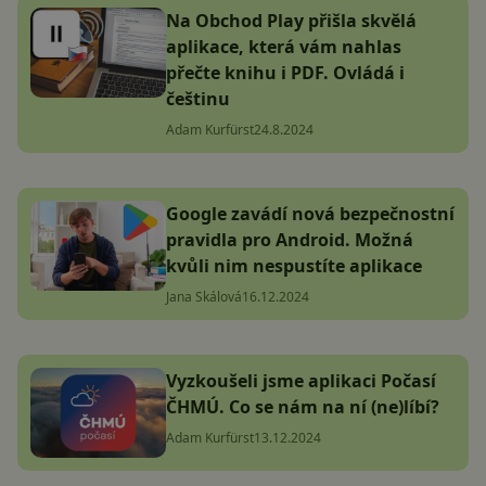
Na Obchod Play přišla skvělá
aplikace, která vám nahlas
přečte knihu i PDF. Ovládá i
češtinu
Adam Kurfürst
24.8.2024
Google zavádí nová bezpečnostní
pravidla pro Android. Možná
kvůli nim nespustíte aplikace
Jana Skálová
16.12.2024
Vyzkoušeli jsme aplikaci Počasí
ČHMÚ. Co se nám na ní (ne)líbí?
Adam Kurfürst
13.12.2024