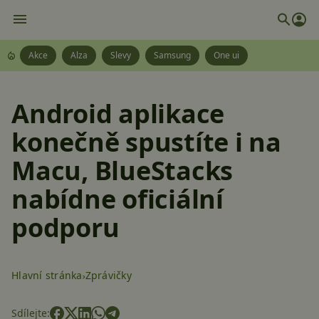
Akce
Alza
Slevy
Samsung
One ui
Android aplikace
konečně spustíte i na
Macu, BlueStacks
nabídne oficiální
podporu
Hlavní stránka
Zprávičky
Sdílejte: