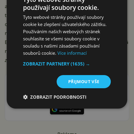
aplikaci ještě před tím, než ji nainstalují do mobilního
používají soubory cookie.
telefonu. Někteří uživatelé pak ocení možnost hraní
Tyto webové stránky používají soubory
oblíbených her pro Android na svém počítači. Bohužel
cookie ke zlepšení uživatelského zážitku.
Používáním našich webových stránek
musíme potvrdit, že ne všechny aplikace dosud v
souhlasíte se všemi soubory cookie v
BlueStacks fungují, emulace je navíc poměrně náročná
souladu s našimi zásadami používání
na výpočetní výkon.
souborů cookie.
Více informací
zdroj:
androidcentral.com
ZOBRAZIT PARTNERY
(1635) →
PŘIJMOUT VŠE
Přidat Svět Androida mezi preferované stránky na
Google
ať vám neunikne žádná Android novinka nebo sleva
ZOBRAZIT PODROBNOSTI