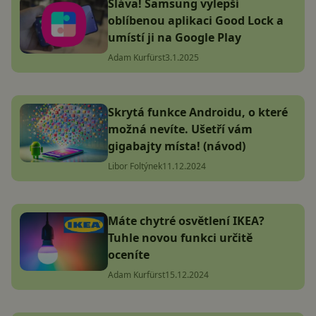
Sláva! Samsung vylepší
oblíbenou aplikaci Good Lock a
umístí ji na Google Play
Adam Kurfürst
3.1.2025
Skrytá funkce Androidu, o které
možná nevíte. Ušetří vám
gigabajty místa! (návod)
Libor Foltýnek
11.12.2024
Máte chytré osvětlení IKEA?
Tuhle novou funkci určitě
oceníte
Adam Kurfürst
15.12.2024