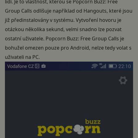
lidí. Je to vlastnost, kterou se Popcorn Buzz: Free
Group Calls odlišuje například od Hangouts, které jsou
již předinstalovány v systému. Vytvoření hovoru je
otázkou několika sekund, velmi snadno lze pozvat
ostatní uživatele. Popcorn Buzz: Free Group Calls je
bohužel omezen pouze pro Android, nelze tedy volat s
uživateli na PC.