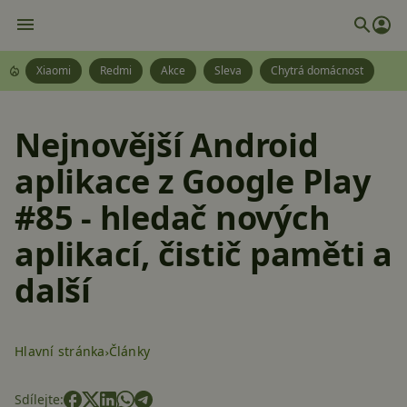
Xiaomi
Redmi
Akce
Sleva
Chytrá domácnost
Nejnovější Android
aplikace z Google Play
#85 - hledač nových
aplikací, čistič paměti a
další
Hlavní stránka
Články
Sdílejte: