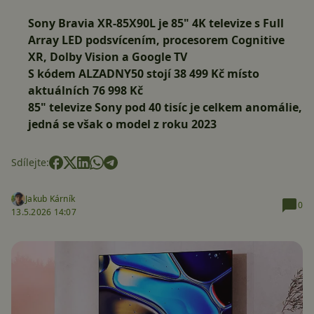
Sony Bravia XR-85X90L je 85" 4K televize s Full
Array LED podsvícením, procesorem Cognitive
XR, Dolby Vision a Google TV
S kódem
ALZADNY50
stojí
38 499 Kč
místo
aktuálních 76 998 Kč
85" televize Sony pod 40 tisíc je celkem anomálie,
jedná se však o model z roku 2023
Sdílejte:
Jakub Kárník
0
13.5.2026 14:07