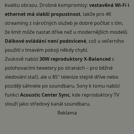
kvalitu obrazu. Drobné kompromisy:
vestavěná Wi-Fi i
ethernet má slabší propustnost
, takže pro 4K
streaming z náročných služeb je dobré počítat s tím,
že limit může nastat dříve než u modernějších modelů.
Dálkové ovládání není podsvícené
, což u večerního
použití v tmavém pokoji někdy chybí.
Zvukově nabízí
30W reproduktory X-Balanced
s
polohovacími tweetery po stranách – pro běžné
sledování stačí, ale u 85″ televize stejně dříve nebo
později sáhnete po soundbaru. Sony k tomu nabízí
funkci
Acoustic Center Sync
, kde reproduktory TV
slouží jako středový kanál soundbaru.
Reklama