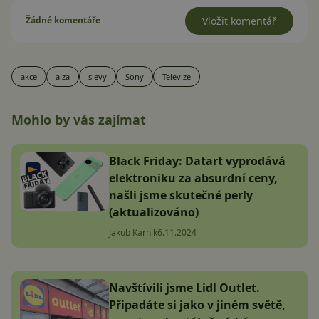
Žádné komentáře
Vložit komentář
akce
alza
slevy
Sony
Televize
Mohlo by vás zajímat
Black Friday: Datart vyprodává
elektroniku za absurdní ceny,
našli jsme skutečné perly
(aktualizováno)
Jakub Kárník
6.11.2024
Navštívili jsme Lidl Outlet.
Připadáte si jako v jiném světě,