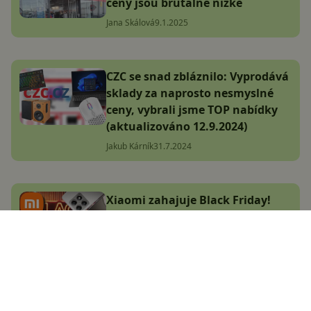
ceny jsou brutálně nízké
Jana Skálová
9.1.2025
CZC se snad zbláznilo: Vyprodává
sklady za naprosto nesmyslné
ceny, vybrali jsme TOP nabídky
(aktualizováno 12.9.2024)
Jakub Kárník
31.7.2024
Xiaomi zahajuje Black Friday!
Zlevnily mobily, televize i chytrá
domácnost, vybrali jsme TOP
nabídky
Adam Kurfürst
30.10.2024