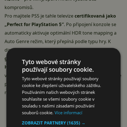
kompromisů.
Pro majitele PS5 je tahle televize
certifikovaná jako
„Perfect for PlayStation 5″
. Po připojení konzole se
automaticky aktivuje optimální HDR tone mapping a
Auto Genre režim, který přepíná podle typu hry. K
dispozici je
4K při 120 Hz, VRR, ALLM a Dolby Vision
gaming
. Drobná, ale důležitá poznámka –
jen 2 ze 4
Tyto webové stránky
HDMI portů jsou verze 2.1
, zbylé dva HDMI 2.0. Pro
používají soubory cookie.
většinu domácností to není problém, ale pokud chcete
Tyto webové stránky používají soubory
připojit PS5, Xbox Series X i herní PC současně s plnou
cookie ke zlepšení uživatelského zážitku.
Používáním našich webových stránek
rychlostí, počítejte s tím.
souhlasíte se všemi soubory cookie v
Reklama
souladu s našimi zásadami používání
souborů cookie.
Více informací
ZOBRAZIT PARTNERY
(1635) →