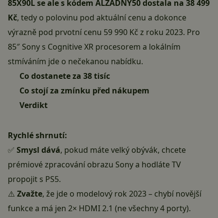
85X90L se ale s kódem ALZADNY50 dostala na 38 499
Kč
, tedy o polovinu pod aktuální cenu a dokonce
výrazně pod prvotní cenu 59 990 Kč z roku 2023. Pro
85″ Sony s Cognitive XR procesorem a lokálním
stmíváním jde o nečekanou nabídku.
Co dostanete za 38 tisíc
Co stojí za zmínku před nákupem
Verdikt
Rychlé shrnutí:
✅
Smysl dává
, pokud máte velký obývák, chcete
prémiové zpracování obrazu Sony a hodláte TV
propojit s PS5.
⚠️
Zvažte
, že jde o modelový rok 2023 – chybí novější
funkce a má jen 2× HDMI 2.1 (ne všechny 4 porty).