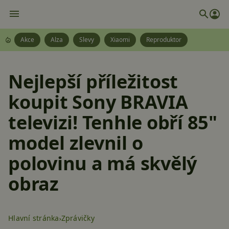
Akce
Alza
Slevy
Xiaomi
Reproduktor
Nejlepší příležitost
koupit Sony BRAVIA
televizi! Tenhle obří 85"
model zlevnil o
polovinu a má skvělý
obraz
Hlavní stránka
Zprávičky