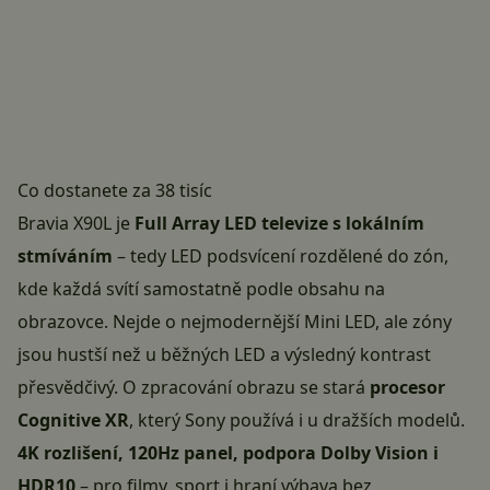
Co dostanete za 38 tisíc
Bravia X90L je
Full Array LED televize s lokálním
stmíváním
– tedy LED podsvícení rozdělené do zón,
kde každá svítí samostatně podle obsahu na
obrazovce. Nejde o nejmodernější Mini LED, ale zóny
jsou hustší než u běžných LED a výsledný kontrast
přesvědčivý. O zpracování obrazu se stará
procesor
Cognitive XR
, který Sony používá i u dražších modelů.
4K rozlišení, 120Hz panel, podpora Dolby Vision i
HDR10
– pro filmy, sport i hraní výbava bez