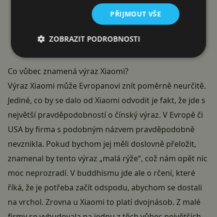
PŘIJMOUT VŠE
ZOBRAZIT PODROBNOSTI
Co vůbec znamená výraz Xiaomi?
Výraz Xiaomi může Evropanovi znít poměrně neurčitě.
Jediné, co by se dalo od Xiaomi odvodit je fakt, že jde s
největší pravděpodobností o čínský výraz. V Evropě či
USA by firma s podobným názvem pravděpodobně
nevznikla. Pokud bychom jej měli doslovně přeložit,
znamenal by tento výraz „malá rýže“, což nám opět nic
moc neprozradí. V buddhismu jde ale o rčení, které
říká, že je potřeba začít odspodu, abychom se dostali
na vrchol. Zrovna u Xiaomi to platí dvojnásob. Z malé
firmy se vybudovala na jednu z těch vůbec největších