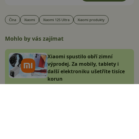
Čína
Xiaomi
Xiaomi 12S Ultra
Xiaomi produkty
Mohlo by vás zajímat
Xiaomi spustilo obří zimní
výprodej. Za mobily, tablety i
další elektroniku ušetříte tisíce
korun
Jana Skálová
7.1.2025
Datart prodává extra oblíbené
Redmi za nesmyslně nízkou
cenu! Kde je háček?
Adam Kurfürst
28.12.2024