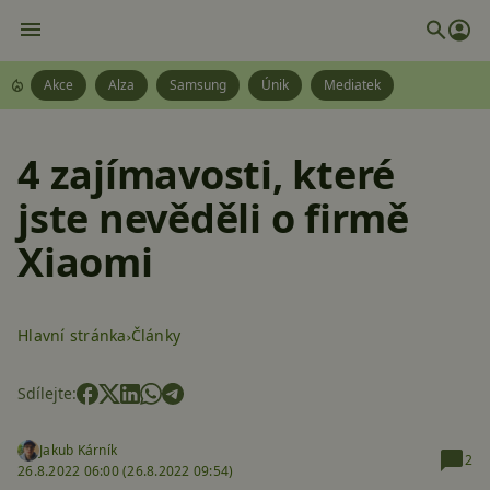
Akce
Alza
Samsung
Únik
Mediatek
4 zajímavosti, které
jste nevěděli o firmě
Xiaomi
Hlavní stránka
Články
Sdílejte:
Jakub Kárník
2
26.8.2022 06:00 (
26.8.2022 09:54)