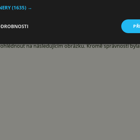
TNERY
(1635) →
Zelený Čtvrtek
ODROBNOSTI
PŘ
znáčky. Tentokrát si je díky bezchybnému vyplnění kvízu odne
ání na 100 % nezvládl nikdo, přestože jsou všechny chytré p
ohlédnout na následujícím obrázku. Kromě správnosti byla r