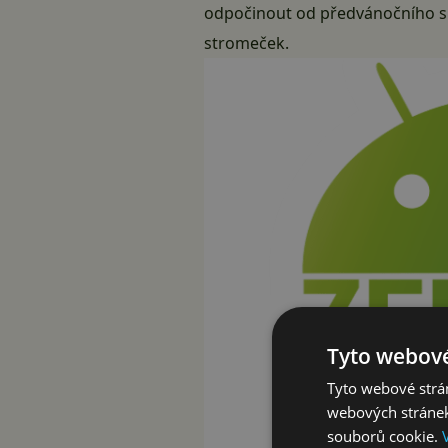
odpočinout od předvánočního sh
stromeček.
Tyto webové
Tyto webové strán
webových stránek
souborů cookie.