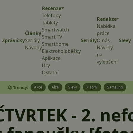
Recenze
Telefony
Redakce
Tablety
Nabídka
Smartwatch
Články
práce
Smart TV
Zprávičky
Seriály
Seriály
O nás
Slevy
Smarthome
Návody
Návrhy
Elektrokoloběžky
na
Aplikace
vylepšení
Hry
Ostatní
Trendy:
Akce
Alza
Slevy
Xiaomi
Samsung
TVRTEK - 2. nef