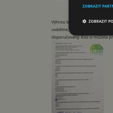
ZOBRAZIT PAR
ZOBRAZIT P
Výhrou byla androidí trička a od
uvádíme, že kvíz z prvního setk
doporučovány. Kvíz si můžete pr