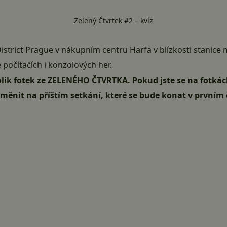
Zelený Čtvrtek #2 – kvíz
istrict Prague
v nákupním centru Harfa v blízkosti stanic
počítačích i konzolových her.
ik fotek ze ZELENÉHO ČTVRTKA. Pokud jste se na fotkách 
změnit na příštím setkání, které se bude konat v prvním 