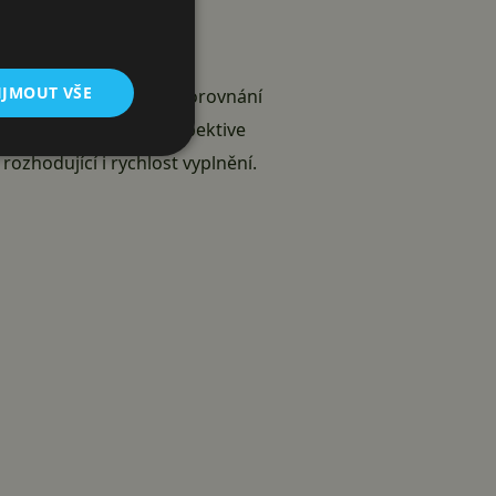
IJMOUT VŠE
sli tři z vás. Jen pro porovnání
omůcky tolerovány, respektive
ozhodující i rychlost vyplnění.