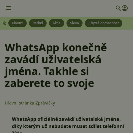
Xiaomi
Redmi
Akce
Sleva
Chytrá domácnost
WhatsApp konečně
zavádí uživatelská
jména. Takhle si
zaberete to svoje
Hlavní stránka
Zprávičky
WhatsApp
oficiálně zavádí uživatelská jména,
díky kterým už nebudete muset sdílet telefonní