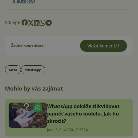
o autorovi
Sdílejte:
Žádné komentáře
Vložit komentář
Meta
WhatsApp
Mohlo by vás zajímat
WhatsApp dokáže zlikvidovat
paměť vašeho mobilu. Jak ho
zkrotit?
Jana Skálová
30.12.2024