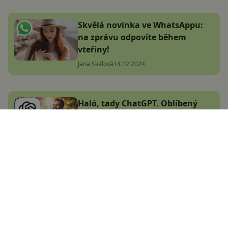
Skvělá novinka ve WhatsAppu:
na zprávu odpovíte během
vteřiny!
Jana Skálová
14.12.2024
Haló, tady ChatGPT. Oblíbený
chatbot má nyní vlastní
telefonní číslo, využijete ho i vy
Adam Kurfürst
21.12.2024