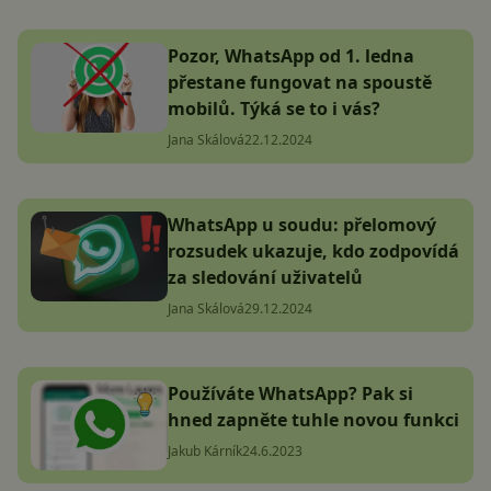
Pozor, WhatsApp od 1. ledna
přestane fungovat na spoustě
mobilů. Týká se to i vás?
Jana Skálová
22.12.2024
WhatsApp u soudu: přelomový
rozsudek ukazuje, kdo zodpovídá
za sledování uživatelů
Jana Skálová
29.12.2024
Používáte WhatsApp? Pak si
hned zapněte tuhle novou funkci
Jakub Kárník
24.6.2023