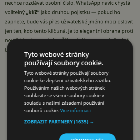
nechce rozdávat osobní číslo. WhatsApp navíc chystá
volitelný
„klíč“
jako druhou pojistku — pokud ho
zapnete, bude vás přes uživatelské jméno moci oslovit
jen ten, kdo tento klíč zná. Je to elegantní obrana proti
nevyžádaným zprávám. Šifrování konverzací zůstává
beze změny.
Tyto webové stránky
Reklama
používají soubory cookie.
Tyto webové stránky používají soubory
cookie ke zlepšení uživatelského zážitku.
Používáním našich webových stránek
souhlasíte se všemi soubory cookie v
souladu s našimi zásadami používání
souborů cookie.
Více informací
ZOBRAZIT PARTNERY
(1635) →