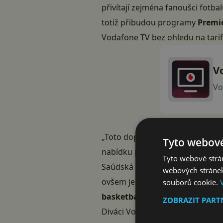
přivítají zejména fanoušci fotb
totiž přibudou programy
Premie
Vodafone TV bez ohledu na tarifn
V
Vo
„Toto doplnění pro Vodafone TV
Tyto webové
nabídku přenosů z Evropy, ať u
Tyto webové strán
Saúdská liga s Cristianem Rona
webových stránek
ovšem jen o fotbal, ale třeba i 
souborů cookie.
basketbalové Euroligy
nebo nej
ZOBRAZIT PAR
Diváci Vodafone TV dostanou dí