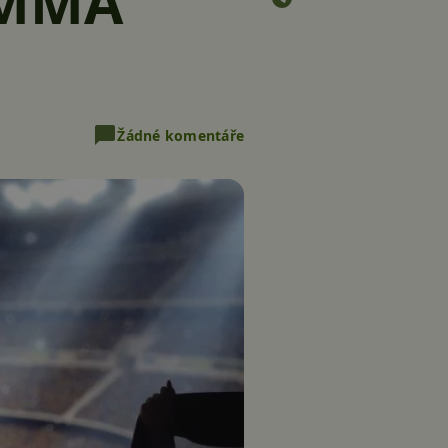
i MMA
Žádné komentáře