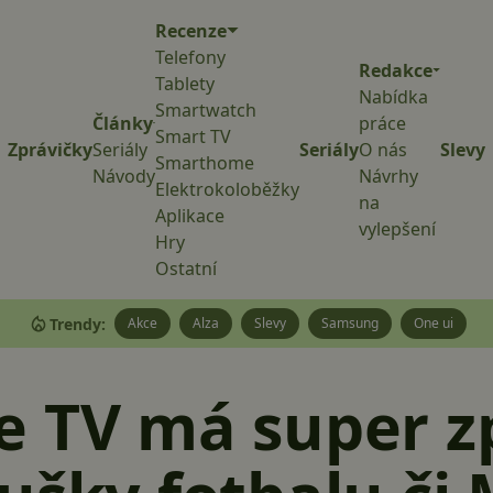
Recenze
Telefony
Redakce
Tablety
Nabídka
Smartwatch
Články
práce
Smart TV
Zprávičky
Seriály
Seriály
O nás
Slevy
Smarthome
Návody
Návrhy
Elektrokoloběžky
na
Aplikace
vylepšení
Hry
Ostatní
Trendy:
Akce
Alza
Slevy
Samsung
One ui
e TV má super z