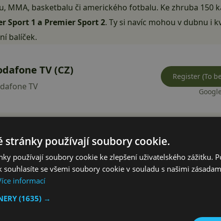
alu, MMA, basketbalu či amerického fotbalu. Ke zhruba 150
r Sport 1 a Premier Sport 2
. Ty si navíc mohou v dubnu i k
í balíček.
odafone TV (CZ)
Register (To 
dafone TV
Google
 v praxi znamená, že už pokryje kompletní
fotbalovou Ligu
 stránky používají soubory cookie.
ž je to německá
Bundesliga
, italská
Serie A
, španělská
LaLi
ky používají soubory cookie ke zlepšení uživatelského zážitku. 
ldem,“ vyjmenovává společnost nové možnosti konkrétně p
 souhlasíte se všemi soubory cookie v souladu s našimi zásadam
o to nejlepší ze světa smíšených bojových umění MMA, tedy l
Více informací
slavnější liga
amerického fotbalu NFL
.
TNERY
(1635) →
ky novým kanálům k dispozici stovky hodin sportovní prémi