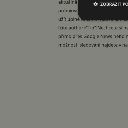
aktuálně si kvůli tomu nemusí ni
ZOBRAZIT P
prémiové stanice Premier Sport
užít úplně všichni,“ říká Milan R
[cite author=“Tip“]Nechcete si n
přímo přes
Google News
nebo
možnosti sledování najdete v 