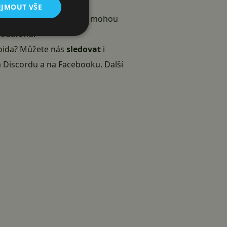
em Klasik, otevřeme nové
IJMOUT VŠE
ortovní podívanou si tak mohou
Vodafonu
.
droida? Můžete nás
sledovat
i
 Discordu
a
na Facebooku
. Další