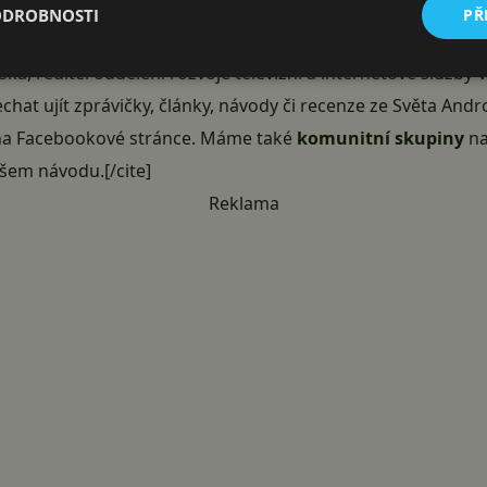
c dokupovat. „Pro všechny naše zákazníky, a to i ty s tarif
ODROBNOSTI
PŘ
 1 a Premier Sport 2
na celý duben i květen
. Špičkovou sp
aška, ředitel oddělení rozvoje televizní a internetové služby
echat ujít zprávičky, články, návody či recenze ze Světa An
na Facebookové stránce
. Máme také
komunitní skupiny
na
našem
návodu
.[/cite]
Reklama