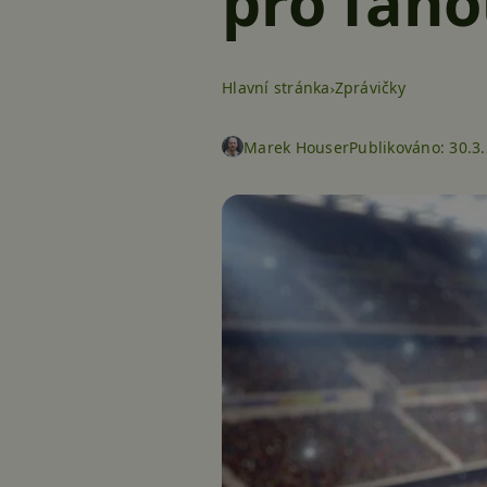
pro fano
Hlavní stránka
Zprávičky
Marek Houser
Publikováno:
30.3