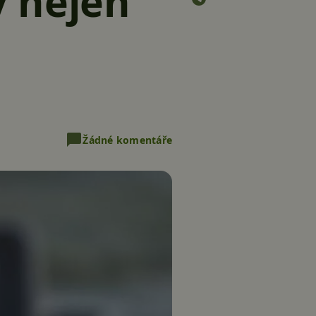
y nejen
Žádné komentáře