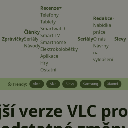
Recenze
Telefony
Redakce
Tablety
Nabídka
Smartwatch
Články
práce
Smart TV
Zprávičky
Seriály
Seriály
O nás
Slevy
Smarthome
Návody
Návrhy
Elektrokoloběžky
na
Aplikace
vylepšení
Hry
Ostatní
Trendy:
Akce
Alza
Slevy
Samsung
Xiaomi
ší verze VLC pr