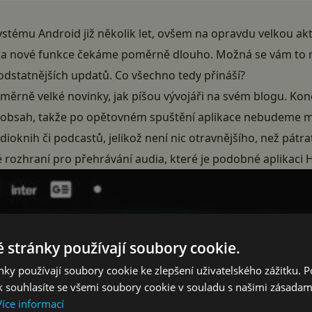
stému Android již několik let, ovšem na opravdu velkou aktu
la nové funkce čekáme poměrně dlouho. Možná se vám to ne
podstatnějších updatů. Co všechno tedy přináší?
oměrně velké novinky, jak píšou vývojáři na svém blogu. 
ý obsah, takže po opětovném spuštění aplikace nebudeme mu
udioknih či
podcastů
, jelikož není nic otravnějšího, než pátra
 rozhraní pro přehrávání audia, které je podobné aplikaci 
 stránky používají soubory cookie.
ky používají soubory cookie ke zlepšení uživatelského zážitku. 
 souhlasíte se všemi soubory cookie v souladu s našimi zásadam
Více informací