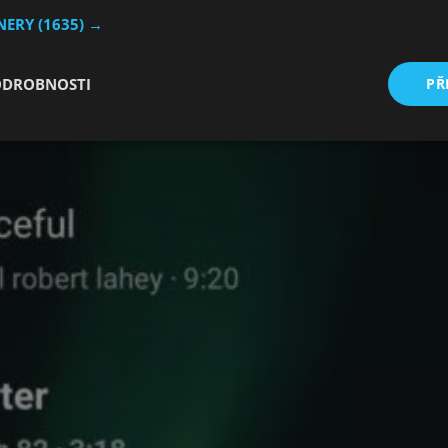
TNERY
(1635) →
ODROBNOSTI
PŘ