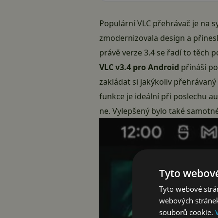
Populární VLC přehrávač je na sy
zmodernizovala design a přines
právě verze 3.4 se řadí to těch 
VLC v3.4 pro Android
přináší p
zakládat si jakýkoliv přehrávan
funkce je ideální při poslechu a
ne. Vylepšený bylo také samotné
Tyto webové
Tyto webové strán
webových stránek
souborů cookie.