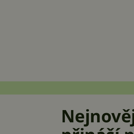
Nejnověj