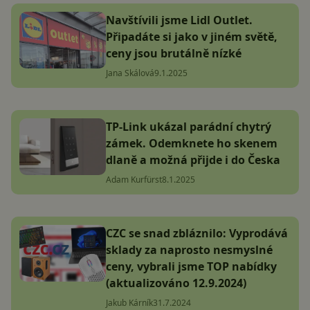
Navštívili jsme Lidl Outlet.
Připadáte si jako v jiném světě,
ceny jsou brutálně nízké
Jana Skálová
9.1.2025
TP-Link ukázal parádní chytrý
zámek. Odemknete ho skenem
dlaně a možná přijde i do Česka
Adam Kurfürst
8.1.2025
CZC se snad zbláznilo: Vyprodává
sklady za naprosto nesmyslné
ceny, vybrali jsme TOP nabídky
(aktualizováno 12.9.2024)
Jakub Kárník
31.7.2024