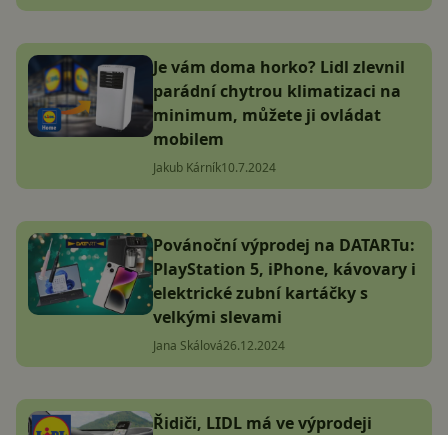
Je vám doma horko? Lidl zlevnil
parádní chytrou klimatizaci na
minimum, můžete ji ovládat
mobilem
Jakub Kárník
10.7.2024
Povánoční výprodej na DATARTu:
PlayStation 5, iPhone, kávovary i
elektrické zubní kartáčky s
velkými slevami
Jana Skálová
26.12.2024
Řidiči, LIDL má ve výprodeji
skvělý držák na mobil! Rozdává k