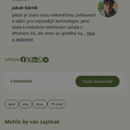
Jakub Kárník
Jakub je znám svou nekonečnou zvědavostí
a vášní pro nejnovější technologie. Jeho
láska k mobilním telefonům začala s
iPhonem 3G, ale dnes se spoléhá na…
Více
o autorovi
Sdílejte:
2 komentáře
Vložit komentář
akce
alza
slevy
TP-Link
Mohlo by vás zajímat