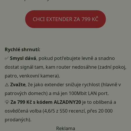
CHCI EXTENDER ZA 799 KČ
Rychlé shrnutí:
✅
Smysl dává
, pokud potřebujete levně a snadno
dostat signál tam, kam router nedosáhne (zadní pokoj,
patro, venkovní kamera).
⚠️
Zvažte
, že jako extender snižuje rychlost (hlavně v
patrových domech) a má jen 100Mbit LAN port.
💡
Za 799 Kč s kódem ALZADNY20
je to oblíbená a
osvědčená volba (4,6/5 z 550 recenzí, přes 20 000
prodaných).
Reklama