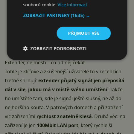
souborů cookie.
Více informací
ZOBRAZIT PARTNERY
(1635) →
PŘIJMOUT VŠE
ZOBRAZIT PODROBNOSTI
Extender, ne mesh – co od něj čekat
Tohle je klíčové a zkušenější uživatelé to v recenzích
trefně shrnují:
extender přijatý signál jen přeposílá
dál v síle, jakou má v místě svého umístění
. Takže
ho umístěte tam, kde je signál ještě slušný, ne až do
nejhoršího kouta. V patrových domech a při zatížení
víc zařízeními
rychlost znatelně klesá
. Druhá věc: na
zařízení je jen
100Mbit LAN port
, který rychlejší