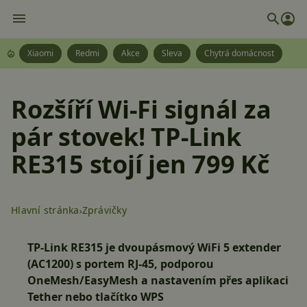
Xiaomi
Redmi
Akce
Sleva
Chytrá domácnost
Rozšíří Wi-Fi signál za
pár stovek! TP-Link
RE315 stojí jen 799 Kč
Hlavní stránka
Zprávičky
TP-Link RE315 je dvoupásmový WiFi 5 extender
(AC1200) s portem RJ-45, podporou
OneMesh/EasyMesh a nastavením přes aplikaci
Tether nebo tlačítko WPS