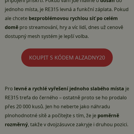
připojení přiškrtí. Pokud vám jde hlavně o
dosah
do
jednoho místa, je RE315 levná a funkční záplata. Pokud
ale chcete
bezproblémovou rychlou síť po celém
domě
pro streamování, hry a víc lidí, dnes už cenově
dostupný mesh systém je lepší volba.
KOUPIT S KÓDEM ALZADNY20
Pro
levné a rychlé vyřešení jednoho slabého místa
je
RE315 trefa do černého – ostatně proto se ho prodalo
přes 20 000 kusů. Jen ho neberte jako náhradu
plnohodnotné sítě a počítejte s tím, že je
poměrně
rozměrný
, takže v dvojzásuvce zakryje i druhou pozici.