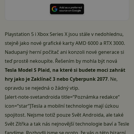
Playstation 5 i Xbox Series X jsou stále v nedohlednu,
stejně jako nové grafické karty AMD 6000 a RTX 3000.
Nadupaný herní počítač ani konzoli nové generace si
teď prostě nekoupíte. Řešením by mohla být nová
Tesla Model S Plaid, na které si budete moci zahrát
hry jako je Zaklínač 3 nebo Cyberpunk 2077
. Ne,
opravdu se nejedná o žádný vtip.
[alert-note-svetandroida title=“Poznámka redakce“
icon=“star“]Tesla a mobilní technologie mají úzkou
spojitost. Nejsme totiž pouze Svět Androida, ale také
Svět Zítřka a tak nás nejnovější technologie baví a Tesle
fandíme. Rozhodli jsme se proto, že vás o této bizarní,