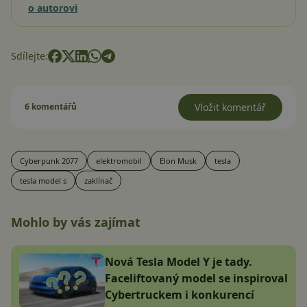
o autorovi
Sdílejte:
6 komentářů
Vložit komentář
Cyberpunk 2077
elektromobil
Elon Musk
tesla
tesla model s
zaklínač
Mohlo by vás zajímat
Nová Tesla Model Y je tady.
Faceliftovaný model se inspiroval
Cybertruckem i konkurencí