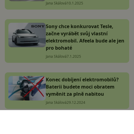
Jana Skálová
10.1.2025
Sony chce konkurovat Tesle,
začne vyrábět svůj vlastní
elektromobil. Afeela bude ale jen
pro bohaté
Jana Skálová
7.1.2025
Konec dobíjení elektromobilů?
Baterii budete moci obratem
vyměnit za plně nabitou
Jana Skálová
29.12.2024
Tesla zveřejnila výsledky za rok
2024. Nejsou špatné, čekalo se