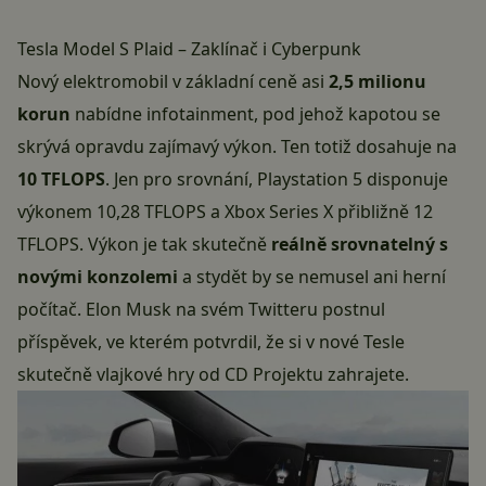
Tesla Model S Plaid – Zaklínač i Cyberpunk
Nový elektromobil v základní ceně asi
2,5 milionu
korun
nabídne infotainment, pod jehož kapotou se
skrývá opravdu zajímavý výkon. Ten totiž dosahuje na
10 TFLOPS
. Jen pro srovnání, Playstation 5 disponuje
výkonem 10,28 TFLOPS a Xbox Series X přibližně 12
TFLOPS. Výkon je tak skutečně
reálně srovnatelný s
novými konzolemi
a stydět by se nemusel ani herní
počítač. Elon Musk
na svém Twitteru postnul
příspěvek
, ve kterém potvrdil, že si v nové Tesle
skutečně vlajkové hry od CD Projektu zahrajete.