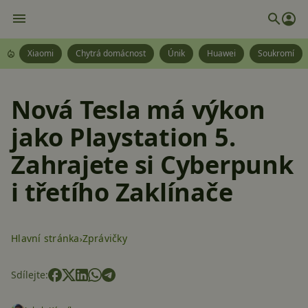
Xiaomi
Chytrá domácnost
Únik
Huawei
Soukromí
Nová Tesla má výkon
jako Playstation 5.
Zahrajete si Cyberpunk
i třetího Zaklínače
Hlavní stránka
Zprávičky
Sdílejte: