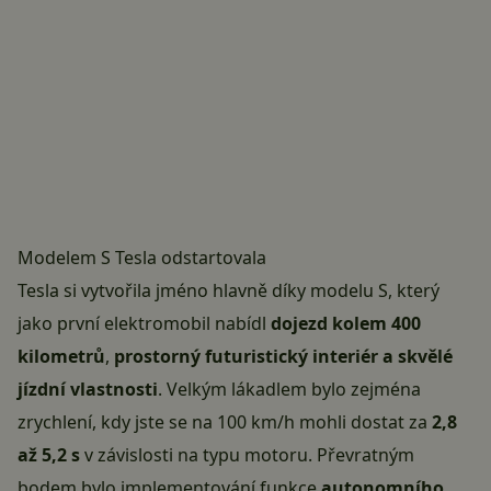
Modelem S Tesla odstartovala
Tesla si vytvořila jméno hlavně díky modelu S, který
jako první elektromobil nabídl
dojezd kolem 400
kilometrů
,
prostorný futuristický interiér a skvělé
jízdní vlastnosti
. Velkým lákadlem bylo zejména
zrychlení, kdy jste se na 100 km/h mohli dostat za
2,8
až 5,2 s
v závislosti na typu motoru. Převratným
bodem bylo implementování funkce
autonomního