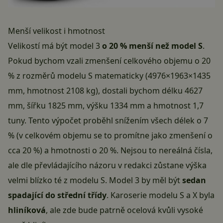
Menší velikost i hmotnost
Velikostí má být model 3
o 20 % menší než model S
.
Pokud bychom vzali zmenšení celkového objemu o 20
% z rozměrů modelu S matematicky (4976×1963×1435
mm, hmotnost 2108 kg), dostali bychom délku 4627
mm, šířku 1825 mm, výšku 1334 mm a hmotnost 1,7
tuny. Tento výpočet proběhl snížením všech délek o 7
% (v celkovém objemu se to promítne jako zmenšení o
cca 20 %) a hmotnosti o 20 %. Nejsou to nereálná čísla,
ale dle převládajícího názoru v redakci zůstane výška
velmi blízko té z modelu S. Model 3 by měl být
sedan
spadající do střední třídy
. Karoserie modelu S a X byla
hliníková
, ale zde bude patrně ocelová kvůli vysoké