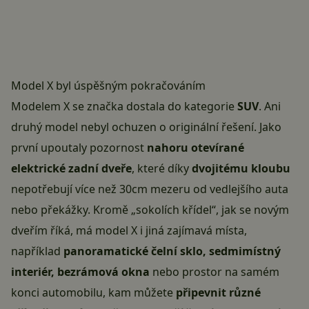
Model X byl úspěšným pokračováním
Modelem X se značka dostala do kategorie
SUV
. Ani
druhý model nebyl ochuzen o originální řešení. Jako
první upoutaly pozornost
nahoru otevírané
elektrické zadní dveře
, které díky
dvojitému kloubu
nepotřebují více než 30cm mezeru od vedlejšího auta
nebo překážky. Kromě „sokolích křídel“, jak se novým
dveřím říká, má model X i jiná zajímavá místa,
například
panoramatické čelní sklo, sedmimístný
interiér, bezrámová okna
nebo prostor na samém
konci automobilu, kam můžete
připevnit různé