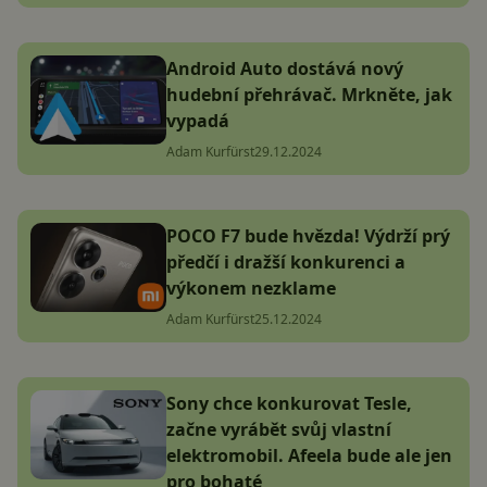
Android Auto dostává nový
hudební přehrávač. Mrkněte, jak
vypadá
Adam Kurfürst
29.12.2024
POCO F7 bude hvězda! Výdrží prý
předčí i dražší konkurenci a
výkonem nezklame
Adam Kurfürst
25.12.2024
Sony chce konkurovat Tesle,
začne vyrábět svůj vlastní
elektromobil. Afeela bude ale jen
pro bohaté