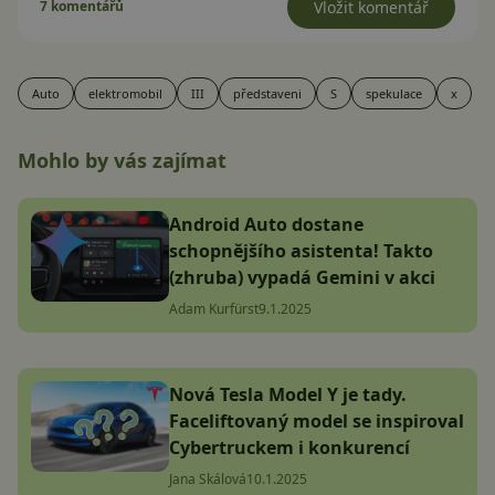
7 komentářů
Vložit komentář
Auto
elektromobil
III
představeni
S
spekulace
x
Mohlo by vás zajímat
Android Auto dostane
schopnějšího asistenta! Takto
(zhruba) vypadá Gemini v akci
Adam Kurfürst
9.1.2025
Nová Tesla Model Y je tady.
Faceliftovaný model se inspiroval
Cybertruckem i konkurencí
Jana Skálová
10.1.2025