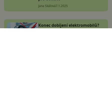
Jana Skálová
7.1.2025
Konec dobíjení elektromobilů?
Baterii budete moci obratem
vyměnit za plně nabitou
Jana Skálová
29.12.2024
Největší český magazín
zaměřený na operační
systém Android.
Zapojte se do naší komunity