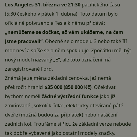
Los Angeles 31. března ve 21:30
pacifického času
(5:30 českého v pátek 1. dubna). Toto datum bylo
oficiálně potvrzeno a Tesla k němu přidává:
„nemůžeme se dočkat, až vám ukážeme, na čem
jsme pracovali“
. Obecně se o modelu 3 nebo také III
moc neví a spíše se o něm spekuluje. Zpočátku měl být
nový model nazvaný „E“, ale toto označení má
zaregistrované Ford.
Známá je zejména základní cenovka, jež nemá
překročit hranici
$35 000 (850 000 Kč)
. Očekávat
bychom neměli
žádné výstřední funkce
jako již
zmiňované „sokolí křídla“, elektricky otevírané páté
dveře (možná budou za příplatek) nebo natáčení
zadních kol. Troufáme si říct, že základní verze nebude
tak dobře vybavená jako ostatní modely značky.