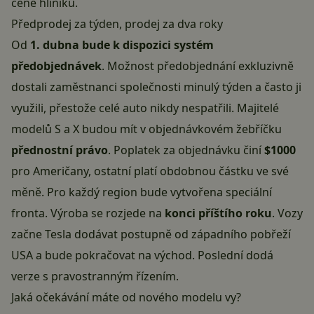
ceně hliníku.
Předprodej za týden, prodej za dva roky
Od
1. dubna bude k dispozici systém
předobjednávek
. Možnost předobjednání exkluzivně
dostali zaměstnanci společnosti minulý týden a často ji
využili, přestože celé auto nikdy nespatřili. Majitelé
modelů S a X budou mít v objednávkovém žebříčku
přednostní právo
. Poplatek za objednávku činí
$1000
pro Američany, ostatní platí obdobnou částku ve své
měně. Pro každý region bude vytvořena speciální
fronta. Výroba se rozjede na
konci příštího roku
. Vozy
začne Tesla dodávat postupně od západního pobřeží
USA a bude pokračovat na východ. Poslední dodá
verze s pravostranným řízením.
Jaká očekávání máte od nového modelu vy?