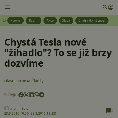
Xiaomi
Redmi
Akce
Sleva
Chytrá domácnost
Chystá Tesla nové
"žihadlo"? To se již brzy
dozvíme
Hlavní stránka
Články
Sdílejte:
Jaromír Šolc
7
23.3.2016 10:00 (
23.3.2016 18:23)