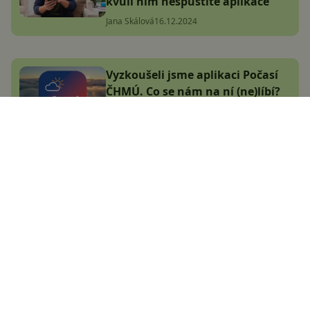
kvůli nim nespustíte aplikace
Jana Skálová
16.12.2024
Vyzkoušeli jsme aplikaci Počasí
ČHMÚ. Co se nám na ní (ne)líbí?
Adam Kurfürst
13.12.2024
Největší český magazín
zaměřený na operační
systém Android.
Zapojte se do naší komunity