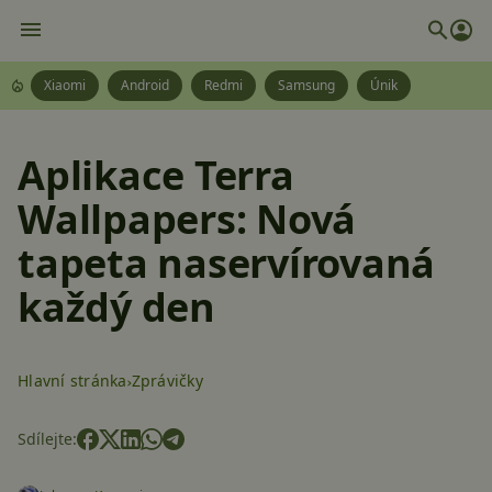
Xiaomi
Android
Redmi
Samsung
Únik
Aplikace Terra
Wallpapers: Nová
tapeta naservírovaná
každý den
Hlavní stránka
Zprávičky
Sdílejte: