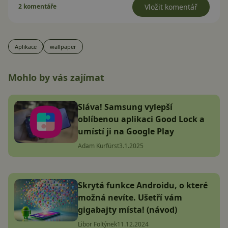
2 komentáře
Vložit komentář
Aplikace
wallpaper
Mohlo by vás zajímat
Sláva! Samsung vylepší
oblíbenou aplikaci Good Lock a
umístí ji na Google Play
Adam Kurfürst
3.1.2025
Skrytá funkce Androidu, o které
možná nevíte. Ušetří vám
gigabajty místa! (návod)
Libor Foltýnek
11.12.2024