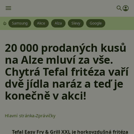
Samsung
Akce
Alza
Slevy
Google
20 000 prodaných kusů
na Alze mluví za vše.
Chytrá Tefal fritéza vaří
dvě jídla naráz a teď je
konečně v akci!
Hlavní stránka
Zprávičky
Tefal Easy Fry & Grill XXL je horkovzdušná fritéza