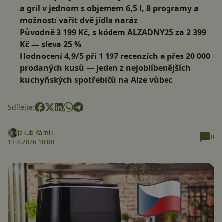
a gril v jednom s objemem 6,5 l, 8 programy a
možností vařit dvě jídla naráz
Původně 3 199 Kč, s kódem
ALZADNY25
za 2 399
Kč
— sleva 25 %
Hodnocení 4,9/5 při 1 197 recenzích a přes 20 000
prodaných kusů — jeden z nejoblíbenějších
kuchyňských spotřebičů na Alze vůbec
Sdílejte:
Jakub Kárník
0
13.4.2026 10:00