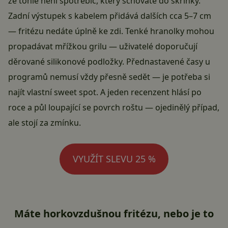
že tohle není spotřebič, který schováte do skříňky.
Zadní výstupek s kabelem přidává dalších cca 5–7 cm
— fritézu nedáte úplně ke zdi. Tenké hranolky mohou
propadávat mřížkou grilu — uživatelé doporučují
děrované silikonové podložky. Přednastavené časy u
programů nemusí vždy přesně sedět — je potřeba si
najít vlastní sweet spot. A jeden recenzent hlásí po
roce a půl loupající se povrch roštu — ojedinělý případ,
ale stojí za zmínku.
VYUŽÍT SLEVU 25 %
Máte horkovzdušnou fritézu, nebo je to