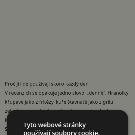
Proč ji lidé používají skoro každý den
V recenzích se opakuje jedno slovo: „denně“. Hranolky
křupavé jako z fritézy, kuře šťavnaté jako z grilu,
zelenina propečená za pár minut — a to všechno s
kapkou oleje nebo úplně bez něj. Funkce
Intelligent
Tyto webové stránky
Synchronization
s oddělovačem Flexcook zajistí, že
používají soubory cookie.