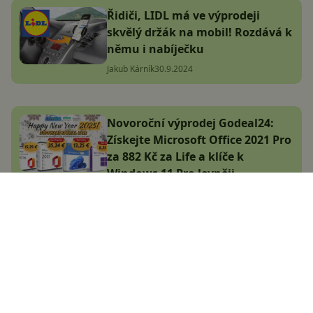
Řidiči, LIDL má ve výprodeji
skvělý držák na mobil! Rozdává k
němu i nabíječku
Jakub Kárník
30.9.2024
Novoroční výprodej Godeal24:
Získejte Microsoft Office 2021 Pro
za 882 Kč za Life a klíče k
Windows 11 Pro levněji
Komerční článek
9.1.2025