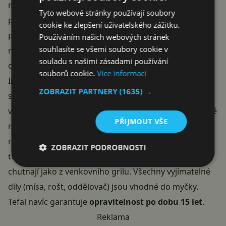
maso a příloha budou hotové ve stejný čas. Osm
Tyto webové stránky používají soubory
přednastavených programů (hranolky, nugety, kuře,
cookie ke zlepšení uživatelského zážitku.
pizza, maso, ryby, zelenina, dezert) plus manuální
Používáním našich webových stránek
souhlasíte se všemi soubory cookie v
režim s rozsahem
40–220 °C
pokrývají prakticky
souladu s našimi zásadami používání
cokoliv.
souborů cookie.
Více informací
Inspiraci na recepty najdete v aplikaci
My Tefal
—
ZOBRAZIT PARTNERY
(1635) →
stovky receptů přímo navržených pro tuto fritézu,
včetně časů a teplot pro konkrétní jídla. Hodí se hlavně
PŘIJMOUT VŠE
na začátek, než si najdete vlastní nastavení. Grilovací
rošt z litého hliníku s nepřilnavým povrchem odvádí
ZOBRAZIT PODROBNOSTI
tuk pryč od jídla — steak nebo kuřecí prsa na něm prý
chutnají jako z venkovního grilu. Všechny vyjímatelné
díly (mísa, rošt, oddělovač) jsou vhodné do myčky.
Tefal navíc garantuje
opravitelnost po dobu 15 let
.
Reklama