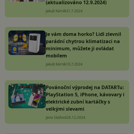
(aktualizováno 12.9.2024)
Jakub Kárník
31.7.2024
Je vám doma horko? Lidl zlevnil
parádní chytrou klimatizaci na
minimum, můžete ji ovládat
mobilem
Jakub Kárník
10.7.2024
Povánoční výprodej na DATARTu:
PlayStation 5, iPhone, kávovary i
elektrické zubní kartáčky s
velkými slevami
Jana Skálová
26.12.2024