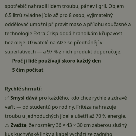
spotřebič nahradil lidem troubu, pánev i gril. Objem
6,5 litrů zvládne jídlo až pro 8 osob, vyjímatelný
oddělovač umožní připravit maso a přílohu současně a
technologie Extra Crisp dodá hranolkám křupavost
bez oleje. Uživatelé na Alze se předhánějí v
superlativech — a 97 % z nich produkt doporučuje.
Proč ji lidé používají skoro každý den
S čím počítat
Rychlé shrnutí:
✅
Smysl dává
pro každého, kdo chce rychle a zdravě
vařit — od studentů po rodiny. Fritéza nahrazuje
troubu u jednoduchých jídel a ušetří až 70 % energie.
⚠️
Zvažte
, že rozměry 36 × 43 × 30 cm zaberou slušný
kus kuchyňské linky a kabel vychází ze zadního