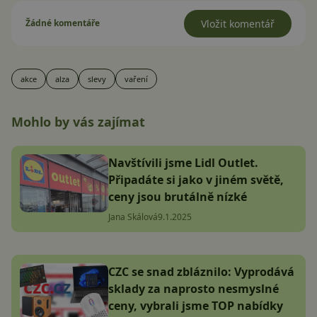
Žádné komentáře
Vložit komentář
akce
alza
slevy
vaření
Mohlo by vás zajímat
Navštívili jsme Lidl Outlet.
Připadáte si jako v jiném světě,
ceny jsou brutálně nízké
Jana Skálová
9.1.2025
CZC se snad zbláznilo: Vyprodává
sklady za naprosto nesmyslné
ceny, vybrali jsme TOP nabídky