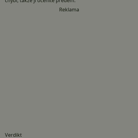
chybí, takže ji oceníte předem.
Reklama
Verdikt