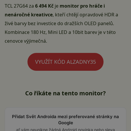
TCL 27G64 za
6 494 Kč
je
monitor pro hráče i
nenáročné kreativce
, kteří chtějí opravdové HDR a
živé barvy bez investice do dražších OLED panelů.
Kombinace 180 Hz, Mini LED a 10bit barev je v této
cenovce výjimečná.
VYUŽÍT KÓD ALZADNY35
Co říkáte na tento monitor?
Přidat Svět Androida mezi preferované stránky na
Google
ať vám neunikne žádná Android novinka nebo sleva