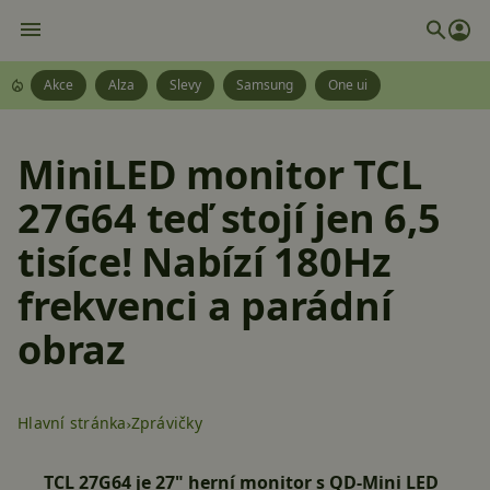
Akce
Alza
Slevy
Samsung
One ui
MiniLED monitor TCL
27G64 teď stojí jen 6,5
tisíce! Nabízí 180Hz
frekvenci a parádní
obraz
Hlavní stránka
Zprávičky
TCL 27G64 je 27" herní monitor s QD-Mini LED