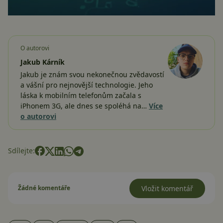
O autorovi
Jakub Kárník
Jakub je znám svou nekonečnou zvědavostí
a vášní pro nejnovější technologie. Jeho
láska k mobilním telefonům začala s
iPhonem 3G, ale dnes se spoléhá na…
Více
o autorovi
Sdílejte:
Žádné komentáře
Vložit komentář