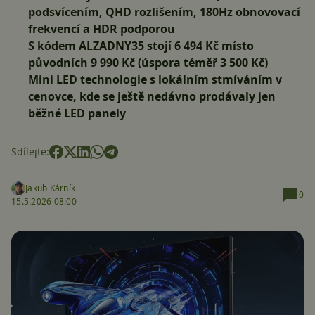
podsvícením, QHD rozlišením, 180Hz obnovovací
frekvencí a HDR podporou
S kódem
ALZADNY35
stojí
6 494 Kč
místo
původních 9 990 Kč (úspora téměř 3 500 Kč)
Mini LED technologie s lokálním stmíváním v
cenovce, kde se ještě nedávno prodávaly jen
běžné LED panely
Sdílejte:
Jakub Kárník
0
15.5.2026 08:00