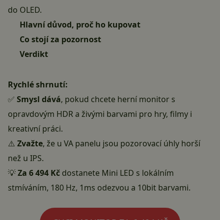
do OLED.
Hlavní důvod, proč ho kupovat
Co stojí za pozornost
Verdikt
Rychlé shrnutí:
✅
Smysl dává
, pokud chcete herní monitor s
opravdovým HDR a živými barvami pro hry, filmy i
kreativní práci.
⚠️
Zvažte
, že u VA panelu jsou pozorovací úhly horší
než u IPS.
💡
Za 6 494 Kč
dostanete Mini LED s lokálním
stmíváním, 180 Hz, 1ms odezvou a 10bit barvami.