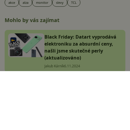
akce
alza
monitor
slevy
TCL
Mohlo by vás zajímat
Black Friday: Datart vyprodává
elektroniku za absurdní ceny,
našli jsme skutečné perly
(aktualizováno)
Jakub Kárník
6.11.2024
Navštívili jsme Lidl Outlet.
Připadáte si jako v jiném světě,
ceny jsou brutálně nízké
Jana Skálová
9.1.2025