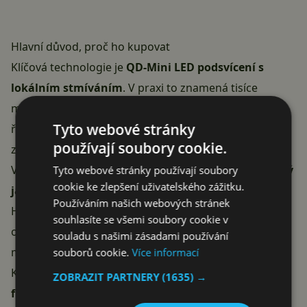
Hlavní důvod, proč ho kupovat
Klíčová technologie je
QD-Mini LED podsvícení s
lokálním stmíváním
. V praxi to znamená tisíce
miniaturních LED diod rozdělených do nezávisle
Tyto webové stránky
řízených zón, které dokážou v tmavých scénách úplně
používají soubory cookie.
zhasnout, zatímco světlé části obrazu zůstávají jasné.
Výsledkem je
kontrastní poměr 6 000 000:1, špičkový
Tyto webové stránky používají soubory
cookie ke zlepšení uživatelského zážitku.
jas 600 cd/m² a hluboká černá blížící se OLED
. Pro
Používáním našich webových stránek
HDR obsah, který bez Mini LED nedává smysl, je to
souhlasíte se všemi soubory cookie v
opravdu znatelný rozdíl proti běžným herním
souladu s našimi zásadami používání
monitorům.
souborů cookie.
Více informací
K tomu plně herní výbava –
180Hz obnovovací
ZOBRAZIT PARTNERY
(1635) →
frekvence, 1ms odezva (GTG), AMD FreeSync