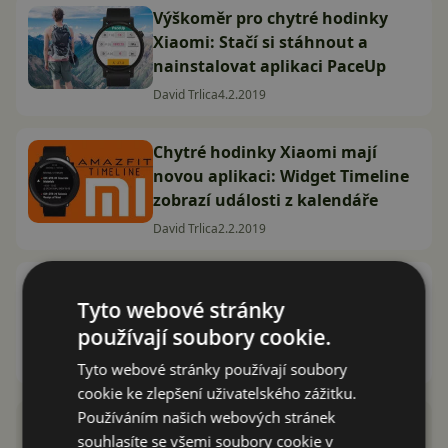
Výškoměr pro chytré hodinky
Xiaomi: Stačí si stáhnout a
nainstalovat aplikaci PaceUp
David Trlica
4.2.2019
Chytré hodinky Xiaomi mají
novou aplikaci: Widget Timeline
zobrazí události z kalendáře
David Trlica
2.2.2019
Xiaomi Amazfit 2 recenze:
Tyto webové stránky
Stylové chytré hodinky s
používají soubory cookie.
podporou plavání i GPS
David Trlica
25.6.2018
Tyto webové stránky používají soubory
cookie ke zlepšení uživatelského zážitku.
Používáním našich webových stránek
souhlasíte se všemi soubory cookie v