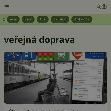
Akce
Slevy
Alza
Samsung
Android 17
veřejná doprava