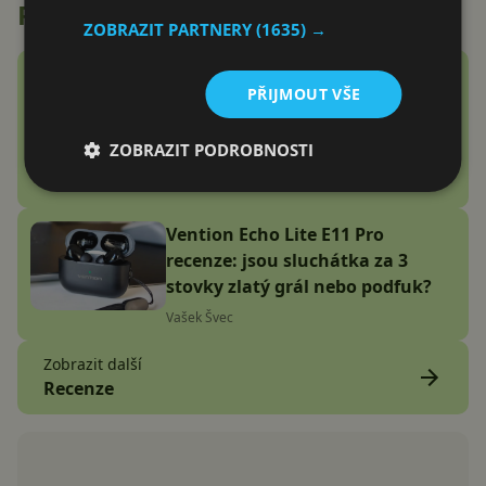
Recenze
ZOBRAZIT PARTNERY
(1635) →
Google Fitbit Air recenze:
PŘIJMOUT VŠE
Náramek bez displeje je přesně
to zařízení, které jsem
ZOBRAZIT PODROBNOSTI
potřeboval
Adam Kurfürst
Vention Echo Lite E11 Pro
recenze: jsou sluchátka za 3
stovky zlatý grál nebo podfuk?
Vašek Švec
Zobrazit další
Recenze