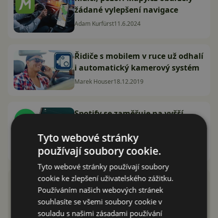
žádané vylepšení navigace
Adam Kurfürst
11.6.2024
Řidiče s mobilem v ruce už odhalí
i automatický kamerový systém
Marek Houser
18.12.2019
Spotify se zaměřuje na vyšší
bezpečnost při řízení: Testuje se
Tyto webové stránky
jednoduchý design pro řidiče
používají soubory cookie.
David Trlica
19.1.2019
Tyto webové stránky používají soubory
cookie ke zlepšení uživatelského zážitku.
Používáním našich webových stránek
souhlasíte se všemi soubory cookie v
souladu s našimi zásadami používání