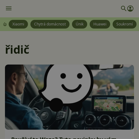
Xiaomi
Chytrá domácnost
Únik
Huawei
Soukromí
řidič