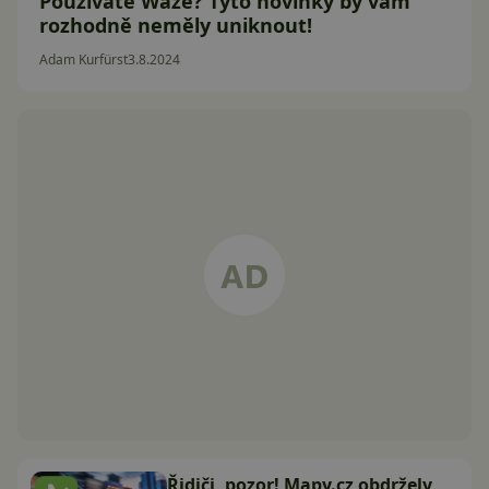
Používáte Waze? Tyto novinky by vám
rozhodně neměly uniknout!
Adam Kurfürst
3.8.2024
Řidiči, pozor! Mapy.cz obdržely