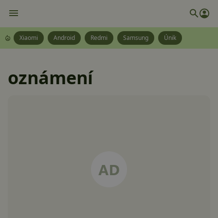
Xiaomi
Android
Redmi
Samsung
Únik
oznámení