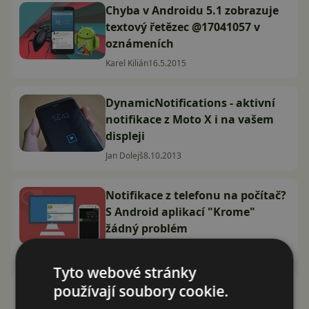
Chyba v Androidu 5.1 zobrazuje
textový řetězec @17041057 v
oznámeních
Karel Kilián
16.5.2015
DynamicNotifications - aktivní
notifikace z Moto X i na vašem
displeji
Jan Dolejš
8.10.2013
Notifikace z telefonu na počítač?
S Android aplikací "Krome"
žádný problém
Karel Kilián
27.8.2013
Tyto webové stránky
Android 4.3: nová možnost
používají soubory cookie.
řazení ikon a přístupnější systém