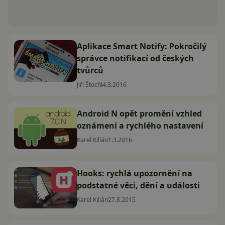
Aplikace Smart Notify: Pokročilý
správce notifikací od českých
tvůrců
Jiří Štochl
4.3.2016
Android N opět promění vzhled
oznámení a rychlého nastavení
Karel Kilián
1.3.2016
Hooks: rychlá upozornění na
podstatné věci, dění a události
Karel Kilián
27.8.2015