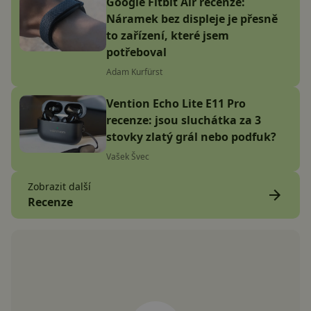
Google Fitbit Air recenze:
Náramek bez displeje je přesně
to zařízení, které jsem
potřeboval
Adam Kurfürst
Vention Echo Lite E11 Pro
recenze: jsou sluchátka za 3
stovky zlatý grál nebo podfuk?
Vašek Švec
Zobrazit další
Recenze