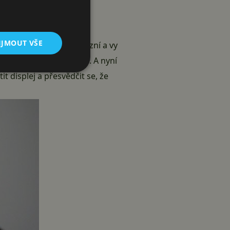
IJMOUT VŠE
va, reproduktor se rozezní a vy
omůže notifikační dioda. A nyní
 displej a přesvědčit se, že