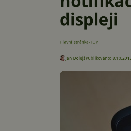
notifika
displeji
Hlavní stránka
TOP
Jan Dolejš
Publikováno:
8.10.2013