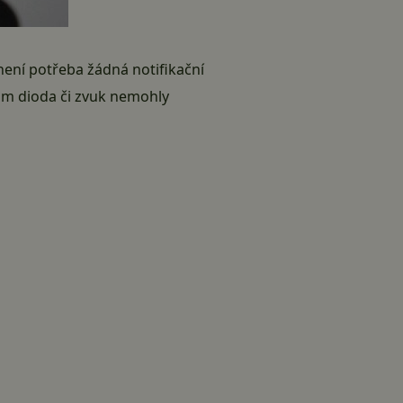
k není potřeba žádná notifikační
y vám dioda či zvuk nemohly