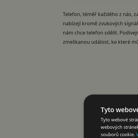
Telefon, téměř každého z nás, z
nabízejí kromě zvukových signálů
nám chce telefon sdělit. Podívej
zmeškanou událost, ke které mů
Tyto webové
Tyto webové strán
webových stránek
souborů cookie.