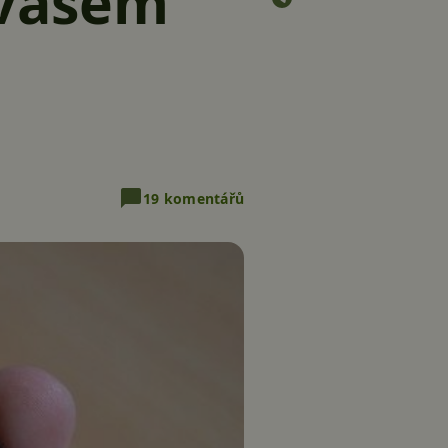
 vašem
19 komentářů