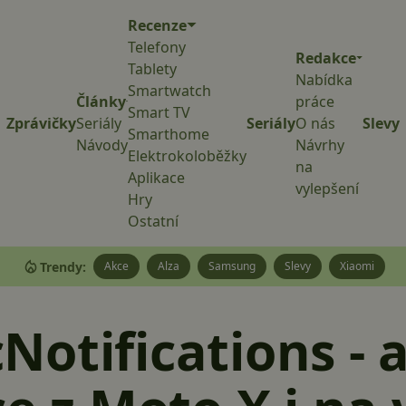
Recenze
Telefony
Redakce
Tablety
Nabídka
Smartwatch
Články
práce
Smart TV
Zprávičky
Seriály
Seriály
O nás
Slevy
Smarthome
Návody
Návrhy
Elektrokoloběžky
na
Aplikace
vylepšení
Hry
Ostatní
Trendy:
Akce
Alza
Samsung
Slevy
Xiaomi
otifications - a