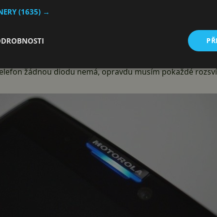
TNERY
(1635) →
ODROBNOSTI
PŘ
 skrývá? Ukázková situace – na telefon přijde textová zprá
yž ale nejste v ten moment u telefonu a přijdete později? P
telefon žádnou diodu nemá, opravdu musím pokaždé rozsvítit