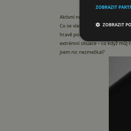
ZOBRAZIT PAR
Aktivní notifikace
ZOBRAZIT P
Co se vlastně pod tímto spojením
hravě poznáte, co se děje. Co kd
extrémní situace – co když můj 
jsem nic nezmeškal?