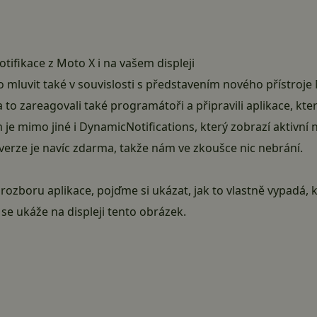
otifikace z Moto X i na vašem displeji
lo mluvit také v souvislosti s představením nového přístroje
a to zareagovali také programátoři a připravili aplikace, kt
m je mimo jiné i DynamicNotifications, který zobrazí aktivn
í verze je navíc zdarma, takže nám ve zkoušce nic nebrání.
rozboru aplikace, pojďme si ukázat, jak to vlastně vypadá, k
 se ukáže na displeji tento obrázek.