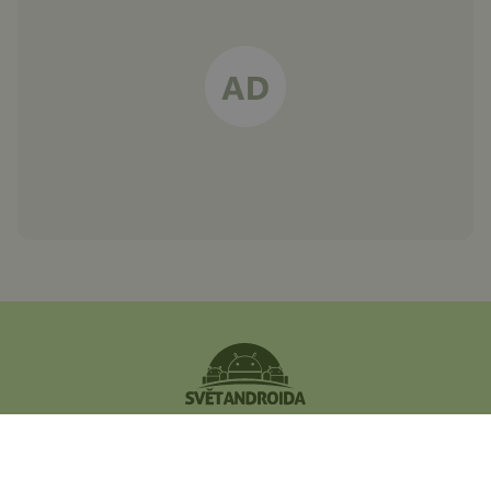
Největší český magazín
zaměřený na operační
systém Android.
Zapojte se do naší komunity