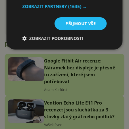
ZOBRAZIT PARTNERY
(1635) →
PŘIJMOUT VŠE
ZOBRAZIT PODROBNOSTI
Recenze
Google Fitbit Air recenze:
Náramek bez displeje je přesně
to zařízení, které jsem
potřeboval
Adam Kurfürst
Vention Echo Lite E11 Pro
recenze: jsou sluchátka za 3
stovky zlatý grál nebo podfuk?
Vašek Švec