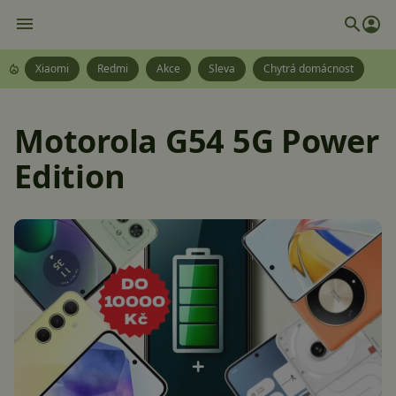
Xiaomi
Redmi
Akce
Sleva
Chytrá domácnost
Motorola G54 5G Power
Edition