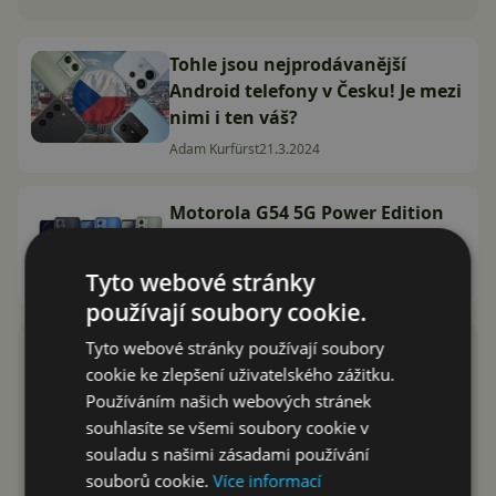
Tohle jsou nejprodávanější
Android telefony v Česku! Je mezi
nimi i ten váš?
Adam Kurfürst
21.3.2024
Motorola G54 5G Power Edition
bude ještě lepší! Co se změní?
Jozef Cmar
20.1.2024
Tyto webové stránky
používají soubory cookie.
Tyto webové stránky používají soubory
cookie ke zlepšení uživatelského zážitku.
Používáním našich webových stránek
souhlasíte se všemi soubory cookie v
souladu s našimi zásadami používání
souborů cookie.
Více informací