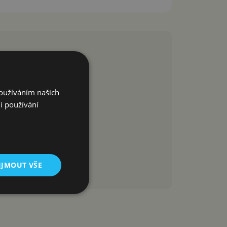
Používáním našich
i používání
IJMOUT VŠE