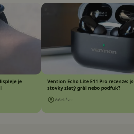
ispleje je
Vention Echo Lite E11 Pro recenze: j
l
stovky zlatý grál nebo podfuk?
Vašek Švec