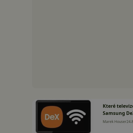
Které televi
Samsung De
Marek Houser
24.