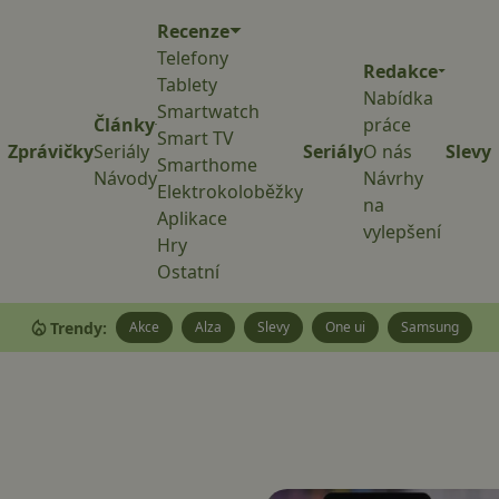
Recenze
Telefony
Redakce
Tablety
Nabídka
Smartwatch
Články
práce
Smart TV
Zprávičky
Seriály
Seriály
O nás
Slevy
Smarthome
Návody
Návrhy
Elektrokoloběžky
na
Aplikace
vylepšení
Hry
Ostatní
Trendy:
Akce
Alza
Slevy
One ui
Samsung