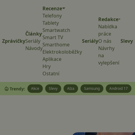
Recenze
Telefony
Redakce
Tablety
Nabídka
Smartwatch
Články
práce
Smart TV
Zprávičky
Seriály
Seriály
O nás
Slevy
Smarthome
Návody
Návrhy
Elektrokoloběžky
na
Aplikace
vylepšení
Hry
Ostatní
Trendy:
Akce
Slevy
Alza
Samsung
Android 17