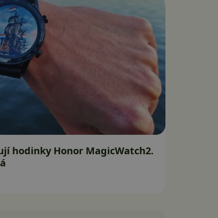
ují hodinky Honor MagicWatch2.
ná