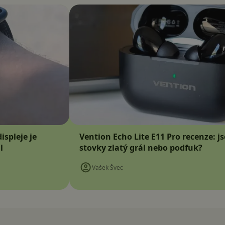
ispleje je
Vention Echo Lite E11 Pro recenze: j
l
stovky zlatý grál nebo podfuk?
Vašek Švec