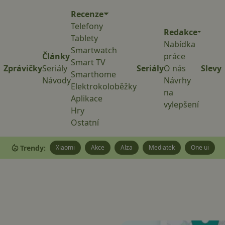
Recenze
Telefony
Redakce
Tablety
Nabídka
Smartwatch
Články
práce
Smart TV
Zprávičky
Seriály
Seriály
O nás
Slevy
Smarthome
Návody
Návrhy
Elektrokoloběžky
na
Aplikace
vylepšení
Hry
Ostatní
Trendy:
Xiaomi
Akce
Alza
Mediatek
One ui