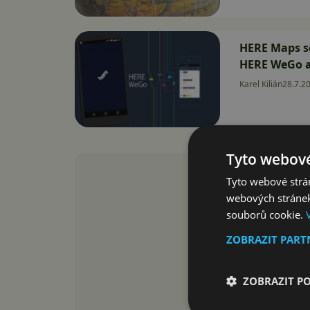
HERE Maps s
HERE WeGo a
Karel Kilián
28.7.2
Tyto webové
Tyto webové strán
webových stránek
souborů cookie.
ZOBRAZIT PAR
ZOBRAZIT P