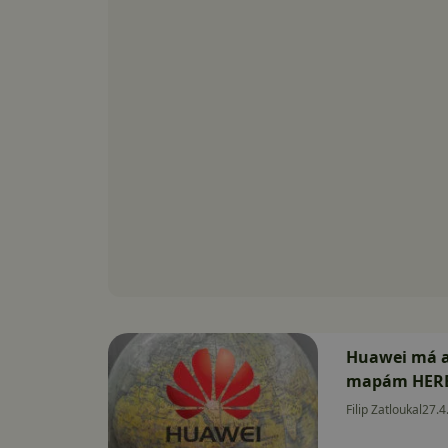
Huawei má a
mapám HER
Filip Zatloukal
27.4