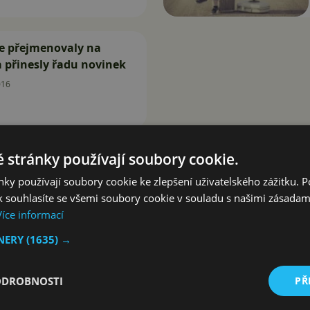
e přejmenovaly na
 přinesly řadu novinek
016
 stránky používají soubory cookie.
ky používají soubory cookie ke zlepšení uživatelského zážitku. 
 souhlasíte se všemi soubory cookie v souladu s našimi zásadam
Více informací
TNERY
(1635) →
ODROBNOSTI
PŘ