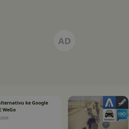
lternativu ke Google
E WeGo
.2020