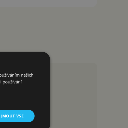
Používáním našich
i používání
IJMOUT VŠE