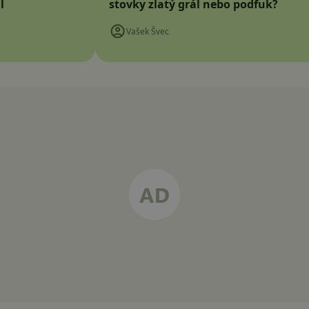
l
stovky zlatý grál nebo podfuk?
Vašek Švec