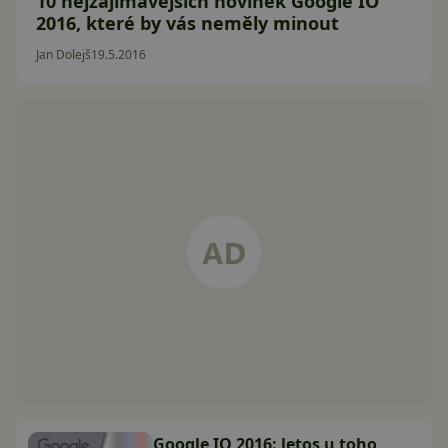
10 nejzajímavějších novinek Google IO
2016, které by vás neměly minout
Jan Dolejš
19.5.2016
Google IO 2016: letos u toho