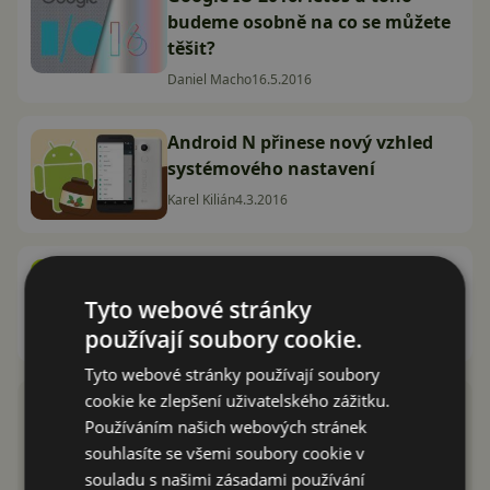
budeme osobně na co se můžete
těšit?
Daniel Macho
16.5.2016
Android N přinese nový vzhled
systémového nastavení
Karel Kilián
4.3.2016
Android N: Přijde Android o svou
ikonickou nabídku aplikací?
Tyto webové stránky
Daniel Macho
22.2.2016
používají soubory cookie.
Tyto webové stránky používají soubory
cookie ke zlepšení uživatelského zážitku.
Používáním našich webových stránek
souhlasíte se všemi soubory cookie v
souladu s našimi zásadami používání