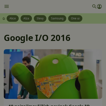
Akce
Alza
Slevy
Samsung
One ui
Google I/O 2016