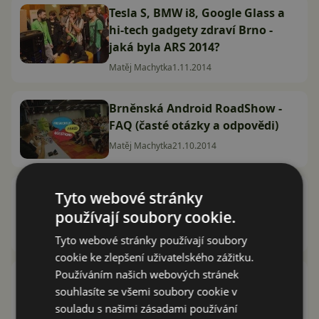
Tesla S, BMW i8, Google Glass a
hi-tech gadgety zdraví Brno -
jaká byla ARS 2014?
Matěj Machytka
1.11.2014
Brněnská Android RoadShow -
FAQ (časté otázky a odpovědi)
Matěj Machytka
21.10.2014
Auta budoucnosti už dnes BMW
Tyto webové stránky
i8, Tesla S - přijďte se projet
používají soubory cookie.
Matěj Machytka
9.10.2014
Tyto webové stránky používají soubory
cookie ke zlepšení uživatelského zážitku.
Používáním našich webových stránek
Android RoadShow 2012 České
souhlasíte se všemi soubory cookie v
Budějovice - shrnutí
souladu s našimi zásadami používání
Štěpán Víteček
15.9.2012