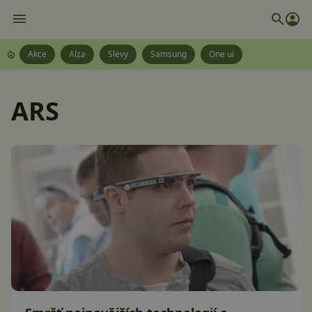
Akce
Alza
Slevy
Samsung
One ui
ARS