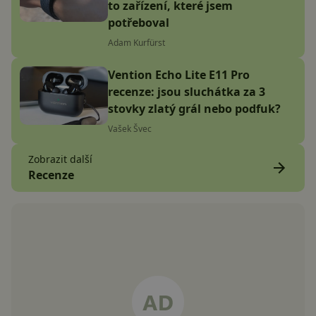
to zařízení, které jsem
potřeboval
Adam Kurfürst
Vention Echo Lite E11 Pro
recenze: jsou sluchátka za 3
stovky zlatý grál nebo podfuk?
Vašek Švec
Zobrazit další
Recenze