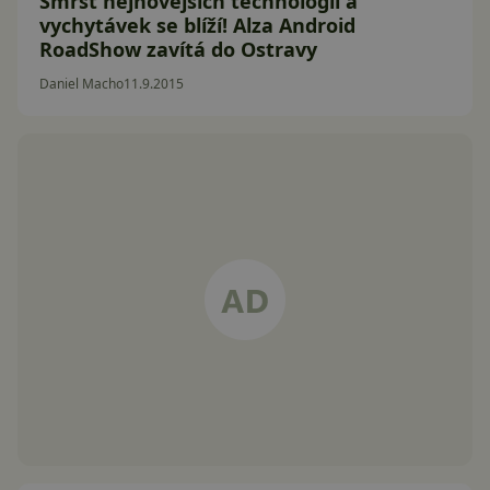
Smršť nejnovějších technologií a
vychytávek se blíží! Alza Android
RoadShow zavítá do Ostravy
Daniel Macho
11.9.2015