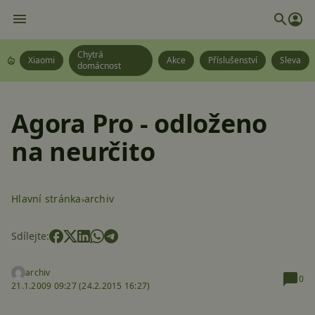
Chytrá
Xiaomi
Akce
Příslušenství
Sleva
domácnost
Agora Pro - odloženo
na neurčito
Hlavní stránka
archiv
Sdílejte:
archiv
0
21.1.2009 09:27 (
24.2.2015 16:27)