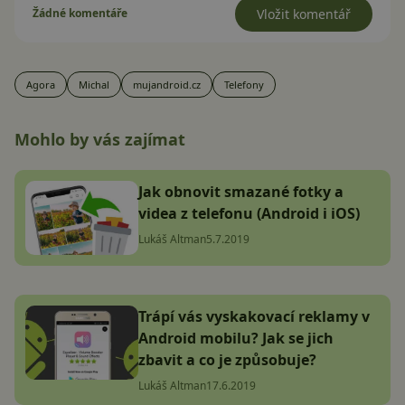
Žádné komentáře
Vložit komentář
Agora
Michal
mujandroid.cz
Telefony
Mohlo by vás zajímat
Jak obnovit smazané fotky a
videa z telefonu (Android i iOS)
Lukáš Altman
5.7.2019
Trápí vás vyskakovací reklamy v
Android mobilu? Jak se jich
zbavit a co je způsobuje?
Lukáš Altman
17.6.2019