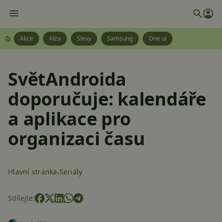
Akce
Alza
Slevy
Samsung
One ui
SvětAndroida
doporučuje: kalendáře
a aplikace pro
organizaci času
Hlavní stránka
Seriály
Sdílejte: