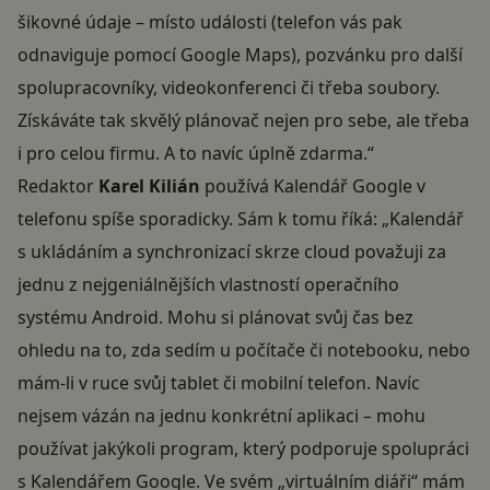
šikovné údaje – místo události (telefon vás pak
odnaviguje pomocí Google Maps), pozvánku pro další
spolupracovníky, videokonferenci či třeba soubory.
Získáváte tak skvělý plánovač nejen pro sebe, ale třeba
i pro celou firmu. A to navíc úplně zdarma.“
Redaktor
Karel Kilián
používá Kalendář Google v
telefonu spíše sporadicky. Sám k tomu říká: „Kalendář
s ukládáním a synchronizací skrze cloud považuji za
jednu z nejgeniálnějších vlastností operačního
systému Android. Mohu si plánovat svůj čas bez
ohledu na to, zda sedím u počítače či notebooku, nebo
mám-li v ruce svůj tablet či mobilní telefon. Navíc
nejsem vázán na jednu konkrétní aplikaci – mohu
používat jakýkoli program, který podporuje spolupráci
s Kalendářem Google. Ve svém „virtuálním diáři“ mám