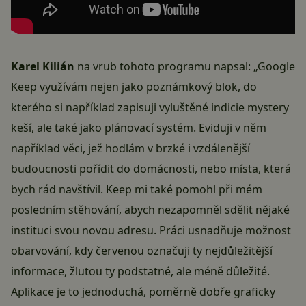
Karel Kilián
na vrub tohoto programu napsal: „Google
Keep využívám nejen jako poznámkový blok, do
kterého si například zapisuji vyluštěné indicie mystery
keší, ale také jako plánovací systém. Eviduji v něm
například věci, jež hodlám v brzké i vzdálenější
budoucnosti pořídit do domácnosti, nebo místa, která
bych rád navštívil. Keep mi také pomohl při mém
posledním stěhování, abych nezapomněl sdělit nějaké
instituci svou novou adresu. Práci usnadňuje možnost
obarvování, kdy červenou označuji ty nejdůležitější
informace, žlutou ty podstatné, ale méně důležité.
Aplikace je to jednoduchá, poměrně dobře graficky