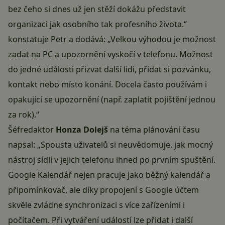
bez čeho si dnes už jen stěží dokážu představit
organizaci jak osobního tak profesního života.“
konstatuje Petr a dodává: „Velkou výhodou je možnost
zadat na PC a upozornění vyskočí v telefonu. Možnost
do jedné události přizvat další lidi, přidat si pozvánku,
kontakt nebo místo konání. Docela často používám i
opakující se upozornění (např. zaplatit pojištění jednou
za rok).“
Šéfredaktor
Honza Dolejš
na téma plánování času
napsal: „Spousta uživatelů si neuvědomuje, jak mocný
nástroj sídlí v jejich telefonu ihned po prvním spuštění.
Google Kalendář nejen pracuje jako běžný kalendář a
připomínkovač, ale díky propojení s Google účtem
skvěle zvládne synchronizaci s více zařízeními i
počítačem. Při vytváření událostí lze přidat i další