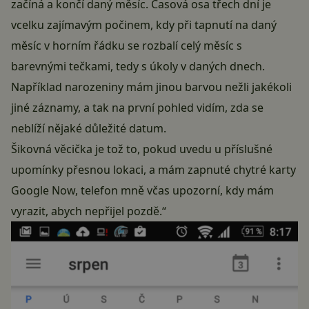
začíná a končí daný měsíc. Časová osa třech dní je
vcelku zajímavým počinem, kdy při tapnutí na daný
měsíc v horním řádku se rozbalí celý měsíc s
barevnými tečkami, tedy s úkoly v daných dnech.
Například narozeniny mám jinou barvou nežli jakékoli
jiné záznamy, a tak na první pohled vidím, zda se
neblíží nějaké důležité datum.
Šikovná věcička je tož to, pokud uvedu u příslušné
upomínky přesnou lokaci, a mám zapnuté chytré karty
Google Now, telefon mně včas upozorní, kdy mám
vyrazit, abych nepřijel pozdě.“