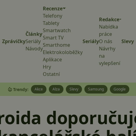
Recenze
Telefony
Redakce
Tablety
Nabídka
Smartwatch
Články
práce
Smart TV
Zprávičky
Seriály
Seriály
O nás
Slevy
Smarthome
Návody
Návrhy
Elektrokoloběžky
na
Aplikace
vylepšení
Hry
Ostatní
Trendy:
Akce
Alza
Slevy
Samsung
Google
oida doporučuj