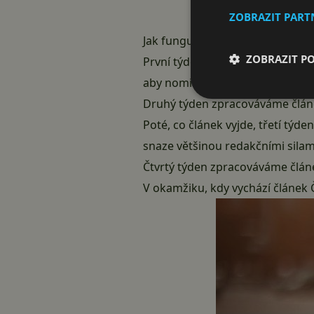
ZOBRAZIT PAR
Jak funguje cyklus SvětAndroid
ZOBRAZIT P
První týden vyhlašujeme v redak
aby nominovali své oblíbené pr
Druhý týden zpracováváme článe
Poté, co článek vyjde, třetí týd
snaze většinou redakčními sila
Čtvrtý týden zpracováváme článe
V okamžiku, kdy vychází článek 