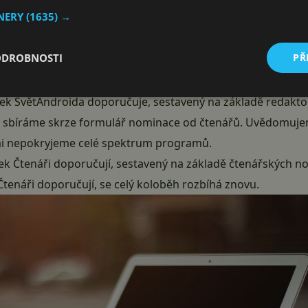
TNERY
(1635) →
a doporučuje/Čtenáři doporučují?
ODROBNOSTI
PŘ
ci téma následujícího kola cyklu SvětAndroida doporučuje. 
ogramy.
k SvětAndroida doporučuje, sestavený na základě redakto
en sbíráme skrze formulář nominace od čtenářů. Uvědomujeme 
mi nepokryjeme celé spektrum programů.
k Čtenáři doporučují, sestavený na základě čtenářských no
Čtenáři doporučují, se celý koloběh rozbíhá znovu.