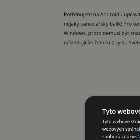
Potřebujete na Androidu upravit
nějaký kancelářský balík! Pro t
Windows, proto nemusí být snad
následujícím článku z cyklu Svě
Tyto webové
Tyto webové strán
webových stránek
souborů cookie.