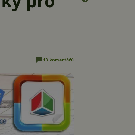
íky pro
13 komentářů