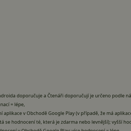
ndroida doporučuje a Čtenáři doporučují je určeno podle nás
nací = lépe,
 aplikace v Obchodě Google Play (v případě, že má aplikac
á se hodnocení té, která je zdarma nebo levnější); vyšší ho
dnocení v Obchodě Google Play; více hodnocení = lépe,