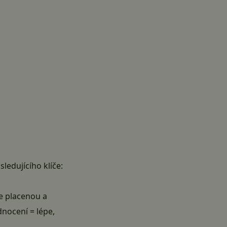
ledujícího klíče:
e placenou a
dnocení = lépe,