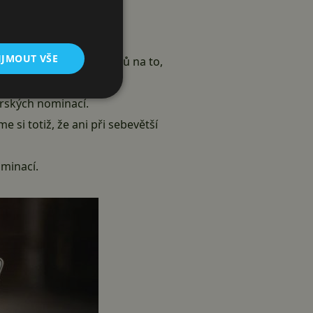
IJMOUT VŠE
Redaktoři mají sedm dnů na to,
rských nominací.
si totiž, že ani při sebevětší
minací.