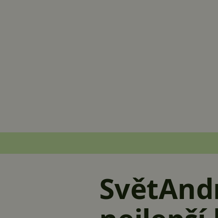
SvětAndr