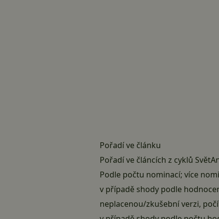
Pořadí ve článku
Pořadí ve článcích z cyklů SvětA
Podle počtu nominací; více nomi
v případě shody podle hodnocení
neplacenou/zkušební verzi, počít
v případě shody podle počtu ho