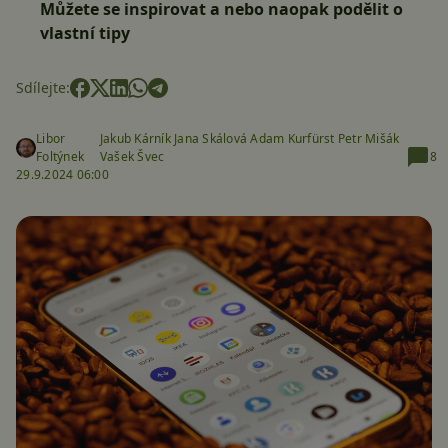
Můžete se inspirovat a nebo naopak podělit o
vlastní tipy
Sdílejte:
Libor
Jakub Kárník Jana Skálová Adam Kurfürst Petr Mišák
Foltýnek
Vašek Švec
8
29.9.2024 06:00