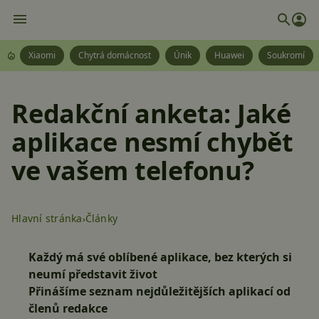
Xiaomi
Chytrá domácnost
Únik
Huawei
Soukromí
Redakční anketa: Jaké
aplikace nesmí chybět
ve vašem telefonu?
Hlavní stránka
Články
Každý má své oblíbené aplikace, bez kterých si
neumí představit život
Přinášíme seznam nejdůležitějších aplikací od
členů redakce