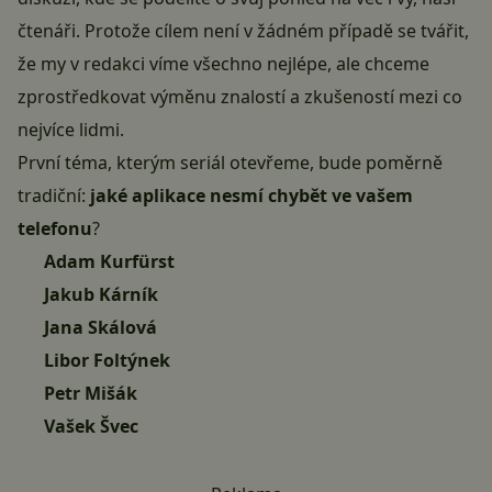
čtenáři. Protože cílem není v žádném případě se tvářit,
že my v redakci víme všechno nejlépe, ale chceme
zprostředkovat výměnu znalostí a zkušeností mezi co
nejvíce lidmi.
První téma, kterým seriál otevřeme, bude poměrně
tradiční:
jaké aplikace nesmí chybět ve vašem
telefonu
?
Adam Kurfürst
Jakub Kárník
Jana Skálová
Libor Foltýnek
Petr Mišák
Vašek Švec