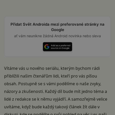
Přidat Svět Androida mezi preferované stránky na
Google
ať vám neunikne žádná Android novinka nebo sleva
Vítáme vás u nového seriálu, kterým bychom rádi
přiblížili našim čtenářům lidi, kteří pro vás píšou
obsah. Postupně se s vámi podělíme o naše zvyky,
názory a zkušenosti. Každý díl bude mít jedno téma a
lidé z redakce se k němu vyjádří. A samozřejmě velice
uvítáme, když bude každý takový článek žít dále v
diskuzi, kde se podělíte o svůj pohled na věc i vy, naši