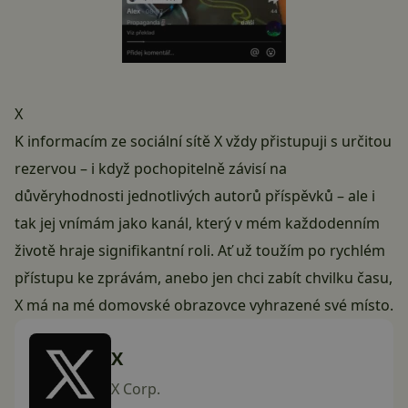
X
K informacím ze sociální sítě
X
vždy přistupuji s určitou
rezervou – i když pochopitelně závisí na
důvěryhodnosti jednotlivých autorů příspěvků – ale i
tak jej vnímám jako kanál, který v mém každodenním
životě hraje signifikantní roli. Ať už toužím po rychlém
přístupu ke zprávám, anebo jen chci zabít chvilku času,
X má na mé domovské obrazovce vyhrazené své místo.
X
X Corp.