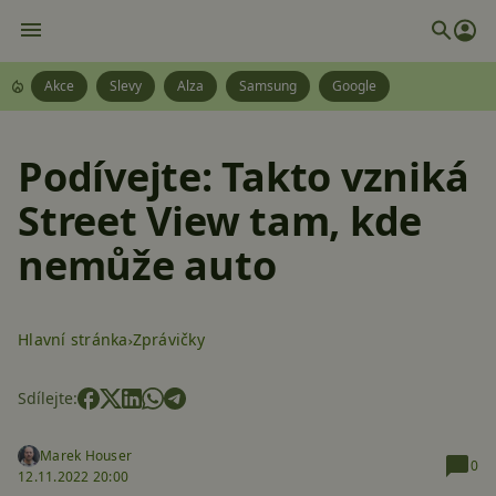
Akce
Slevy
Alza
Samsung
Google
Podívejte: Takto vzniká
Street View tam, kde
nemůže auto
Hlavní stránka
Zprávičky
Sdílejte:
Marek Houser
0
12.11.2022 20:00