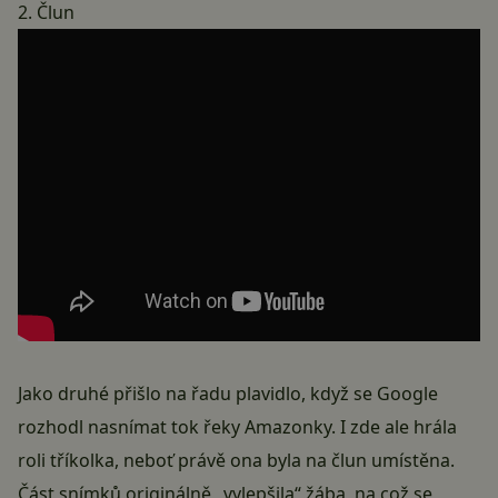
2. Člun
Jako druhé přišlo na řadu plavidlo, když se Google
rozhodl nasnímat tok řeky Amazonky. I zde ale hrála
roli tříkolka, neboť právě ona byla na člun umístěna.
Část snímků originálně „vylepšila“ žába, na což se