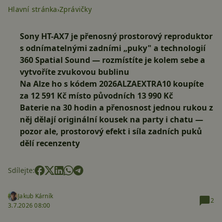
Hlavní stránka
Zprávičky
Sony HT-AX7 je přenosný prostorový reproduktor
s
odnímatelnými zadními „puky"
a technologií
360 Spatial Sound — rozmístíte je kolem sebe a
vytvoříte zvukovou bublinu
Na Alze ho s kódem 2026ALZAEXTRA10 koupíte
za 12 591 Kč místo původních 13 990 Kč
Baterie na
30 hodin
a přenosnost jednou rukou z
něj dělají originální kousek na party i chatu —
pozor ale, prostorový efekt i síla zadních puků
dělí recenzenty
Sdílejte:
Jakub Kárník
2
3.7.2026 08:00