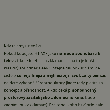
Kdy to smysl nedává
Pokud kupujete HT-AX7 jako
náhradu soundbaru k
televizi
, koledujete si o zklamání — na to je lepší
klasický soundbar s eARC. Stejně tak pokud vám jde
čistě o
co nejsilnější a nejhlasitější zvuk za ty peníze
,
najdete výkonnější reproduktory jinde; tady platíte za
koncept a přenosnost. A kdo čeká
plnohodnotný
prostorový zážitek jako z domácího kina
, bude
zadními puky zklamaný. Pro toho, koho baví originální