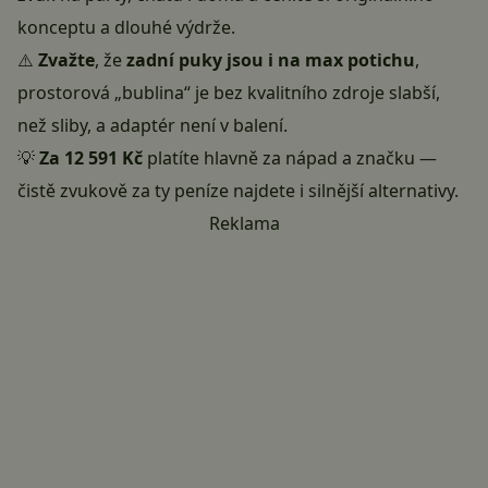
konceptu a dlouhé výdrže.
⚠️
Zvažte
, že
zadní puky jsou i na max potichu
,
prostorová „bublina“ je bez kvalitního zdroje slabší,
než sliby, a adaptér není v balení.
💡
Za 12 591 Kč
platíte hlavně za nápad a značku —
čistě zvukově za ty peníze najdete i silnější alternativy.
Reklama