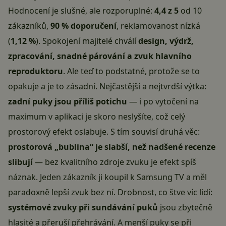
Hodnocení je slušné, ale rozporuplné:
4,4 z 5
od 10
zákazníků,
90 % doporučení
, reklamovanost nízká
(
1,12 %
). Spokojení majitelé chválí
design, výdrž,
zpracování, snadné párování a zvuk hlavního
reproduktoru
. Ale teď to podstatné, protože se to
opakuje a je to zásadní. Nejčastější a nejtvrdší výtka:
zadní puky jsou příliš potichu
— i po vytočení na
maximum v aplikaci je skoro neslyšíte, což celý
prostorový efekt oslabuje. S tím souvisí druhá věc:
prostorová „bublina“ je slabší, než nadšené recenze
slibují
— bez kvalitního zdroje zvuku je efekt spíš
náznak. Jeden zákazník ji koupil k Samsung TV a měl
paradoxně lepší zvuk bez ní. Drobnost, co štve víc lidí:
systémové zvuky při sundávání puků
jsou zbytečně
hlasité a přeruší přehrávání. A menší puky se při