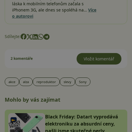
láska k mobilním telefonům začala s
iPhonem 3G, ale dnes se spoléhá na…
Více
o autorovi
Sdílejte:
2 komentáře
Vložit komentář
akce
alza
reproduktor
slevy
Sony
Mohlo by vás zajímat
Black Friday: Datart vyprodává
elektroniku za absurdní ceny,
našli jsme skutečné perly