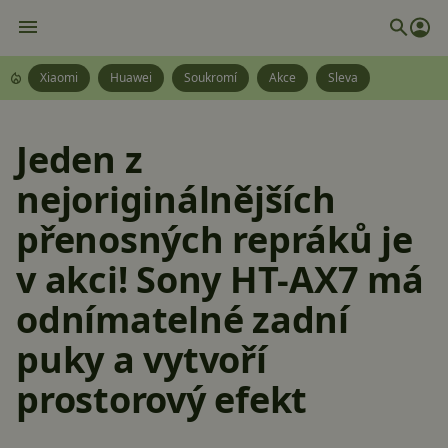
Xiaomi
Huawei
Soukromí
Akce
Sleva
Jeden z
nejoriginálnějších
přenosných repráků je
v akci! Sony HT-AX7 má
odnímatelné zadní
puky a vytvoří
prostorový efekt