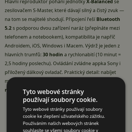
Hlavní reproduktor pohání jednotky
X-Balanced
se
zesilovačem S-Master, které dávají silný a čistý zvuk —
na tom se majitelé shodují. Připojení řeší
Bluetooth
5.2
s podporou dvou zařízení naráz (přepínáte mezi
telefonem a notebookem), kompatibilita je napříč
Androidem, iOS, Windows i Macem. Výdrž je jeden z
hlavních trumfů:
30 hodin
a rychlonabití (10 minut =
2,5 hodiny poslechu). Ovládání zvládne appka Sony i
přiložený dálkový ovladač. Praktický detail: nabíjet
musíte přes
USB-C PD adaptér 15–45 W, který ale
není součástí balení
— počítejte s tím.
Tyto webové stránky
používají soubory cookie.
Tyto webové stránky používají soubory
KOUPIT ZA 12 591 KČ
cookie ke zlepšení uživatelského zážitku.
Používáním našich webových stránek
souhlasíte se všemi soubory cookie v