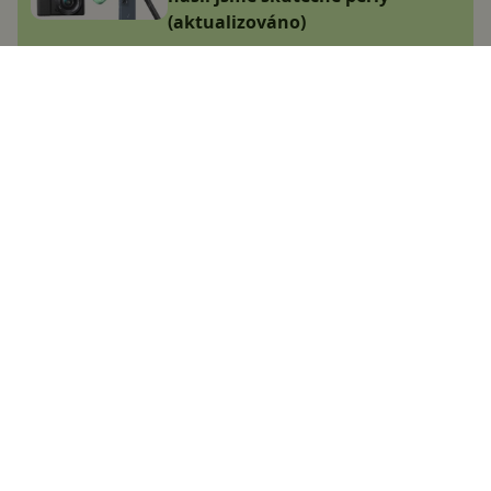
(aktualizováno)
Jakub Kárník
6.11.2024
Navštívili jsme Lidl Outlet.
Připadáte si jako v jiném světě,
ceny jsou brutálně nízké
Jana Skálová
9.1.2025
CZC se snad zbláznilo: Vyprodává
sklady za naprosto nesmyslné
ceny, vybrali jsme TOP nabídky
(aktualizováno 12.9.2024)
Jakub Kárník
31.7.2024