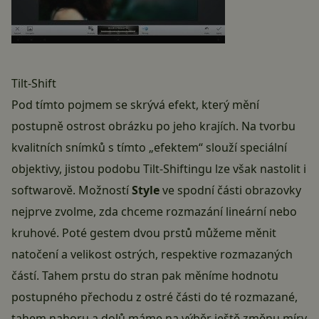
Tilt-Shift
Pod tímto pojmem se skrývá efekt, který mění
postupně ostrost obrázku po jeho krajích. Na tvorbu
kvalitních snímků s tímto „efektem“ slouží speciální
objektivy, jistou podobu Tilt-Shiftingu lze však nastolit i
softwarově. Možností
Style
ve spodní části obrazovky
nejprve zvolme, zda chceme rozmazání lineární nebo
kruhové. Poté gestem dvou prstů můžeme měnit
natočení a velikost ostrých, respektive rozmazaných
částí. Tahem prstu do stran pak měníme hodnotu
postupného přechodu z ostré části do té rozmazané,
tahem nahoru a dolů máme na výběr ještě změnu míry