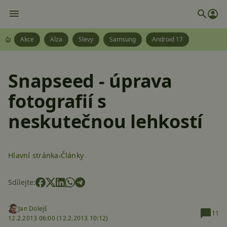
Akce
Alza
Slevy
Samsung
Android 17
Snapseed - úprava
fotografií s
neskutečnou lehkostí
Hlavní stránka
Články
Sdílejte:
Jan Dolejš
11
12.2.2013 06:00 (
12.2.2013 10:12)