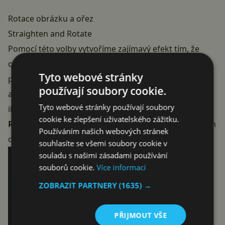
Rotace obrázku a ořez
Straighten and Rotate
Pomocí této volby vytvoříme zajímavý efekt tím, že
obrázek mírně pootočíme a ořežeme. A jak tento trik
Tyto webové stránky
použít? Jednoduše posunem prstu do stran či nahoru
používají soubory cookie.
a dolů. Obrázek se poté sám začne pomalu otáček a
Tyto webové stránky používají soubory
ihned vidíme, jaká část bude ořezána. Pomocí voleb
cookie ke zlepšení uživatelského zážitku.
Rotate Left
a
Rotate Right
můžeme ještě otočit celým
Používáním našich webových stránek
obrázkem o 90°.
souhlasíte se všemi soubory cookie v
souladu s našimi zásadami používání
souborů cookie.
Více informací
ZOBRAZIT PARTNERY
(1635) →
PŘIJMOUT VŠE