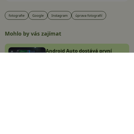
fotografie
Google
Instagram
úprava fotografií
Mohlo by vás zajímat
Android Auto dostává první
letošní aktualizaci. Co je nového?
Adam Kurfürst
10.1.2025
Google Quick Share přináší pro
všechny skvělou funkci, kterou
už Samsung umí dávno
Libor Foltýnek
8.1.2025