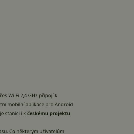
es Wi-Fi 2,4 GHz připojí k
stní mobilní aplikace pro Android
e stanici i k
českému projektu
í jasu. Co některým uživatelům