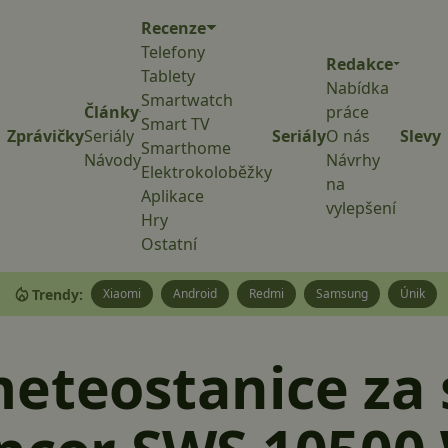
Recenze
Telefony
Redakce
Tablety
Nabídka
Smartwatch
Články
práce
Smart TV
Zprávičky
Seriály
Seriály
O nás
Slevy
Smarthome
Návody
Návrhy
Elektrokoloběžky
na
Aplikace
vylepšení
Hry
Ostatní
Trendy:
Xiaomi
Android
Redmi
Samsung
Únik
eteostanice za