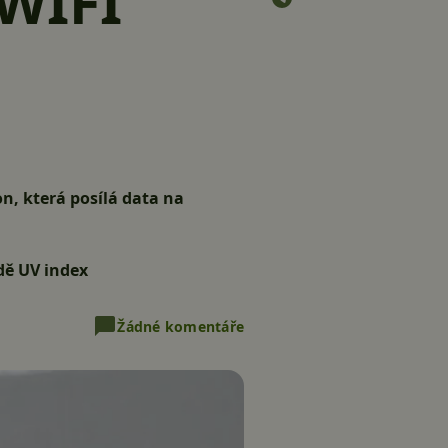
 WIFI
n, která posílá data na
adě UV index
Žádné komentáře