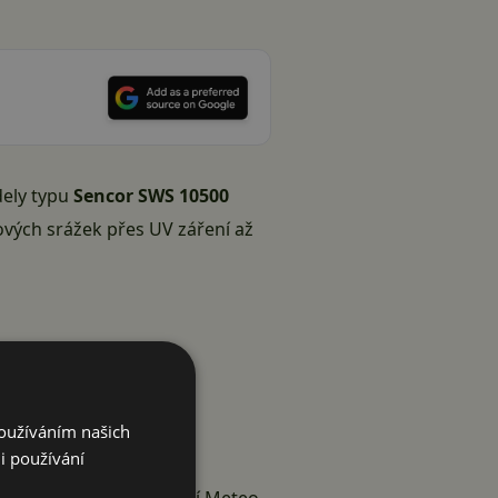
dely typu
Sencor SWS 10500
ových srážek přes UV záření až
Používáním našich
i používání
ě nebo na balkoně.