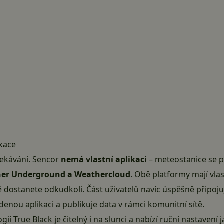
ikace
čekávání. Sencor
nemá vlastní aplikaci
– meteostanice se př
er Underground a Weathercloud
. Obě platformy mají vla
 dostanete odkudkoli. Část uživatelů navíc úspěšně připojuj
edenou aplikaci a publikuje data v rámci komunitní sítě.
gií True Black je čitelný i na slunci a nabízí ruční nastaven