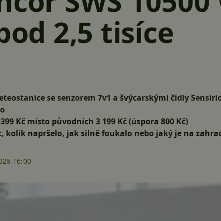
ncor SWS 10500
pod 2,5 tisíce
teostanice se senzorem 7v1 a švýcarskými čidly Sensirio
eo
 399 Kč
místo původních 3 199 Kč (úspora 800 Kč)
dět, kolik napršelo, jak silně foukalo nebo jaký je na zahr
026 16:00