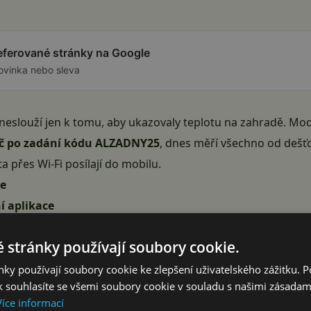
referované stránky na Google
ovinka nebo sleva
eslouží jen k tomu, aby ukazovaly teplotu na zahradě. Mo
9 Kč po zadání kódu ALZADNY25
, dnes měří všechno od dešť
ta přes Wi-Fi posílají do mobilu.
ne
í aplikace
sl
 stránky používají soubory cookie.
ky používají soubory cookie ke zlepšení uživatelského zážitku. 
 souhlasíte se všemi soubory cookie v souladu s našimi zásadam
esně vědět, co se děje s počasím u vás na zahradě, na chat
Více informací