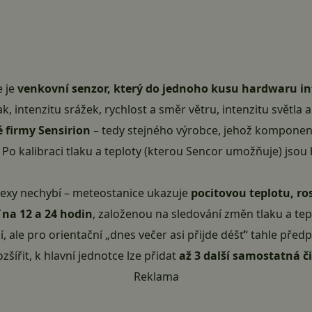
e je
venkovní senzor, který do jednoho kusu hardwaru i
ak, intenzitu srážek, rychlost a směr větru, intenzitu světla a
é firmy Sensirion
– tedy stejného výrobce, jehož komponent
 Po kalibraci tlaku a teploty (kterou Sencor umožňuje) jsou
exy nechybí – meteostanice ukazuje
pocitovou teplotu, ro
na 12 a 24 hodin
, založenou na sledování změn tlaku a tep
 ale pro orientační „dnes večer asi přijde déšť“ tahle před
šířit, k hlavní jednotce lze přidat
až 3 další samostatná č
Reklama