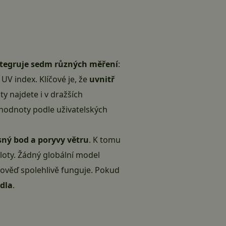
ntegruje sedm různých měření
:
 UV index. Klíčové je, že
uvnitř
y najdete i v dražších
 hodnoty podle uživatelských
sný bod a poryvy větru
. K tomu
loty. Žádný globální model
pověď spolehlivě funguje. Pokud
idla
.