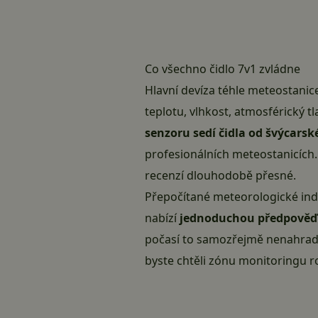
Co všechno čidlo 7v1 zvládne
Hlavní devíza téhle meteostanic
teplotu, vlhkost, atmosférický tl
senzoru sedí čidla od švýcarsk
profesionálních meteostanicích.
recenzí dlouhodobě přesné.
Přepočítané meteorologické ind
nabízí
jednoduchou předpověď 
počasí to samozřejmě nenahradí,
byste chtěli zónu monitoringu roz