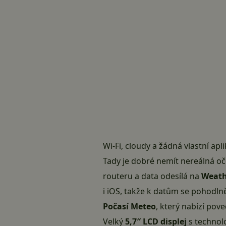
Wi-Fi, cloudy a žádná vlastní apl
Tady je dobré nemít nereálná o
routeru a data odesílá na
Weath
i iOS, takže k datům se pohodlně
Počasí Meteo
, který nabízí pov
Velký
5,7″ LCD displej
s technolo