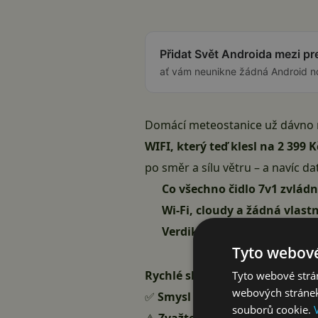
Přidat Svět Androida mezi p
ať vám neunikne žádná Android n
Domácí meteostanice už dávno n
WIFI, který teď klesl na 2 39
po směr a sílu větru – a navíc da
Co všechno čidlo 7v1 zvlád
Wi-Fi, cloudy a žádná vlastn
Verdikt: pro koho dává smy
Tyto webové
Rychlé shrnutí:
Tyto webové strán
webových stránek
✅
Smysl dává
, pokud chcete př
souborů cookie.