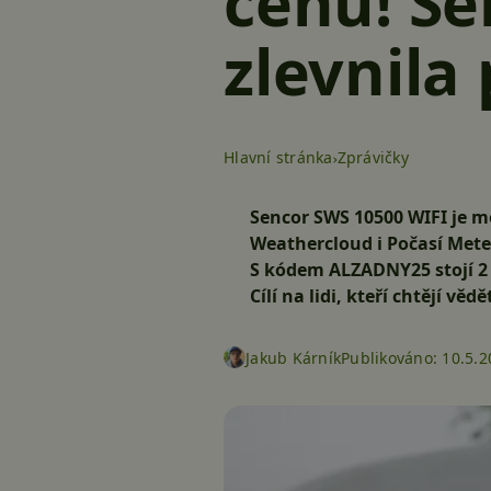
cenu! Se
zlevnila 
Hlavní stránka
Zprávičky
Sencor SWS 10500 WIFI je me
Weathercloud i Počasí Met
S kódem
ALZADNY25
stojí
2
Cílí na lidi, kteří chtějí vě
Jakub Kárník
Publikováno:
10.5.2