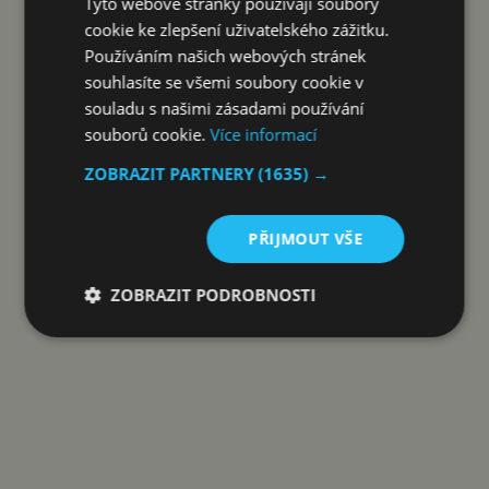
Tyto webové stránky používají soubory
KOUPIT ZA 13 990 KČ
cookie ke zlepšení uživatelského zážitku.
Používáním našich webových stránek
souhlasíte se všemi soubory cookie v
souladu s našimi zásadami používání
souborů cookie.
Více informací
Reklama
ZOBRAZIT PARTNERY
(1635) →
PŘIJMOUT VŠE
ZOBRAZIT PODROBNOSTI