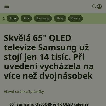
Akce
Alza
Samsung
Slevy
Xiaomi
Skvělá 65" QLED
televize Samsung už
stojí jen 14 tisíc. Při
uvedení vycházela na
více než dvojnásobek
Hlavní stránka
Zprávičky
65" Samsung QE65Q8F je 4K QLED televize