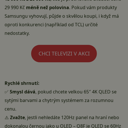
29 990 Kč
méně než polovina
. Pokud vám produkty
Samsungu vyhovují, půjde o skvělou koupi, i když má
oproti konkurenci (například od TCL) určité
nedostatky.
CHCI TELEVIZI V AKCI
Rychlé shrnutí:
✅
Smysl dává
, pokud chcete velkou 65″ 4K QLED se
sytými barvami a chytrým systémem za rozumnou
cenu.
⚠️
Zvažte
, jestli nehledáte 120Hz panel na hraní nebo
dokonalou černou jako u OLED – Q8F je QLED se 60Hz