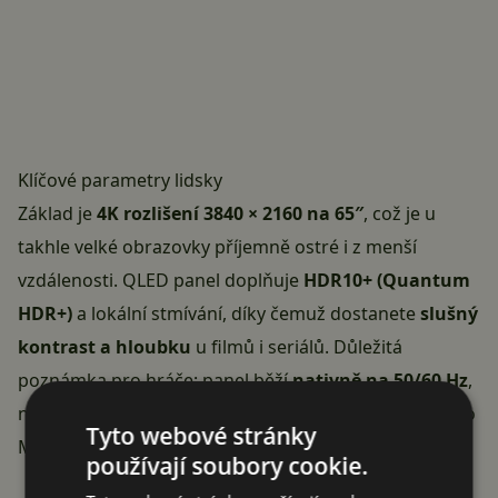
Klíčové parametry lidsky
Základ je
4K rozlišení 3840 × 2160 na 65″
, což je u
takhle velké obrazovky příjemně ostré i z menší
vzdálenosti. QLED panel doplňuje
HDR10+ (Quantum
HDR+)
a lokální stmívání, díky čemuž dostanete
slušný
kontrast a hloubku
u filmů i seriálů. Důležitá
poznámka pro hráče: panel běží
nativně na 50/60 Hz
,
nejde tedy o 120Hz herní televizi, byť herní funkce jako
Tyto webové stránky
Motion Xcelerator nebo AI herní režim tu jsou.
používají soubory cookie.