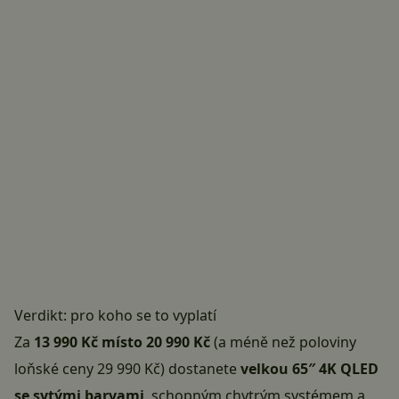
Verdikt: pro koho se to vyplatí
Za
13 990 Kč místo 20 990 Kč
(a méně než poloviny
loňské ceny 29 990 Kč) dostanete
velkou 65″ 4K QLED
se sytými barvami
, schopným chytrým systémem a