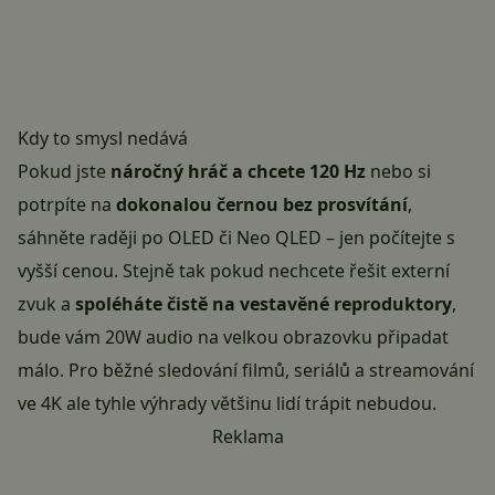
Kdy to smysl nedává
Pokud jste
náročný hráč a chcete 120 Hz
nebo si
potrpíte na
dokonalou černou bez prosvítání
,
sáhněte raději po OLED či Neo QLED – jen počítejte s
vyšší cenou. Stejně tak pokud nechcete řešit externí
zvuk a
spoléháte čistě na vestavěné reproduktory
,
bude vám 20W audio na velkou obrazovku připadat
málo. Pro běžné sledování filmů, seriálů a streamování
ve 4K ale tyhle výhrady většinu lidí trápit nebudou.
Reklama