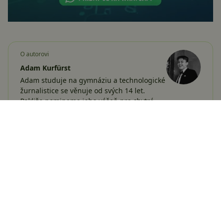
O autorovi
Adam Kurfürst
Adam studuje na gymnáziu a technologické
žurnalistice se věnuje od svých 14 let.
Pakliže pomineme jeho vášeň pro chytré
telefony, tablety a příslušenství, rád se…
Více o autorovi
Sdílejte:
Žádné komentáře
Vložit komentář