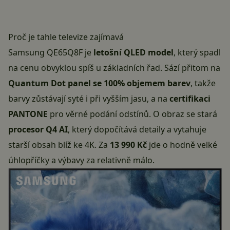
Proč je tahle televize zajímavá
Samsung QE65Q8F
je
letošní QLED model
, který spadl
na cenu obvyklou spíš u základních řad. Sází přitom na
Quantum Dot panel se 100% objemem barev
, takže
barvy zůstávají syté i při vyšším jasu, a na
certifikaci
PANTONE
pro věrné podání odstínů. O obraz se stará
procesor Q4 AI
, který dopočítává detaily a vytahuje
starší obsah blíž ke 4K. Za
13 990 Kč
jde o hodně velké
úhlopříčky a výbavy za relativně málo.