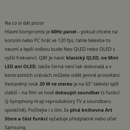
Na co si dát pozor
Hlavní kompromis je
60Hz panel
– pokud chcete na
konzoli nebo PC hrát ve 120 fps, tahle televize to
neumí a lepší volbou bude Neo QLED nebo OLED s
vyšší frekvencí. Q8F je navíc
klasický QLED, ne Mini
LED ani OLED
, takže černá není tak dokonalá a v
kontrastních scénách můžete vidět jemné prosvítání.
Vestavěný zvuk
20 W ve stereu
je na 65″ televizi spíš
slabší – na film se hodí
dokoupit soundbar
(s funkcí
Q-Symphony hrají reproduktory TV a soundbaru
společně). Počítejte i s tím, že
plná knihovna Art
Store a část funkcí
vyžaduje předplatné nebo účet
Samsung.