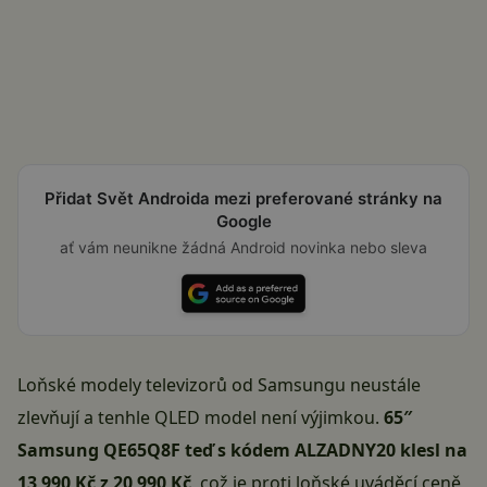
Přidat Svět Androida mezi preferované stránky na
Google
ať vám neunikne žádná Android novinka nebo sleva
Loňské modely televizorů od Samsungu neustále
zlevňují a tenhle QLED model není výjimkou.
65″
Samsung QE65Q8F teď s kódem ALZADNY20 klesl na
13 990 Kč z 20 990 Kč
, což je proti loňské uváděcí ceně