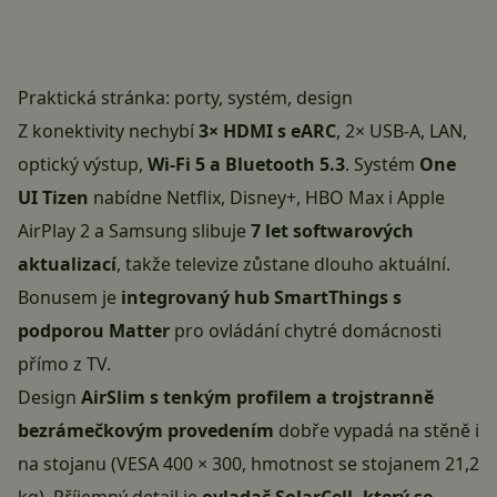
Praktická stránka: porty, systém, design
Z konektivity nechybí
3× HDMI s eARC
, 2× USB-A, LAN,
optický výstup,
Wi-Fi 5 a Bluetooth 5.3
. Systém
One
UI Tizen
nabídne Netflix, Disney+, HBO Max i Apple
AirPlay 2 a Samsung slibuje
7 let softwarových
aktualizací
, takže televize zůstane dlouho aktuální.
Bonusem je
integrovaný hub SmartThings s
podporou Matter
pro ovládání chytré domácnosti
přímo z TV.
Design
AirSlim s tenkým profilem a trojstranně
bezrámečkovým provedením
dobře vypadá na stěně i
na stojanu (VESA 400 × 300, hmotnost se stojanem 21,2