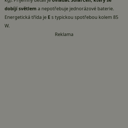
kg). Příjemný detail je
ovladač SolarCell, který se
dobíjí světlem
a nepotřebuje jednorázové baterie.
Energetická třída je
E
s typickou spotřebou kolem 85
W.
Reklama