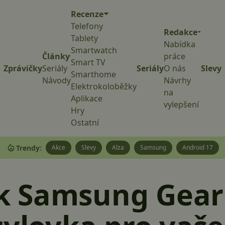
Recenze
Telefony
Redakce
Tablety
Nabídka
Smartwatch
Články
práce
Smart TV
Zprávičky
Seriály
Seriály
O nás
Slevy
Smarthome
Návody
Návrhy
Elektrokoloběžky
na
Aplikace
vylepšení
Hry
Ostatní
Trendy:
Akce
Slevy
Alza
Samsung
Android 17
 Samsung Gear F