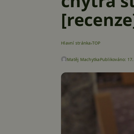
chytrá s
[recenze
Hlavní stránka
TOP
Matěj Machytka
Publikováno:
17.