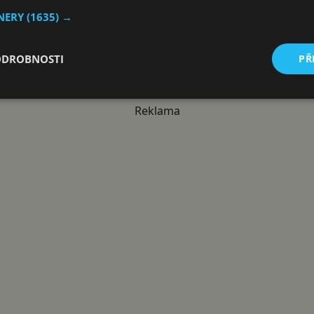
TNERY
(1635) →
ODROBNOSTI
PŘ
Reklama