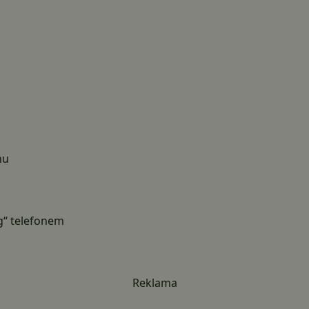
nu
g“ telefonem
Reklama