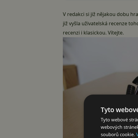
V redakci si již nějakou dobu 
již vyšla
uživatelská recenze
toho
recenzi i klasickou. Vítejte.
Tyto webové
Tyto webové strán
webových stránek
souborů cookie.