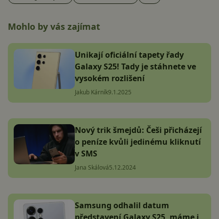
Mohlo by vás zajímat
Unikají oficiální tapety řady
Galaxy S25! Tady je stáhnete ve
vysokém rozlišení
Jakub Kárník
9.1.2025
Nový trik šmejdů: Češi přicházejí
o peníze kvůli jedinému kliknutí
v SMS
Jana Skálová
5.12.2024
Samsung odhalil datum
představení Galaxy S25, máme i