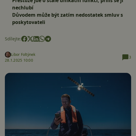
Přestože jde o stále unikátní funkci, příliš se jí
nechlubí
Důvodem může být zatím nedostatek smluv s
poskytovateli
Sdílejte:
Libor Foltýnek
3
28.1.2025 10:00