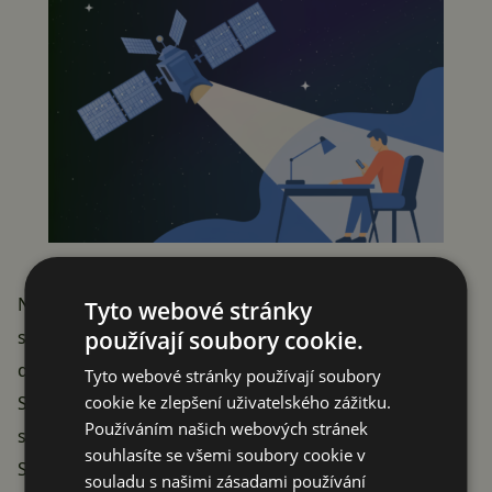
Nakonec tak většina
propagace
přichází od jiných
Tyto webové stránky
používají soubory cookie.
společností. Vyjádření
Qualcommu
už jsme zmínili,
dalším střípkem je pak zmínka na síti X od společnosti
Tyto webové stránky používají soubory
cookie ke zlepšení uživatelského zážitku.
Skylo, která satelitní SMS provozuje právě ve
Používáním našich webových stránek
spolupráci s Verizonem.
souhlasíte se všemi soubory cookie v
Satellite SOS on the new Samsung Galaxy S25 series
souladu s našimi zásadami používání