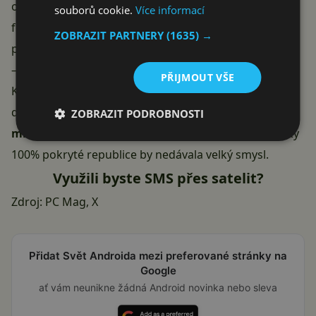
on Verizon is powered by Skylo! This out of this world
souborů cookie.
Více informací
feature keeps you connected when you need it most.
ZOBRAZIT PARTNERY
(1635) →
pic.twitter.com/cqNhzq08N1
— Skylo (@SkyloTech)
January 22, 2025
PŘIJMOUT VŠE
Kdy bude služba dostupná u nás, není známo. Na
druhou stranu tato
služba je určena do rozsáhlých
ZOBRAZIT PODROBNOSTI
míst bez pokrytí bežným signálem
a v naší prakticky
100% pokryté republice by nedávala velký smysl.
Využili byste SMS přes satelit?
Zdroj:
PC Mag
,
X
Přidat Svět Androida mezi preferované stránky na
Google
ať vám neunikne žádná Android novinka nebo sleva