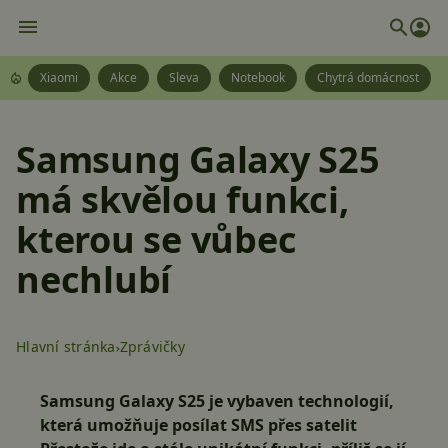
Xiaomi
Akce
Sleva
Notebook
Chytrá domácnost
Samsung Galaxy S25
má skvělou funkci,
kterou se vůbec
nechlubí
Hlavní stránka
Zprávičky
Samsung Galaxy S25 je vybaven technologií,
která umožňuje posílat SMS přes satelit