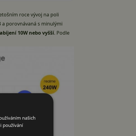
etošním roce vývoj na poli
23 a porovnávaná s minulými
abíjení 10W nebo vyšší
. Podle
Používáním našich
i používání