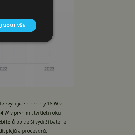
IJMOUT VŠE
le zvyšuje z hodnoty 18 W v
4 W v prvním čtvrtletí roku
bitelů
po delší výdrži baterie,
displejů a procesorů.