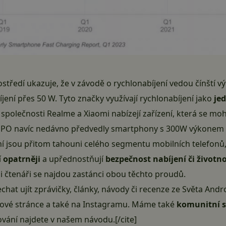
středí ukazuje, že v závodě o rychlonabíjení vedou čínští vý
í přes 50 W. Tyto značky využívají rychlonabíjení jako
jed
 společnosti Realme a Xiaomi nabízejí zařízení, která se m
OPPO navíc nedávno předvedly smartphony s 300W výkonem
 jsou přitom tahouni celého segmentu mobilních telefonů,
í
opatrněji
a upřednostňují
bezpečnost nabíjení či životno
zi čtenáři se najdou zastánci obou těchto proudů.
echat ujít zprávičky, články, návody či recenze ze Světa An
ové stránce
a také na
Instagramu
. Máme také
komunitní 
dování najdete v našem
návodu
.[/cite]