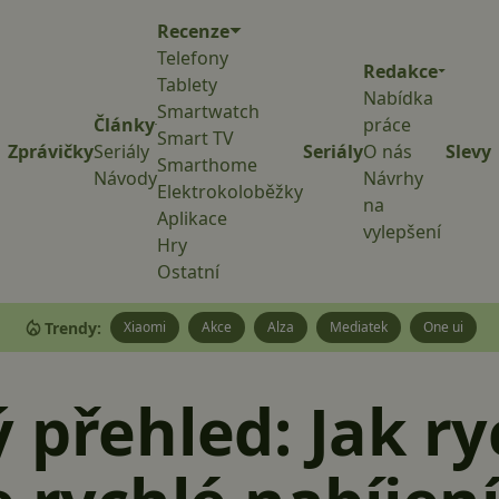
Recenze
Telefony
Redakce
Tablety
Nabídka
Smartwatch
Články
práce
Smart TV
Zprávičky
Seriály
Seriály
O nás
Slevy
Smarthome
Návody
Návrhy
Elektrokoloběžky
na
Aplikace
vylepšení
Hry
Ostatní
Trendy:
Xiaomi
Akce
Alza
Mediatek
One ui
 přehled: Jak ry