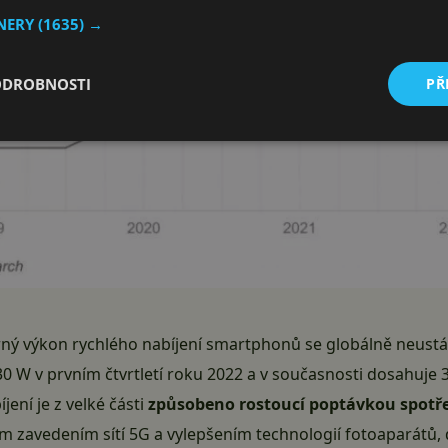
TNERY
(1635) →
ODROBNOSTI
PŘ
ný výkon rychlého nabíjení smartphonů se globálně neustá
30 W v prvním čtvrtletí roku 2022 a v současnosti dosahuje 3
jení je z velké části
způsobeno rostoucí poptávkou spotře
ým zavedením sítí 5G a vylepšením technologií fotoaparátů, 