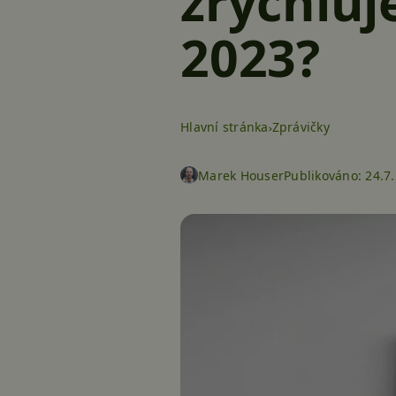
zrychluj
2023?
Hlavní stránka
Zprávičky
Marek Houser
Publikováno:
24.7