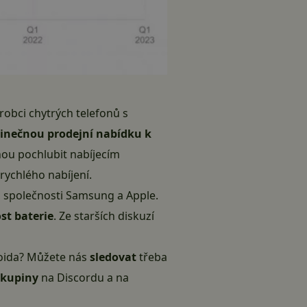
robci chytrých telefonů s
inečnou prodejní nabídku k
ohou pochlubit nabíjecím
rychlého nabíjení
.
 společnosti Samsung a Apple.
st baterie
. Ze starších diskuzí
droida? Můžete nás
sledovat
třeba
skupiny
na Discordu
a
na