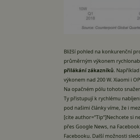
Bližší pohled na konkurenční pro
průměrným výkonem rychlonabíjen
přilákání zákazníků
. Například
výkonem nad 200 W. Xiaomi i 
Na opačném pólu tohoto snažení
Ty přistupují k rychlému nabíjen
pod našimi články víme, že i me
[cite author=“Tip“]Nechcete si n
přes
Google News
, na
Facebook
Facebooku
. Další možnosti sle