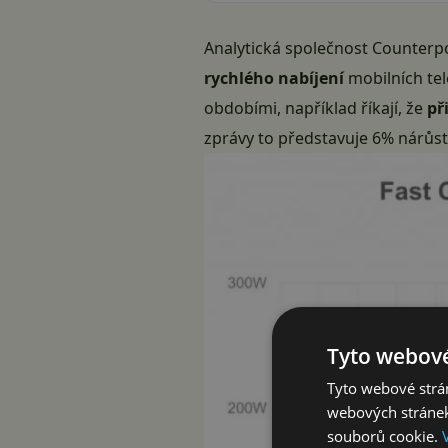
Analytická společnost Counterpoi
rychlého nabíjení
mobilních tel
obdobími, například říkají, že
př
zprávy to představuje 6% nárůst
Tyto webové
Tyto webové strán
webových stránek
souborů cookie.