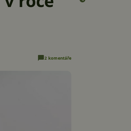
 v roce
2 komentáře