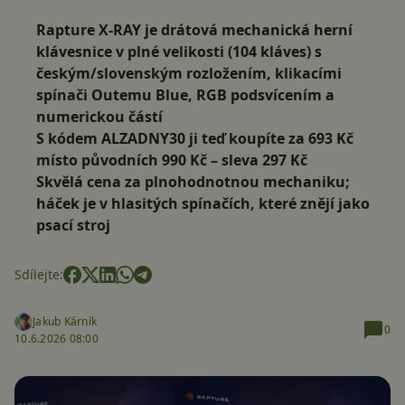
Rapture X-RAY je drátová mechanická herní
klávesnice v plné velikosti (104 kláves) s
českým/slovenským rozložením, klikacími
spínači Outemu Blue, RGB podsvícením a
numerickou částí
S kódem
ALZADNY30
ji teď koupíte za 693 Kč
místo původních 990 Kč – sleva 297 Kč
Skvělá cena za plnohodnotnou mechaniku;
háček je v hlasitých spínačích, které znějí jako
psací stroj
Sdílejte:
Jakub Kárník
0
10.6.2026 08:00