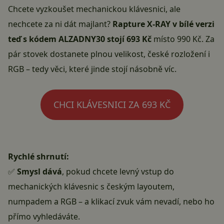
Chcete vyzkoušet mechanickou klávesnici, ale
nechcete za ni dát majlant?
Rapture X-RAY v bílé verzi
teď s kódem ALZADNY30 stojí 693 Kč
místo 990 Kč. Za
pár stovek dostanete plnou velikost, české rozložení i
RGB – tedy věci, které jinde stojí násobně víc.
CHCI KLÁVESNICI ZA 693 KČ
Rychlé shrnutí:
✅
Smysl dává
, pokud chcete levný vstup do
mechanických klávesnic s českým layoutem,
numpadem a RGB – a klikací zvuk vám nevadí, nebo ho
přímo vyhledáváte.