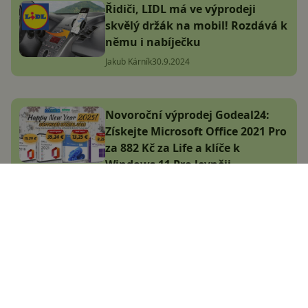
Řidiči, LIDL má ve výprodeji
skvělý držák na mobil! Rozdává k
němu i nabíječku
Jakub Kárník
30.9.2024
Novoroční výprodej Godeal24:
Získejte Microsoft Office 2021 Pro
za 882 Kč za Life a klíče k
Windows 11 Pro levněji
Komerční článek
9.1.2025