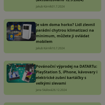
Jakub Kárník
31.7.2024
Je vám doma horko? Lidl zlevnil
parádní chytrou klimatizaci na
minimum, můžete ji ovládat
mobilem
Jakub Kárník
10.7.2024
Povánoční výprodej na DATARTu:
PlayStation 5, iPhone, kávovary i
elektrické zubní kartáčky s
velkými slevami
Jana Skálová
26.12.2024