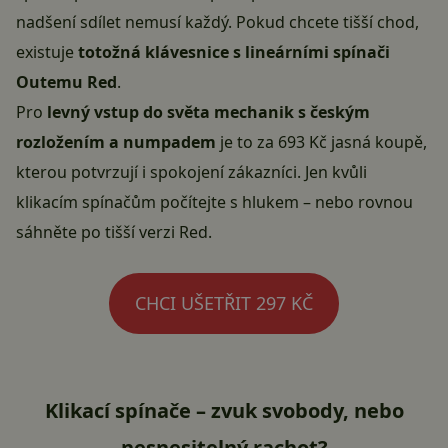
nadšení sdílet nemusí každý. Pokud chcete tišší chod,
existuje
totožná klávesnice s lineárními spínači
Outemu Red
.
Pro
levný vstup do světa mechanik s českým
rozložením a numpadem
je to za 693 Kč jasná koupě,
kterou potvrzují i spokojení zákazníci. Jen kvůli
klikacím spínačům počítejte s hlukem – nebo rovnou
sáhněte po tišší verzi Red.
CHCI UŠETŘIT 297 KČ
Klikací spínače – zvuk svobody, nebo
nesnesitelný rachot?