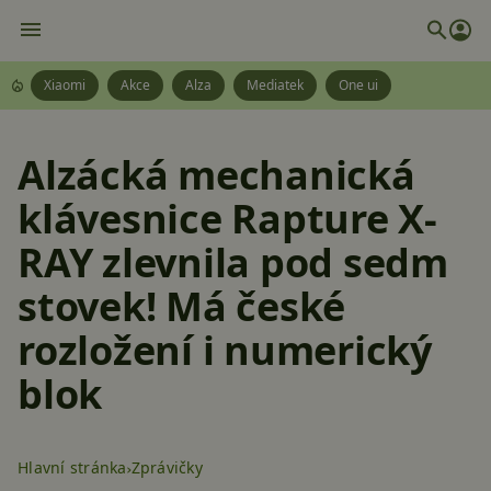
Xiaomi
Akce
Alza
Mediatek
One ui
Alzácká mechanická
klávesnice Rapture X-
RAY zlevnila pod sedm
stovek! Má české
rozložení i numerický
blok
Hlavní stránka
Zprávičky