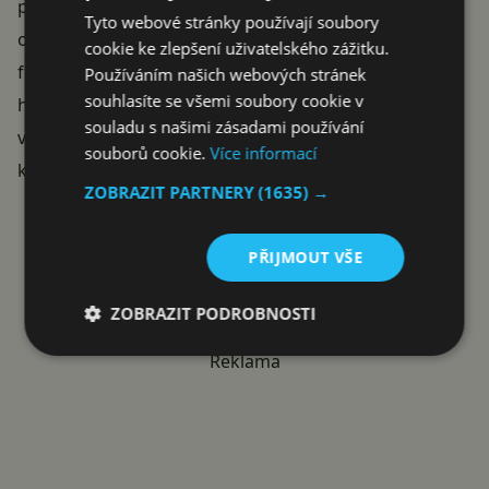
přes FN a L1 až L6, a uložené nastavení i jas drží i po
Tyto webové stránky používají soubory
odpojení od počítače. Žádný ovladač nepotřebujete –
cookie ke zlepšení uživatelského zážitku.
funguje na
Plug & Play
, prostě zapojíte do USB a
Používáním našich webových stránek
souhlasíte se všemi soubory cookie v
hrajete. Nechybí
Anti-Ghosting a N-Key Rollover
na
souladu s našimi zásadami používání
všechny klávesy, zámek tlačítka Windows, opletený
souborů cookie.
Více informací
kabel o délce 1,8 m a tříletá záruka.
ZOBRAZIT PARTNERY
(1635) →
KOUPIT S KÓDEM ALZADNY30
PŘIJMOUT VŠE
ZOBRAZIT PODROBNOSTI
Reklama