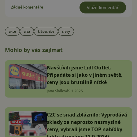
Žádné komentáře
Vložit komentář
akce
alza
klávesnice
slevy
Mohlo by vás zajímat
Navštívili jsme Lidl Outlet.
Připadáte si jako v jiném světě,
ceny jsou brutálně nízké
Jana Skálová
9.1.2025
CZC se snad zbláznilo: Vyprodává
sklady za naprosto nesmyslné
ceny, vybrali jsme TOP nabídky
(aktualizováno 12.9.2024)