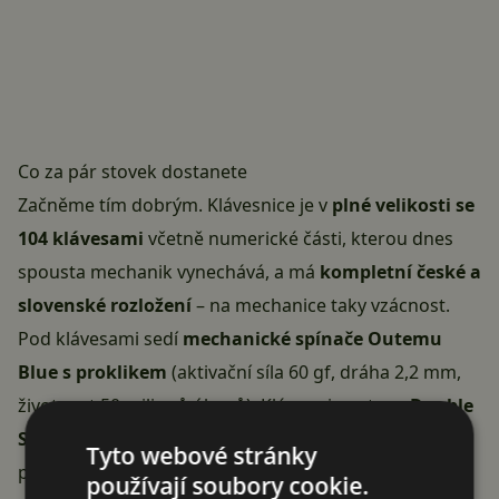
Co za pár stovek dostanete
Začněme tím dobrým. Klávesnice je v
plné velikosti se
104 klávesami
včetně numerické části, kterou dnes
spousta mechanik vynechává, a má
kompletní české a
slovenské rozložení
– na mechanice taky vzácnost.
Pod klávesami sedí
mechanické spínače Outemu
Blue s proklikem
(aktivační síla 60 gf, dráha 2,2 mm,
životnost 50 milionů úhozů). Klávesy jsou typu
Double
Shot
, takže legenda se nesmaže a RGB jimi pěkně
Tyto webové stránky
prosvítá. Podsvícení nabízí
18 efektů
, které přepnete
používají soubory cookie.